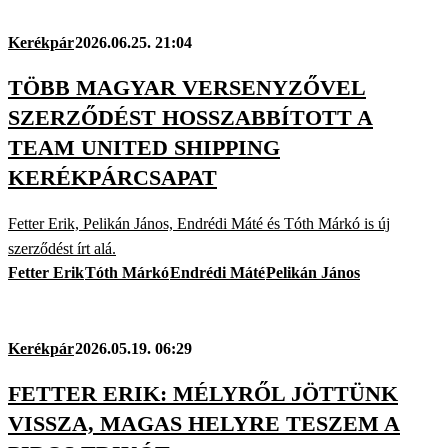
Kerékpár
2026.06.25. 21:04
TÖBB MAGYAR VERSENYZŐVEL
SZERZŐDÉST HOSSZABBÍTOTT A
TEAM UNITED SHIPPING
KERÉKPÁRCSAPAT
Fetter Erik, Pelikán János, Endrédi Máté és Tóth Márkó is új
szerződést írt alá.
Fetter Erik
Tóth Márkó
Endrédi Máté
Pelikán János
Kerékpár
2026.05.19. 06:29
FETTER ERIK: MÉLYRŐL JÖTTÜNK
VISSZA, MAGAS HELYRE TESZEM A