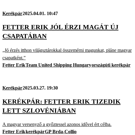
Kerékpár
2025.04.01. 10:47
FETTER ERIK JÓL ÉRZI MAGÁT ÚJ
CSAPATÁBAN
„Jó érzés itthon világsztárokkal összemérni magunkat, pláne magyar
csapatként.”
Fetter Erik
Team United Shipping Hungary
országúti kerékpár
Kerékpár
2025.03.27. 19:30
KERÉKPÁR: FETTER ERIK TIZEDIK
LETT SZLOVÉNIÁBAN
A magyar versenyző a győztessel azonos idővel ért célba.
Fetter Erik
kerékpár
GP Brda-Collio