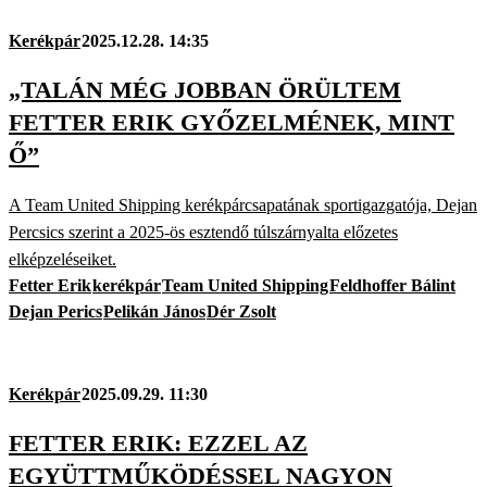
Kerékpár
2025.12.28. 14:35
„TALÁN MÉG JOBBAN ÖRÜLTEM
FETTER ERIK GYŐZELMÉNEK, MINT
Ő”
A Team United Shipping kerékpárcsapatának sportigazgatója, Dejan
Percsics szerint a 2025-ös esztendő túlszárnyalta előzetes
elképzeléseiket.
Fetter Erik
kerékpár
Team United Shipping
Feldhoffer Bálint
Dejan Perics
Pelikán János
Dér Zsolt
Kerékpár
2025.09.29. 11:30
FETTER ERIK: EZZEL AZ
EGYÜTTMŰKÖDÉSSEL NAGYON