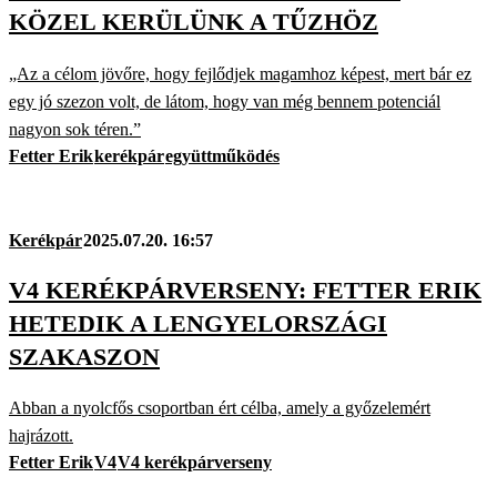
KÖZEL KERÜLÜNK A TŰZHÖZ
„Az a célom jövőre, hogy fejlődjek magamhoz képest, mert bár ez
egy jó szezon volt, de látom, hogy van még bennem potenciál
nagyon sok téren.”
Fetter Erik
kerékpár
együttműködés
Kerékpár
2025.07.20. 16:57
V4 KERÉKPÁRVERSENY: FETTER ERIK
HETEDIK A LENGYELORSZÁGI
SZAKASZON
Abban a nyolcfős csoportban ért célba, amely a győzelemért
hajrázott.
Fetter Erik
V4
V4 kerékpárverseny