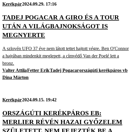
Kerékpár
2024.09.29. 17:16
TADEJ POGACAR A GIRO ÉS A TOUR
UTÁN A VILÁGBAJNOKSÁGOT IS
MEGNYERTE
A szlovén UFO 37 éve nem látott tettet hajtott végre. Ben O'Connor
a hajrában mindenkit meglepett, a címvédő Van der Poelé lett a
bronz.
Valter Attila
Fetter Erik
Tadej Pogacar
országúti kerékpáros vb
Dina Márton
Kerékpár
2024.09.15. 19:42
ORSZÁGÚTI KERÉKPÁROS EB:
MERLIER RÉVÉN HAZAI GYŐZELEM
SZÜLETETT, NEM FEJEZTÉK BE A