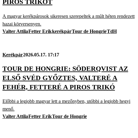
PIROS TRIKÓT
A magyar kerékpárosok sikeresen szerepeltek a múlt héten rendezett
hazai körversenyen.
Valter Attila
Fetter Erik
kerékpár
Tour de Hongrie
TdH
Kerékpár
2026.05.17. 17:17
TOUR DE HONGRIE: SÖDERQVIST AZ
ELSŐ SVÉD GYŐZTES, VALTERÉ A
FEHÉR, FETTERÉ A PIROS TRIKÓ
Előbbi a legjobb magyar lett a mezőnyben, utóbbi a legjobb hegyi
menő.
Valter Attila
Fetter Erik
Tour de Hongrie