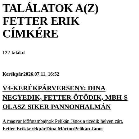
TALÁLATOK A(Z)
FETTER ERIK
CÍMKÉRE
122 találat
Kerékpár
2026.07.11. 16:52
V4-KERÉKPÁRVERSENY: DINA
NEGYEDIK, FETTER ÖTÖDIK, MBH-S
OLASZ SIKER PANNONHALMÁN
A magyar időfutambajnok Pelikán János a tizedik helyen zárt.
Fetter Erik
kerékpár
Dina Márton
Pelikán János