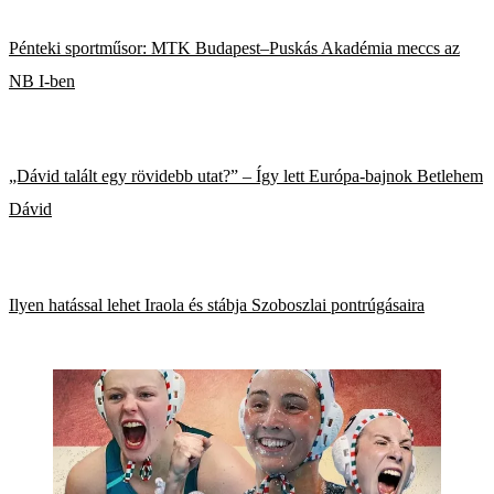
Pénteki sportműsor: MTK Budapest–Puskás Akadémia meccs az
NB I-ben
„Dávid talált egy rövidebb utat?” – Így lett Európa-bajnok Betlehem
Dávid
Ilyen hatással lehet Iraola és stábja Szoboszlai pontrúgásaira