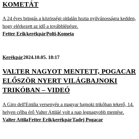
KOMETÁT
A 24 éves bringás a közösségi oldalán hozta nyilvánosságra kedden,
hogy elérkezett az idő a továbblépésre.
Fetter Erik
kerékpár
Polti-Kometa
Kerékpár
2024.10.05. 18:17
VALTER NAGYOT MENTETT, POGACAR
ELŐSZÖR NYERT VILÁGBAJNOKI
TRIKÓBAN – VIDEÓ
A Giro dell'Emilia versenyén a magyar bajnoki trikóban tekerő, 14.
helyen célba érő Valter Attiláé volt a nap legnagyobb mentése.
Valter Attila
Fetter Erik
kerékpár
Tadej Pogacar