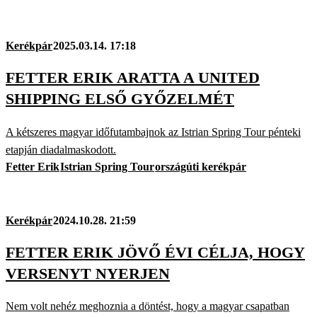
Kerékpár
2025.03.14. 17:18
FETTER ERIK ARATTA A UNITED
SHIPPING ELSŐ GYŐZELMÉT
A kétszeres magyar időfutambajnok az Istrian Spring Tour pénteki
etapján diadalmaskodott.
Fetter Erik
Istrian Spring Tour
országúti kerékpár
Kerékpár
2024.10.28. 21:59
FETTER ERIK JÖVŐ ÉVI CÉLJA, HOGY
VERSENYT NYERJEN
Nem volt nehéz meghoznia a döntést, hogy a magyar csapatban