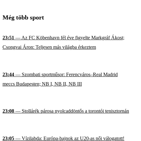
Még több sport
23:51
— Az FC Köbenhavn fél éve figyelte Markgráf Ákost;
Csongvai Áron: Teljesen más világba érkeztem
23:44
— Szombati sportműsor: Ferencváros–Real Madrid
meccs Budapesten; NB I, NB II, NB III
23:08
— Stollárék párosa nyolcaddöntős a torontói tenisztornán
23:05
— Vízilabda: Európa-bajnok az U20-as női válogatott!