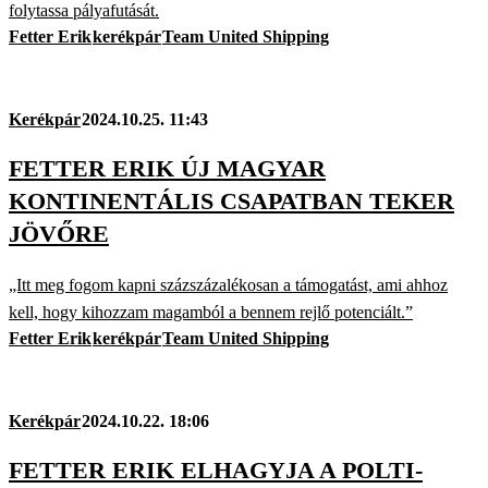
folytassa pályafutását.
Fetter Erik
kerékpár
Team United Shipping
Kerékpár
2024.10.25. 11:43
FETTER ERIK ÚJ MAGYAR
KONTINENTÁLIS CSAPATBAN TEKER
JÖVŐRE
„Itt meg fogom kapni százszázalékosan a támogatást, ami ahhoz
kell, hogy kihozzam magamból a bennem rejlő potenciált.”
Fetter Erik
kerékpár
Team United Shipping
Kerékpár
2024.10.22. 18:06
FETTER ERIK ELHAGYJA A POLTI-