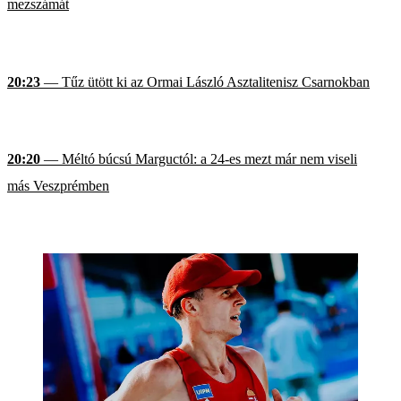
mezszámát
20:23
— Tűz ütött ki az Ormai László Asztalitenisz Csarnokban
20:20
— Méltó búcsú Marguctól: a 24-es mezt már nem viseli
más Veszprémben