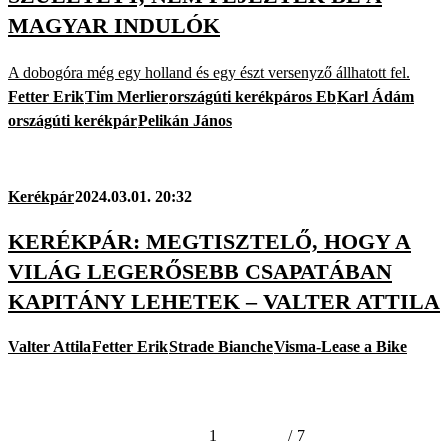
MAGYAR INDULÓK
A dobogóra még egy holland és egy észt versenyző állhatott fel.
Fetter Erik
Tim Merlier
országúti kerékpáros Eb
Karl Ádám
országúti kerékpár
Pelikán János
Kerékpár
2024.03.01. 20:32
KERÉKPÁR: MEGTISZTELŐ, HOGY A
VILÁG LEGERŐSEBB CSAPATÁBAN
KAPITÁNY LEHETEK – VALTER ATTILA
Valter Attila
Fetter Erik
Strade Bianche
Visma-Lease a Bike
1
/
7