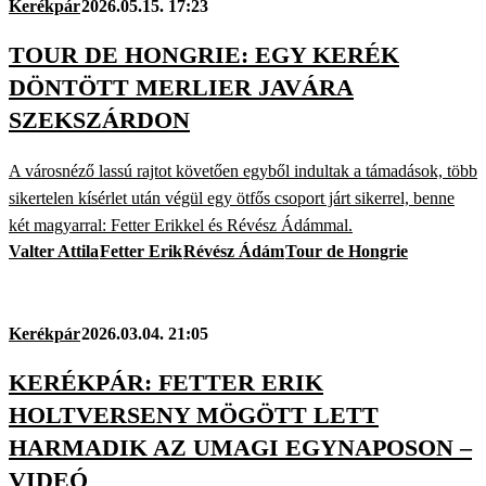
Kerékpár
2026.05.15. 17:23
TOUR DE HONGRIE: EGY KERÉK
DÖNTÖTT MERLIER JAVÁRA
SZEKSZÁRDON
A városnéző lassú rajtot követően egyből indultak a támadások, több
sikertelen kísérlet után végül egy ötfős csoport járt sikerrel, benne
két magyarral: Fetter Erikkel és Révész Ádámmal.
Valter Attila
Fetter Erik
Révész Ádám
Tour de Hongrie
Kerékpár
2026.03.04. 21:05
KERÉKPÁR: FETTER ERIK
HOLTVERSENY MÖGÖTT LETT
HARMADIK AZ UMAGI EGYNAPOSON –
VIDEÓ