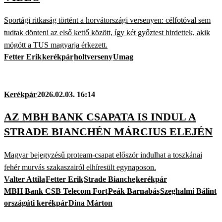
Sportági ritkaság történt a horvátországi versenyen: célfotóval sem
tudtak dönteni az első kettő között, így két győztest hirdettek, akik
mögött a TUS magyarja érkezett.
Fetter Erik
kerékpár
holtverseny
Umag
Kerékpár
2026.02.03. 16:14
AZ MBH BANK CSAPATA IS INDUL A
STRADE BIANCHÉN MÁRCIUS ELEJÉN
Magyar bejegyzésű proteam-csapat először indulhat a toszkánai
fehér murvás szakaszairól elhíresült egynaposon.
Valter Attila
Fetter Erik
Strade Bianche
kerékpár
MBH Bank CSB Telecom Fort
Peák Barnabás
Szeghalmi Bálint
országúti kerékpár
Dina Márton