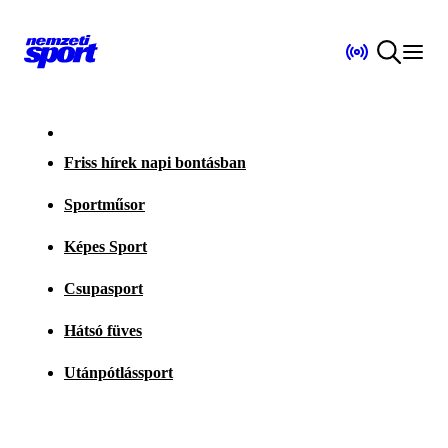
Friss hírek napi bontásban
Sportműsor
Képes Sport
Csupasport
Hátsó füves
Utánpótlássport