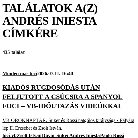
TALÁLATOK A(Z)
ANDRÉS INIESTA
CÍMKÉRE
435 találat
Minden más foci
2026.07.11. 16:40
KIADÓS RUGDOSÓDÁS UTÁN
FELJUTOTT A CSÚCSRA A SPANYOL
FOCI – VB-IDŐUTAZÁS VIDEÓKKAL
VB-ÖRÖKNAPTÁR. Suker és Rossi hatgólos királysága • Pályára
lép II. Erzsébet és Zsolt István.
foci-vb
Zsolt István
Davor Suker
Andrés Iniesta
Paolo Rossi