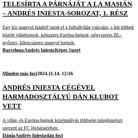
TELESÍRTA A PÁRNÁJÁT A LA MASIÁN
– ANDRÉS INIESTA-SOROZAT, 1. RÉSZ
Egy kis spanyol faluból jutott el a futballvilág csúcsára, s lett többek
között világbajnok, kétszeres Európa-bajnok, négyszeres BL-
győztes, kilencszeres spanyol bajnok.
Barcelona
Andrés Iniesta
Képes Sport
Minden más foci
2024.11.14. 12:16
ANDRÉS INIESTA CÉGÉVEL
HARMADOSZTÁLYÚ DÁN KLUBOT
VETT
A világ- és Európa-bajnok középpályás többségi tulajdonrészt
szerzett az FC Helsingörben.
Dánia
Andrés Iniesta
dán foci