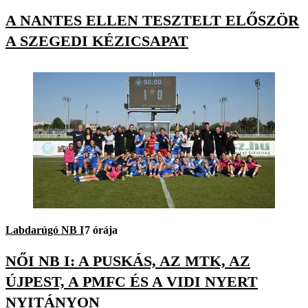
A NANTES ELLEN TESZTELT ELŐSZÖR
A SZEGEDI KÉZICSAPAT
Labdarúgó NB I
7 órája
NŐI NB I: A PUSKÁS, AZ MTK, AZ
ÚJPEST, A PMFC ÉS A VIDI NYERT
NYITÁNYON