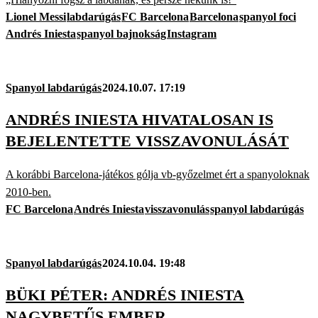
Lionel Messi
labdarúgás
FC Barcelona
Barcelona
spanyol foci
Andrés Iniesta
spanyol bajnokság
Instagram
Spanyol labdarúgás
2024.10.07. 17:19
ANDRÉS INIESTA HIVATALOSAN IS
BEJELENTETTE VISSZAVONULÁSÁT
A korábbi Barcelona-játékos gólja vb-győzelmet ért a spanyoloknak
2010-ben.
FC Barcelona
Andrés Iniesta
visszavonulás
spanyol labdarúgás
Spanyol labdarúgás
2024.10.04. 19:48
BÜKI PÉTER: ANDRÉS INIESTA
NAGYBETŰS EMBER