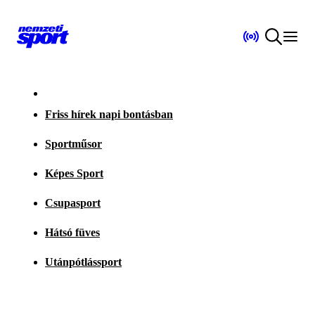
Friss hírek napi bontásban
Sportműsor
Képes Sport
Csupasport
Hátsó füves
Utánpótlássport