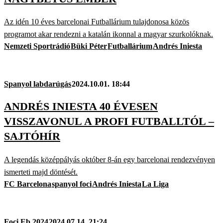
Az idén 10 éves barcelonai Futballárium tulajdonosa közös
programot akar rendezni a katalán ikonnal a magyar szurkolóknak.
Nemzeti Sportrádió
Büki Péter
Futballárium
Andrés Iniesta
Spanyol labdarúgás
2024.10.01. 18:44
ANDRÉS INIESTA 40 ÉVESEN
VISSZAVONUL A PROFI FUTBALLTÓL –
SAJTÓHÍR
A legendás középpályás október 8-án egy barcelonai rendezvényen
ismerteti majd döntését.
FC Barcelona
spanyol foci
Andrés Iniesta
La Liga
Foci Eb 2024
2024.07.14. 21:24