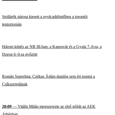
Stollárék párosa kiesett a nyolcaddöntőben a torontói
tenisztornán
Három kiütés az NB III-ban: a Kaposvár és a Gyula 7–0-ra, a
Dorog 6–0-ra győzött
Román Superliga: Czékus Ádám duplája sem ért pontot a
Csíkszeredának
20:09
— Vitális Milán megszerezte az első gólját az AEK
Athénban