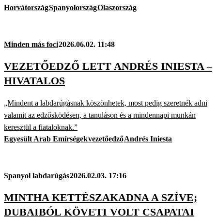
Horvátország
Spanyolország
Olaszország
Minden más foci
2026.06.02. 11:48
VEZETŐEDZŐ LETT ANDRÉS INIESTA –
HIVATALOS
„Mindent a labdarúgásnak köszönhetek, most pedig szeretnék adni
valamit az edzősködésen, a tanuláson és a mindennapi munkán
keresztül a fiataloknak.”
Egyesült Arab Emírségek
vezetőedző
Andrés Iniesta
Spanyol labdarúgás
2026.02.03. 17:16
MINTHA KETTÉSZAKADNA A SZÍVE;
DUBAIBÓL KÖVETI VOLT CSAPATAI