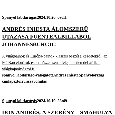
Spanyol labdarúgás
2024.10.20. 09:11
ANDRÉS INIESTA ÁLOMSZERŰ
UTAZÁSA FUENTEALBILLÁBÓL
JOHANNESBURGIG
A világbajnok és Európa-bajnok klasszis beszél a kezdetekről, az
FC Barcelonáról, és természetesen a felejthetetlen dél-afrikai
világbajnokságról is.
spanyol labdarúgó-válogatott
Andrés Iniesta
Spanyolország
címlapsztori
visszavonulás
Spanyol labdarúgás
2024.10.19. 23:49
DON ANDRÉS, A SZERÉNY – SMAHULYA