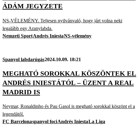
ÁDÁM JEGYZETE
NS-VÉLEMÉNY. Teljesen nyilvánvaló, hogy járt volna neki
legalább egy Aranylabda.
Nemzeti Sport
Andrés Iniesta
NS-vélemény
Spanyol labdarúgás
2024.10.09. 18:21
MEGHATÓ SOROKKAL KÖSZÖNTEK EL
ANDRÉS INIESTÁTÓL – ÜZENT A REAL
MADRID IS
Neymar, Ronaldinho és Pau Gasol is megható sorokkal köszönt el a
legendától.
FC Barcelona
spanyol foci
Andrés Iniesta
La Liga