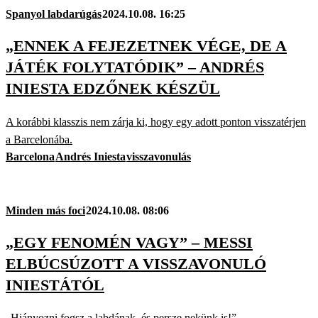
Spanyol labdarúgás
2024.10.08. 16:25
„ENNEK A FEJEZETNEK VÉGE, DE A
JÁTÉK FOLYTATÓDIK” – ANDRÉS
INIESTA EDZŐNEK KÉSZÜL
A korábbi klasszis nem zárja ki, hogy egy adott ponton visszatérjen
a Barcelonába.
Barcelona
Andrés Iniesta
visszavonulás
Minden más foci
2024.10.08. 08:06
„EGY FENOMÉN VAGY” – MESSI
ELBÚCSÚZOTT A VISSZAVONULÓ
INIESTÁTÓL
„Hiányozni fogsz a labdának, és persze nekünk is!”