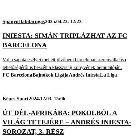
Spanyol labdarúgás
2025.04.23. 12:23
INIESTA: SIMÁN TRIPLÁZHAT AZ FC
BARCELONA
Volt csapata esélyei mellett jövőbeni barcelonai szerepvállalása
lehetőségéről is beszélt a klasszis új könyvének bemutatóján.
FC Barcelona
Bajnokok Ligája
Andrés Iniesta
La Liga
Képes Sport
2024.12.03. 15:06
ÚT DÉL-AFRIKÁBA: POKOLBÓL A
VILÁG TETEJÉRE – ANDRÉS INIESTA-
SOROZAT, 3. RÉSZ