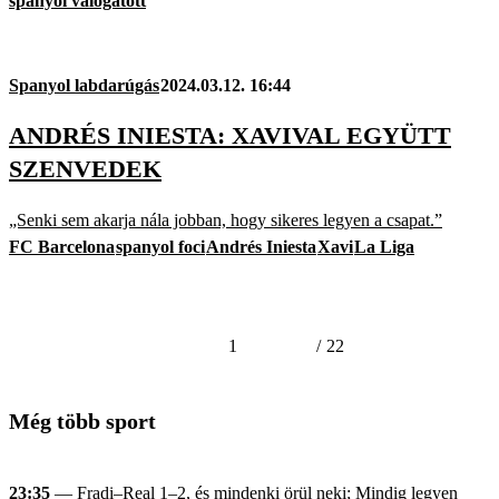
spanyol válogatott
Spanyol labdarúgás
2024.03.12. 16:44
ANDRÉS INIESTA: XAVIVAL EGYÜTT
SZENVEDEK
„Senki sem akarja nála jobban, hogy sikeres legyen a csapat.”
FC Barcelona
spanyol foci
Andrés Iniesta
Xavi
La Liga
1
/
22
Még több sport
23:35
— Fradi–Real 1–2, és mindenki örül neki; Mindig legyen