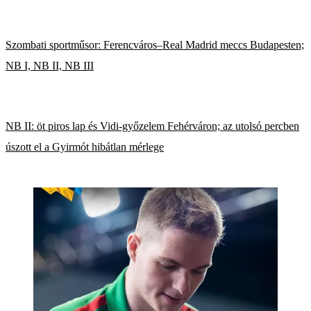
Szombati sportműsor: Ferencváros–Real Madrid meccs Budapesten;
NB I, NB II, NB III
NB II: öt piros lap és Vidi-győzelem Fehérváron; az utolsó percben
úszott el a Gyirmót hibátlan mérlege