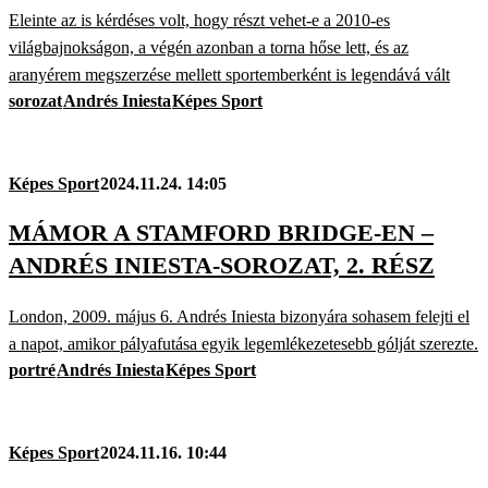
Eleinte az is kérdéses volt, hogy részt vehet-e a 2010-es
világbajnokságon, a végén azonban a torna hőse lett, és az
aranyérem megszerzése mellett sportemberként is legendává vált
sorozat
Andrés Iniesta
Képes Sport
Képes Sport
2024.11.24. 14:05
MÁMOR A STAMFORD BRIDGE-EN –
ANDRÉS INIESTA-SOROZAT, 2. RÉSZ
London, 2009. május 6. Andrés Iniesta bizonyára sohasem felejti el
a napot, amikor pályafutása egyik legemlékezetesebb gólját szerezte.
portré
Andrés Iniesta
Képes Sport
Képes Sport
2024.11.16. 10:44