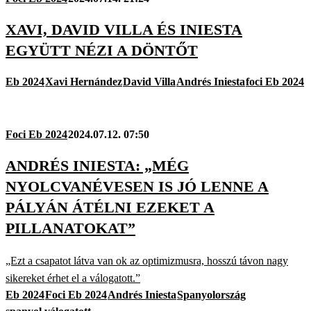
XAVI, DAVID VILLA ÉS INIESTA
EGYÜTT NÉZI A DÖNTŐT
Eb 2024
Xavi Hernández
David Villa
Andrés Iniesta
foci Eb 2024
Foci Eb 2024
2024.07.12. 07:50
ANDRÉS INIESTA: „MÉG
NYOLCVANÉVESEN IS JÓ LENNE A
PÁLYÁN ÁTÉLNI EZEKET A
PILLANATOKAT”
„Ezt a csapatot látva van ok az optimizmusra, hosszú távon nagy
sikereket érhet el a válogatott.”
Eb 2024
Foci Eb 2024
Andrés Iniesta
Spanyolország