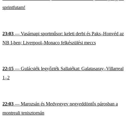
sprintfutam!
23:03
— Vasárnapi sportműsor: keleti derbi és Paks–Honvéd az
NB I-ben; Liverpool–Monaco felkészülési meccs
22:15
— Gulácsiék legyőzték Sallaiékat: Galatasaray–Villarreal
1–2
22:03
— Marozsán és Medvegyev negyeddöntős párosban a
montreali tenisztornán