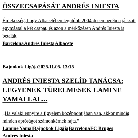
ÖSSZECSAPÁSÁT ANDRÉS INIESTA
Érdekesség, hogy Albacetében legutóbb 2004 decemberében játszott
egymással a két csapat, és azon a mérkőzésen Andrés Iniesta is
betalált.
Barcelona
Andrés Iniesta
Albacete
Bajnokok Ligája
2025.11.05. 13:15
ANDRÉS INIESTA SZELÍD TANÁCSA:
LEGYENEK TÜRELMESEK LAMINE
YAMALLAL...
„Ha valaki ennyire a figyelem középpontjában van, akkor mindig
minden apróságot számonkérnek rajta.”
Lamine Yamal
Bajnokok Ligája
Barcelona
FC Bruges
Andrés Iniesta