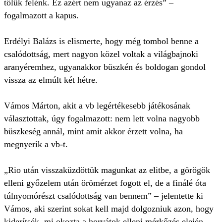
tőlük felénk. Ez azért nem ugyanaz az érzés” –
fogalmazott a kapus.
Erdélyi Balázs is elismerte, hogy még tombol benne a
csalódottság, mert nagyon közel voltak a világbajnoki
aranyéremhez, ugyanakkor büszkén és boldogan gondol
vissza az elmúlt két hétre.
Vámos Márton, akit a vb legértékesebb játékosának
választottak, úgy fogalmazott: nem lett volna nagyobb
büszkeség annál, mint amit akkor érzett volna, ha
megnyerik a vb-t.
„Rio után visszaküzdöttük magunkat az elitbe, a görögök
elleni győzelem után örömérzet fogott el, de a finálé óta
túlnyomórészt csalódottság van bennem” – jelentette ki
Vámos, aki szerint sokat kell majd dolgozniuk azon, hogy
kiderítsék, mi okozta a horvátok elleni mérkőzés elején