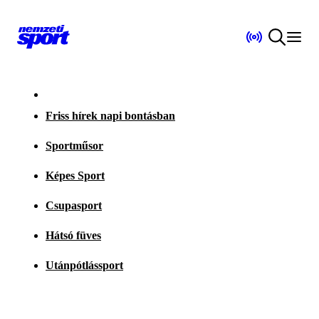
Friss hírek napi bontásban
Sportműsor
Képes Sport
Csupasport
Hátsó füves
Utánpótlássport