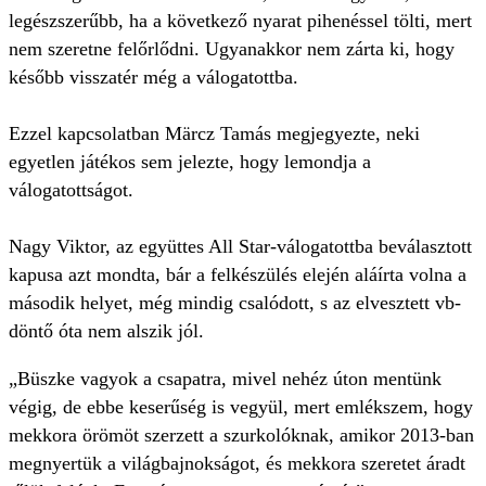
legészszerűbb, ha a következő nyarat pihenéssel tölti, mert
nem szeretne felőrlődni. Ugyanakkor nem zárta ki, hogy
később visszatér még a válogatottba.
Ezzel kapcsolatban Märcz Tamás megjegyezte, neki
egyetlen játékos sem jelezte, hogy lemondja a
válogatottságot.
Nagy Viktor, az együttes All Star-válogatottba beválasztott
kapusa azt mondta, bár a felkészülés elején aláírta volna a
második helyet, még mindig csalódott, s az elvesztett vb-
döntő óta nem alszik jól.
„Büszke vagyok a csapatra, mivel nehéz úton mentünk
végig, de ebbe keserűség is vegyül, mert emlékszem, hogy
mekkora örömöt szerzett a szurkolóknak, amikor 2013-ban
megnyertük a világbajnokságot, és mekkora szeretet áradt