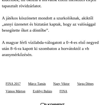
tapasztalt rövidzárlatot.
A játékos köszönetet mondott a szurkolóknak, akiktől
„annyi üzenetet és biztatást kaptak, hogy az valósággal
besegítette őket a döntőbe”.
A magyar férfi vízilabda-válogatott a 0–4-es első negyed
után 8–6-ra kapott ki szombaton a horvátoktól a vb
aranymérkőzésén.
FINA 2017
Märcz Tamás
Nagy Viktor
Varga Dénes
Vámos Márton
Erdélyi Balázs
FINA
0 KOMMENT