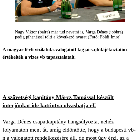
Nagy Viktor (balra) már tud nevetni is, Varga Dénes (jobbra)
pedig pihenéssel tölti a következő nyarat (Fotó: Földi Imre)
A magyar férfi vízilabda-válogatott tagjai sajtótájékoztatón
értékelték a vizes vb tapasztalatait.
A szövetségi kapitány Märcz Tamással készült
interjúnkat ide kattintva olvashatja el!
Varga Dénes csapatkapitány hangsúlyozta, nehéz
folyamaton ment át, amíg eldöntötte, hogy a budapesti vb-
n a válogatott rendelkezésére áll, de most úgy érzi, az a