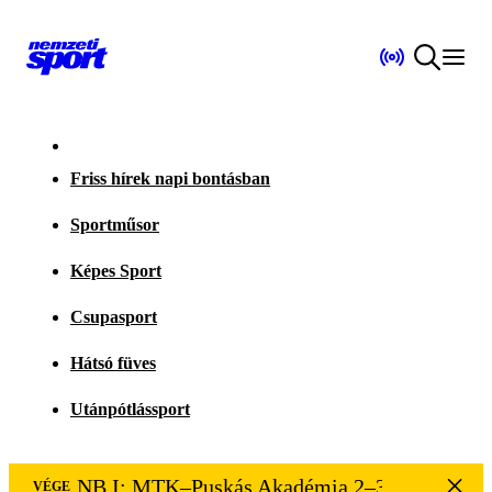
Friss hírek napi bontásban
Sportműsor
Képes Sport
Csupasport
Hátsó füves
Utánpótlássport
NB I: MTK–Puskás Akadémia 2–3
VÉGE