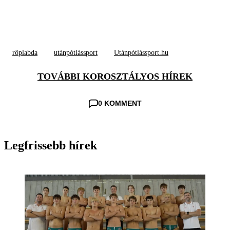
röplabda
utánpótlássport
Utánpótlássport.hu
TOVÁBBI KOROSZTÁLYOS HÍREK
0 KOMMENT
Legfrissebb hírek