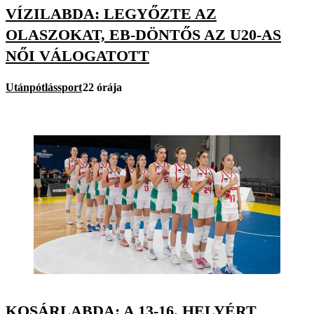
VÍZILABDA: LEGYŐZTE AZ
OLASZOKAT, EB-DÖNTŐS AZ U20-AS
NŐI VÁLOGATOTT
Utánpótlássport
22 órája
KOSÁRLABDA: A 13-16. HELYÉRT