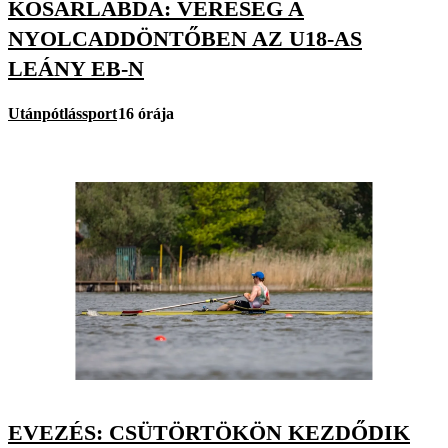
KOSÁRLABDA: VERESÉG A
NYOLCADDÖNTŐBEN AZ U18-AS
LEÁNY EB-N
Utánpótlássport
16 órája
EVEZÉS: CSÜTÖRTÖKÖN KEZDŐDIK