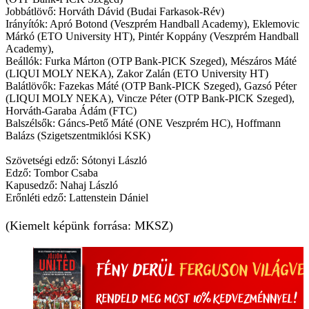
Jobbátlövő: Horváth Dávid (Budai Farkasok-Rév)
Irányítók: Apró Botond (Veszprém Handball Academy), Eklemovic
Márkó (ETO University HT), Pintér Koppány (Veszprém Handball
Academy),
Beállók: Furka Márton (OTP Bank-PICK Szeged), Mészáros Máté
(LIQUI MOLY NEKA), Zakor Zalán (ETO University HT)
Balátlövők: Fazekas Máté (OTP Bank-PICK Szeged), Gazsó Péter
(LIQUI MOLY NEKA), Vincze Péter (OTP Bank-PICK Szeged),
Horváth-Garaba Ádám (FTC)
Balszélsők: Gáncs-Pető Máté (ONE Veszprém HC), Hoffmann
Balázs (Szigetszentmiklósi KSK)
Szövetségi edző: Sótonyi László
Edző: Tombor Csaba
Kapusedző: Nahaj László
Erőnléti edző: Lattenstein Dániel
(Kiemelt képünk forrása: MKSZ)