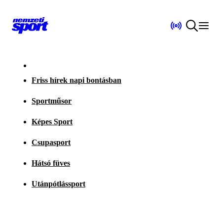
Friss hírek napi bontásban
Sportműsor
Képes Sport
Csupasport
Hátsó füves
Utánpótlássport