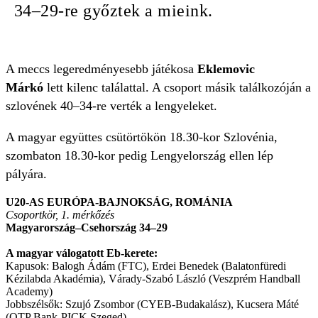
34–29-re győztek a mieink.
A meccs legeredményesebb játékosa
Eklemovic
Márkó
lett kilenc találattal. A csoport másik találkozóján a
szlovének 40–34-re verték a lengyeleket.
A magyar együttes csütörtökön 18.30-kor Szlovénia,
szombaton 18.30-kor pedig Lengyelország ellen lép
pályára.
U20-AS EURÓPA-BAJNOKSÁG, ROMÁNIA
Csoportkör, 1. mérkőzés
Magyarország–Csehország 34–29
A magyar válogatott Eb-kerete:
Kapusok: Balogh Ádám (FTC), Erdei Benedek (Balatonfüredi
Kézilabda Akadémia), Várady-Szabó László (Veszprém Handball
Academy)
Jobbszélsők: Szujó Zsombor (CYEB-Budakalász), Kucsera Máté
(OTP Bank-PICK Szeged)