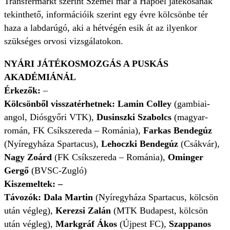
Transfermarkt szerint Szemel már a Hapoel játékosának
tekinthető, információik szerint egy évre kölcsönbe tér
haza a labdarúgó, aki a hétvégén esik át az ilyenkor
szükséges orvosi vizsgálatokon.
NYÁRI JÁTÉKOSMOZGÁS A PUSKÁS
AKADÉMIÁNÁL
Érkezők:
–
Kölcsönből visszatérhetnek: Lamin Colley
(gambiai-
angol, Diósgyőri VTK),
Dusinszki Szabolcs
(magyar-
román, FK Csíkszereda – Románia),
Farkas Bendegúz
(Nyíregyháza Spartacus),
Lehoczki Bendegúz
(Csákvár),
Nagy Zoárd
(FK Csíkszereda – Románia),
Ominger
Gergő
(BVSC-Zugló)
Kiszemeltek:
–
Távozók: Dala Martin
(Nyíregyháza Spartacus, kölcsön
után végleg),
Kerezsi Zalán
(MTK Budapest, kölcsön
után végleg),
Markgráf Ákos
(Újpest FC),
Szappanos