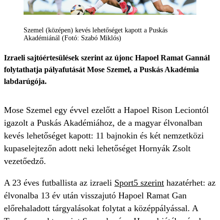
Szemel (középen) kevés lehetőséget kapott a Puskás
Akadémiánál (Fotó: Szabó Miklós)
Izraeli sajtóértesülések szerint az újonc Hapoel Ramat Gannál
folytathatja pályafutását Mose Szemel, a Puskás Akadémia
labdarúgója.
Mose Szemel egy évvel ezelőtt a Hapoel Rison Leciontól
igazolt a Puskás Akadémiához, de a magyar élvonalban
kevés lehetőséget kapott: 11 bajnokin és két nemzetközi
kupaselejtezőn adott neki lehetőséget Hornyák Zsolt
vezetőedző.
A 23 éves futballista az izraeli
Sport5 szerint
hazatérhet: az
élvonalba 13 év után visszajutó Hapoel Ramat Gan
előrehaladott tárgyalásokat folytat a középpályással. A