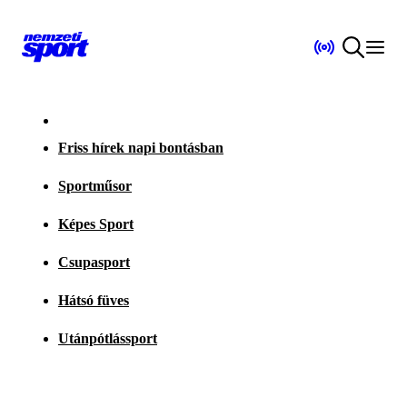
Friss hírek napi bontásban
Sportműsor
Képes Sport
Csupasport
Hátsó füves
Utánpótlássport