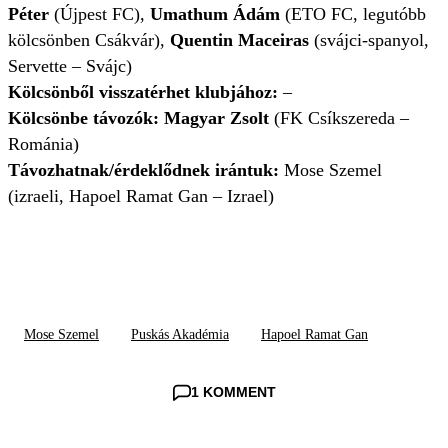
Péter
(Újpest FC),
Umathum Ádám
(ETO FC, legutóbb
kölcsönben Csákvár),
Quentin Maceiras
(svájci-spanyol,
Servette – Svájc)
Kölcsönből visszatérhet klubjához:
–
Kölcsönbe távozók: Magyar Zsolt
(FK Csíkszereda –
Románia)
Távozhatnak/érdeklődnek irántuk:
Mose Szemel
(izraeli, Hapoel Ramat Gan – Izrael)
Mose Szemel
Puskás Akadémia
Hapoel Ramat Gan
1 KOMMENT