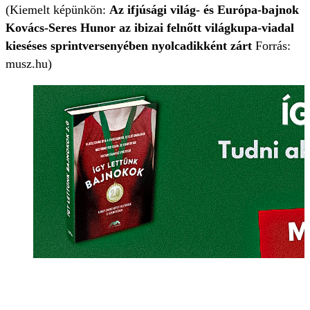
(Kiemelt képünkön:
Az ifjúsági világ- és Európa-bajnok
Kovács-Seres Hunor az ibizai felnőtt világkupa-viadal
kieséses sprintversenyében nyolcadikként zárt
Forrás:
musz.hu)