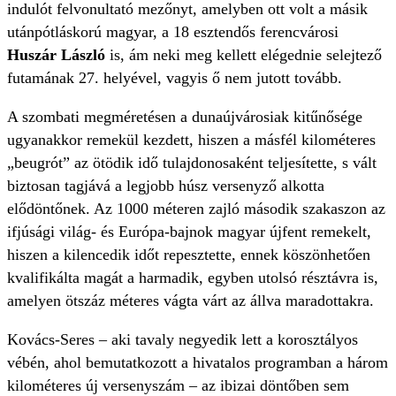
indulót felvonultató mezőnyt, amelyben ott volt a másik
utánpótláskorú magyar, a 18 esztendős ferencvárosi
Huszár László
is, ám neki meg kellett elégednie selejtező
futamának 27. helyével, vagyis ő nem jutott tovább.
A szombati megméretésen a dunaújvárosiak kitűnősége
ugyanakkor remekül kezdett, hiszen a másfél kilométeres
„beugrót” az ötödik idő tulajdonosaként teljesítette, s vált
biztosan tagjává a legjobb húsz versenyző alkotta
elődöntőnek. Az 1000 méteren zajló második szakaszon az
ifjúsági világ- és Európa-bajnok magyar újfent remekelt,
hiszen a kilencedik időt repesztette, ennek köszönhetően
kvalifikálta magát a harmadik, egyben utolsó résztávra is,
amelyen ötszáz méteres vágta várt az állva maradottakra.
Kovács-Seres – aki tavaly negyedik lett a korosztályos
vébén, ahol bemutatkozott a hivatalos programban a három
kilométeres új versenyszám – az ibizai döntőben sem