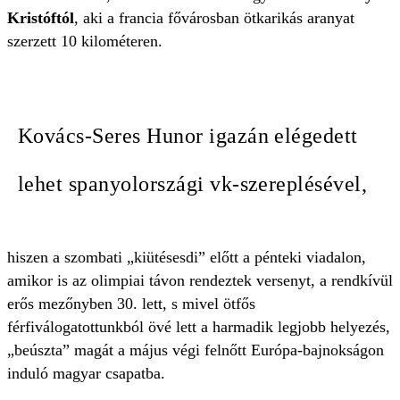
Kristóftól
, aki a francia fővárosban ötkarikás aranyat
szerzett 10 kilométeren.
Kovács-Seres Hunor igazán elégedett
lehet spanyolországi vk-szereplésével,
hiszen a szombati „kiütésesdi” előtt a pénteki viadalon,
amikor is az olimpiai távon rendeztek versenyt, a rendkívül
erős mezőnyben 30. lett, s mivel ötfős
férfiválogatottunkból övé lett a harmadik legjobb helyezés,
„beúszta” magát a május végi felnőtt Európa-bajnokságon
induló magyar csapatba.