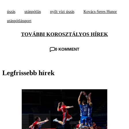
úszás
utánpótlás
nyílt vízi úszás
Kovács-Seres Hunor
utánpótlássport
TOVÁBBI KOROSZTÁLYOS HÍREK
0 KOMMENT
Legfrissebb hírek