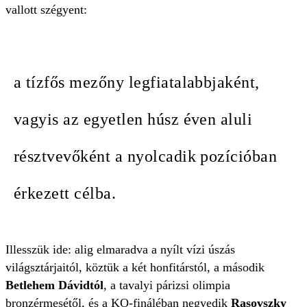
vallott szégyent:
a tízfős mezőny legfiatalabbjaként,
vagyis az egyetlen húsz éven aluli
résztvevőként a nyolcadik pozícióban
érkezett célba.
Illesszük ide: alig elmaradva a nyílt vízi úszás
világsztárjaitól, köztük a két honfitárstól, a második
Betlehem Dávidtól
, a tavalyi párizsi olimpia
bronzérmesétől, és a KO-fináléban negyedik
Rasovszky