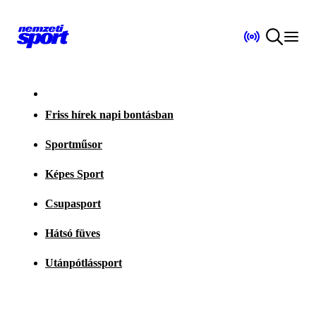
Friss hírek napi bontásban
Sportműsor
Képes Sport
Csupasport
Hátsó füves
Utánpótlássport