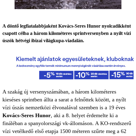
A döntő legfiatalabbjaként Kovács-Seres Hunor nyolcadikként
csapott célba a három kilométeres sprintversenyben a nyílt vízi
úszók hétvégi ibizai világkupa-viadalán.
A szakág új versenyszámában, a három kilométeres
kieséses sprintben állta a sarat a felnőttek között, a nyílt
vízi úszás nemzetközi élvonalával szemben is a 19 éves
Kovács-Seres Hunor
, aki a 8. helyet érdemelte ki a
fináléban a spanyolországi vk-állomáson. A KO-rendszerű
vízi vetélkedő első etapja 1500 méteren szűrte meg a 62