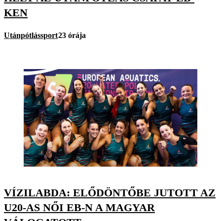
KEN
Utánpótlássport
23 órája
VÍZILABDA: ELŐDÖNTŐBE JUTOTT AZ
U20-AS NŐI EB-N A MAGYAR