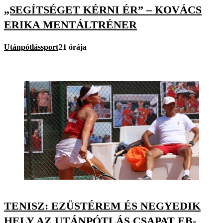
„SEGÍTSÉGET KÉRNI ÉR” – KOVÁCS
ERIKA MENTÁLTRÉNER
Utánpótlássport
21 órája
TENISZ: EZÜSTÉREM ÉS NEGYEDIK
HELY AZ UTÁNPÓTLÁS CSAPAT EB-