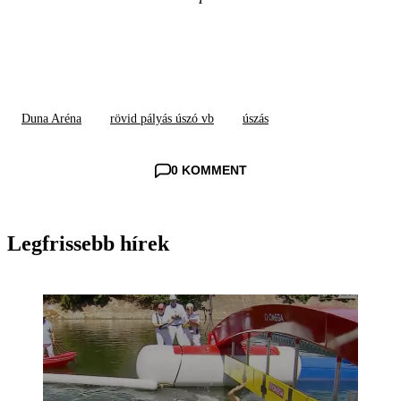
Duna Aréna
rövid pályás úszó vb
úszás
0 KOMMENT
Legfrissebb hírek