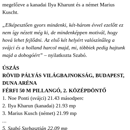
megelőzve a kanadai Ilya Kharunt és a német Marius
Kuscht.
„Elképesztően gyors mindenki, két-három évvel ezelőtt ez
nem így nézett még ki, de mindenképpen motivál, hogy
hová lehet fejlődni. Az első két helyért valószínűleg a
svájci és a holland harcol majd, mi, többiek pedig hajtunk
majd a dobogóért”
– nyilatkozta Szabó.
ÚSZÁS
RÖVID PÁLYÁS VILÁGBAJNOKSÁG, BUDAPEST,
DUNA ARÉNA
FÉRFI 50 M PILLANGÓ, 2. KÖZÉPDÖNTŐ
1. Noe Ponti (svájci) 21.43 másodperc
2. Ilya Kharun (kanadai) 21.93 mp
3. Marius Kusch (német) 21.99 mp
...
5. Szabó Szebasztián 22.09 mp