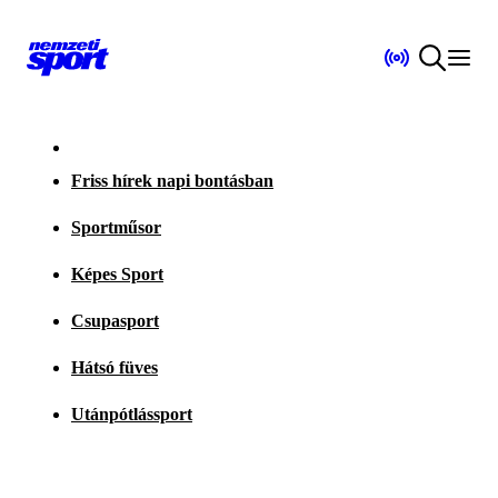
Friss hírek napi bontásban
Sportműsor
Képes Sport
Csupasport
Hátsó füves
Utánpótlássport