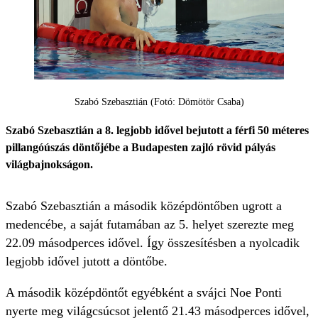
Szabó Szebasztián (Fotó: Dömötör Csaba)
Szabó Szebasztián a 8. legjobb idővel bejutott a férfi 50 méteres
pillangóúszás döntőjébe a Budapesten zajló rövid pályás
világbajnokságon.
Szabó Szebasztián a második középdöntőben ugrott a
medencébe, a saját futamában az 5. helyet szerezte meg
22.09 másodperces idővel. Így összesítésben a nyolcadik
legjobb idővel jutott a döntőbe.
A második középdöntőt egyébként a svájci Noe Ponti
nyerte meg világcsúcsot jelentő 21.43 másodperces idővel,