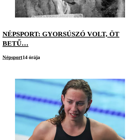
NÉPSPORT: GYORSÚSZÓ VOLT, ÖT
BETŰ…
Népsport
14 órája