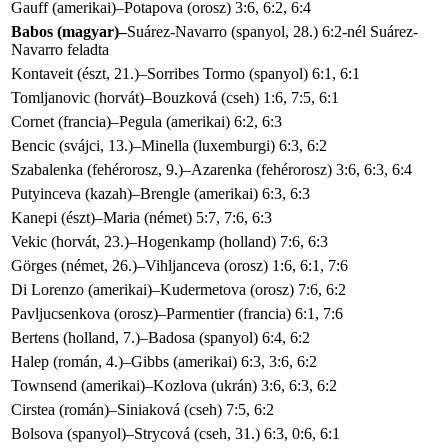
Gauff (amerikai)–Potapova (orosz) 3:6, 6:2, 6:4
Babos (magyar)–
Suárez-Navarro (spanyol, 28.) 6:2-nél Suárez-
Navarro feladta
Kontaveit (észt, 21.)–Sorribes Tormo (spanyol) 6:1, 6:1
Tomljanovic (horvát)–Bouzková (cseh) 1:6, 7:5, 6:1
Cornet (francia)–Pegula (amerikai) 6:2, 6:3
Bencic (svájci, 13.)–Minella (luxemburgi) 6:3, 6:2
Szabalenka (fehérorosz, 9.)–Azarenka (fehérorosz) 3:6, 6:3, 6:4
Putyinceva (kazah)–Brengle (amerikai) 6:3, 6:3
Kanepi (észt)–Maria (német) 5:7, 7:6, 6:3
Vekic (horvát, 23.)–Hogenkamp (holland) 7:6, 6:3
Görges (német, 26.)–Vihljanceva (orosz) 1:6, 6:1, 7:6
Di Lorenzo (amerikai)–Kudermetova (orosz) 7:6, 6:2
Pavljucsenkova (orosz)–Parmentier (francia) 6:1, 7:6
Bertens (holland, 7.)–Badosa (spanyol) 6:4, 6:2
Halep (román, 4.)–Gibbs (amerikai) 6:3, 3:6, 6:2
Townsend (amerikai)–Kozlova (ukrán) 3:6, 6:3, 6:2
Cirstea (román)–Siniaková (cseh) 7:5, 6:2
Bolsova (spanyol)–Strycová (cseh, 31.) 6:3, 0:6, 6:1