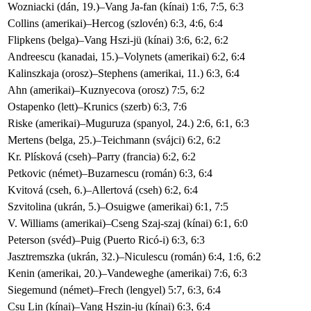
Wozniacki (dán, 19.)–Vang Ja-fan (kínai) 1:6, 7:5, 6:3
Collins (amerikai)–Hercog (szlovén) 6:3, 4:6, 6:4
Flipkens (belga)–Vang Hszi-jü (kínai) 3:6, 6:2, 6:2
Andreescu (kanadai, 15.)–Volynets (amerikai) 6:2, 6:4
Kalinszkaja (orosz)–Stephens (amerikai, 11.) 6:3, 6:4
Ahn (amerikai)–Kuznyecova (orosz) 7:5, 6:2
Ostapenko (lett)–Krunics (szerb) 6:3, 7:6
Riske (amerikai)–Muguruza (spanyol, 24.) 2:6, 6:1, 6:3
Mertens (belga, 25.)–Teichmann (svájci) 6:2, 6:2
Kr. Plísková (cseh)–Parry (francia) 6:2, 6:2
Petkovic (német)–Buzarnescu (román) 6:3, 6:4
Kvitová (cseh, 6.)–Allertová (cseh) 6:2, 6:4
Szvitolina (ukrán, 5.)–Osuigwe (amerikai) 6:1, 7:5
V. Williams (amerikai)–Cseng Szaj-szaj (kínai) 6:1, 6:0
Peterson (svéd)–Puig (Puerto Ricó-i) 6:3, 6:3
Jasztremszka (ukrán, 32.)–Niculescu (román) 6:4, 1:6, 6:2
Kenin (amerikai, 20.)–Vandeweghe (amerikai) 7:6, 6:3
Siegemund (német)–Frech (lengyel) 5:7, 6:3, 6:4
Csu Lin (kínai)–Vang Hszin-ju (kínai) 6:3, 6:4