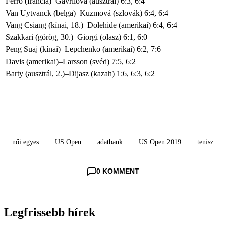
Ferro (francia)–Gavrilova (ausztrál) 6:3, 6:4
Van Uytvanck (belga)–Kuzmová (szlovák) 6:4, 6:4
Vang Csiang (kínai, 18.)–Dolehide (amerikai) 6:4, 6:4
Szakkari (görög, 30.)–Giorgi (olasz) 6:1, 6:0
Peng Suaj (kínai)–Lepchenko (amerikai) 6:2, 7:6
Davis (amerikai)–Larsson (svéd) 7:5, 6:2
Barty (ausztrál, 2.)–Dijasz (kazah) 1:6, 6:3, 6:2
női egyes
US Open
adatbank
US Open 2019
tenisz
0 KOMMENT
Legfrissebb hírek