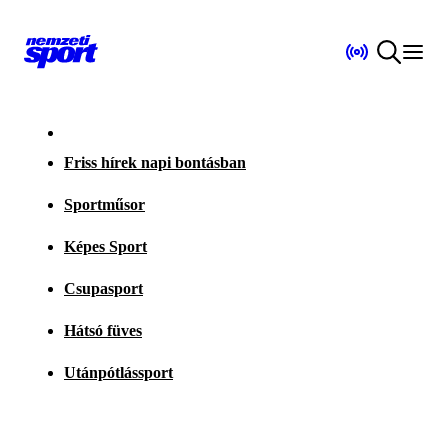
Friss hírek napi bontásban
Sportműsor
Képes Sport
Csupasport
Hátsó füves
Utánpótlássport