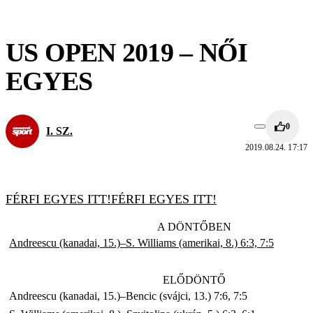
US OPEN 2019 – NŐI
EGYES
0
I. SZ.
2019.08.24. 17:17
FÉRFI EGYES ITT!
FÉRFI EGYES ITT!
A DÖNTŐBEN
Andreescu (kanadai, 15.)–S. Williams (amerikai, 8.) 6:3, 7:5
ELŐDÖNTŐ
Andreescu (kanadai, 15.)–Bencic (svájci, 13.) 7:6, 7:5