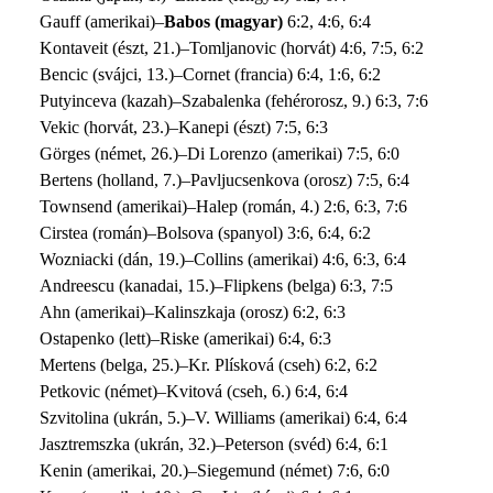
Gauff (amerikai)–
Babos (magyar)
6:2, 4:6, 6:4
Kontaveit (észt, 21.)–Tomljanovic (horvát) 4:6, 7:5, 6:2
Bencic (svájci, 13.)–Cornet (francia) 6:4, 1:6, 6:2
Putyinceva (kazah)–Szabalenka (fehérorosz, 9.) 6:3, 7:6
Vekic (horvát, 23.)–Kanepi (észt) 7:5, 6:3
Görges (német, 26.)–Di Lorenzo (amerikai) 7:5, 6:0
Bertens (holland, 7.)–Pavljucsenkova (orosz) 7:5, 6:4
Townsend (amerikai)–Halep (román, 4.) 2:6, 6:3, 7:6
Cirstea (román)–Bolsova (spanyol) 3:6, 6:4, 6:2
Wozniacki (dán, 19.)–Collins (amerikai) 4:6, 6:3, 6:4
Andreescu (kanadai, 15.)–Flipkens (belga) 6:3, 7:5
Ahn (amerikai)–Kalinszkaja (orosz) 6:2, 6:3
Ostapenko (lett)–Riske (amerikai) 6:4, 6:3
Mertens (belga, 25.)–Kr. Plísková (cseh) 6:2, 6:2
Petkovic (német)–Kvitová (cseh, 6.) 6:4, 6:4
Szvitolina (ukrán, 5.)–V. Williams (amerikai) 6:4, 6:4
Jasztremszka (ukrán, 32.)–Peterson (svéd) 6:4, 6:1
Kenin (amerikai, 20.)–Siegemund (német) 7:6, 6:0