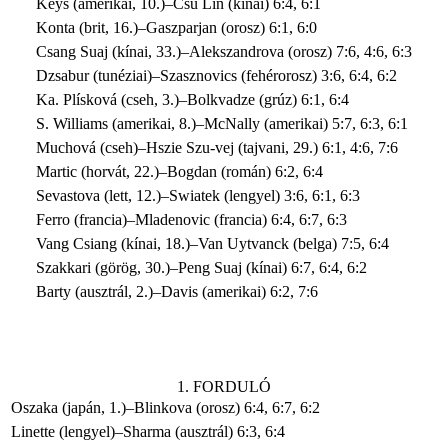
Keys (amerikai, 10.)–Csu Lin (kínai) 6:4, 6:1
Konta (brit, 16.)–Gaszparjan (orosz) 6:1, 6:0
Csang Suaj (kínai, 33.)–Alekszandrova (orosz) 7:6, 4:6, 6:3
Dzsabur (tunéziai)–Szasznovics (fehérorosz) 3:6, 6:4, 6:2
Ka. Plísková (cseh, 3.)–Bolkvadze (grúz) 6:1, 6:4
S. Williams (amerikai, 8.)–McNally (amerikai) 5:7, 6:3, 6:1
Muchová (cseh)–Hszie Szu-vej (tajvani, 29.) 6:1, 4:6, 7:6
Martic (horvát, 22.)–Bogdan (román) 6:2, 6:4
Sevastova (lett, 12.)–Swiatek (lengyel) 3:6, 6:1, 6:3
Ferro (francia)–Mladenovic (francia) 6:4, 6:7, 6:3
Vang Csiang (kínai, 18.)–Van Uytvanck (belga) 7:5, 6:4
Szakkari (görög, 30.)–Peng Suaj (kínai) 6:7, 6:4, 6:2
Barty (ausztrál, 2.)–Davis (amerikai) 6:2, 7:6
1. FORDULÓ
Oszaka (japán, 1.)–Blinkova (orosz) 6:4, 6:7, 6:2
Linette (lengyel)–Sharma (ausztrál) 6:3, 6:4