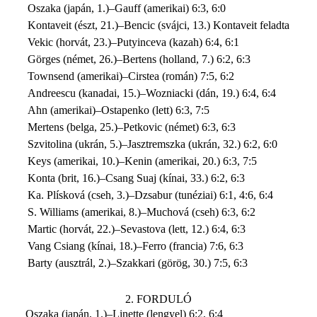
Oszaka (japán, 1.)–Gauff (amerikai) 6:3, 6:0
Kontaveit (észt, 21.)–Bencic (svájci, 13.) Kontaveit feladta
Vekic (horvát, 23.)–Putyinceva (kazah) 6:4, 6:1
Görges (német, 26.)–Bertens (holland, 7.) 6:2, 6:3
Townsend (amerikai)–Cirstea (román) 7:5, 6:2
Andreescu (kanadai, 15.)–Wozniacki (dán, 19.) 6:4, 6:4
Ahn (amerikai)–Ostapenko (lett) 6:3, 7:5
Mertens (belga, 25.)–Petkovic (német) 6:3, 6:3
Szvitolina (ukrán, 5.)–Jasztremszka (ukrán, 32.) 6:2, 6:0
Keys (amerikai, 10.)–Kenin (amerikai, 20.) 6:3, 7:5
Konta (brit, 16.)–Csang Suaj (kínai, 33.) 6:2, 6:3
Ka. Plísková (cseh, 3.)–Dzsabur (tunéziai) 6:1, 4:6, 6:4
S. Williams (amerikai, 8.)–Muchová (cseh) 6:3, 6:2
Martic (horvát, 22.)–Sevastova (lett, 12.) 6:4, 6:3
Vang Csiang (kínai, 18.)–Ferro (francia) 7:6, 6:3
Barty (ausztrál, 2.)–Szakkari (görög, 30.) 7:5, 6:3
2. FORDULÓ
Oszaka (japán, 1.)–Linette (lengyel) 6:2, 6:4