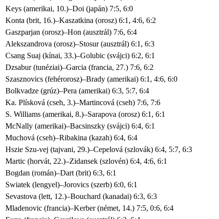
Keys (amerikai, 10.)–Doi (japán) 7:5, 6:0
Konta (brit, 16.)–Kaszatkina (orosz) 6:1, 4:6, 6:2
Gaszparjan (orosz)–Hon (ausztrál) 7:6, 6:4
Alekszandrova (orosz)–Stosur (ausztrál) 6:1, 6:3
Csang Suaj (kínai, 33.)–Golubic (svájci) 6:2, 6:1
Dzsabur (tunéziai)–Garcia (francia, 27.) 7:6, 6:2
Szasznovics (fehérorosz)–Brady (amerikai) 6:1, 4:6, 6:0
Bolkvadze (grúz)–Pera (amerikai) 6:3, 5:7, 6:4
Ka. Plísková (cseh, 3.)–Martincová (cseh) 7:6, 7:6
S. Williams (amerikai, 8.)–Sarapova (orosz) 6:1, 6:1
McNally (amerikai)–Bacsinszky (svájci) 6:4, 6:1
Muchová (cseh)–Ribakina (kazah) 6:4, 6:4
Hszie Szu-vej (tajvani, 29.)–Cepelová (szlovák) 6:4, 5:7, 6:3
Martic (horvát, 22.)–Zidansek (szlovén) 6:4, 4:6, 6:1
Bogdan (román)–Dart (brit) 6:3, 6:1
Swiatek (lengyel)–Jorovics (szerb) 6:0, 6:1
Sevastova (lett, 12.)–Bouchard (kanadai) 6:3, 6:3
Mladenovic (francia)–Kerber (német, 14.) 7:5, 0:6, 6:4