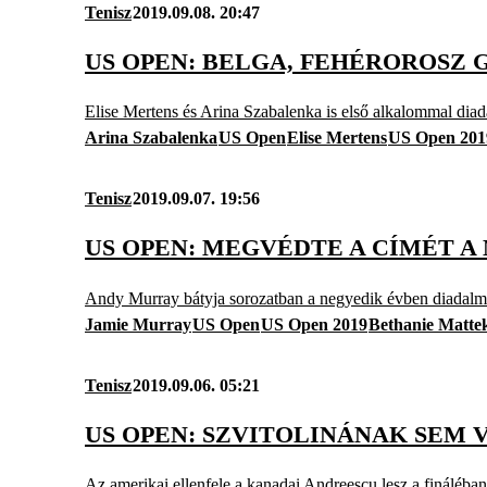
Tenisz
2019.09.08. 20:47
US OPEN: BELGA, FEHÉROROSZ
Elise Mertens és Arina Szabalenka is első alkalommal dia
Arina Szabalenka
US Open
Elise Mertens
US Open 201
Tenisz
2019.09.07. 19:56
US OPEN: MEGVÉDTE A CÍMÉT A
Andy Murray bátyja sorozatban a negyedik évben diadal
Jamie Murray
US Open
US Open 2019
Bethanie Matte
Tenisz
2019.09.06. 05:21
US OPEN: SZVITOLINÁNAK SEM 
Az amerikai ellenfele a kanadai Andreescu lesz a fináléban