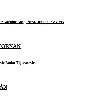
isz
Garbine Muguruza
Alexander Zverev
-TORNÁN
vic
Janko Tipszarevics
TÁN