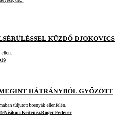
élyese, de...
LLSÉRÜLÉSSEL KÜZDŐ DJOKOVICS
 ellen.
019
R MEGINT HÁTRÁNYBÓL GYŐZÖTT
zmában túljutott bosnyák ellenfelén.
19
Nisikori Kei
tenisz
Roger Federer