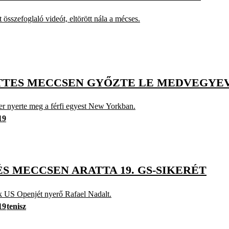
összefoglaló videót, eltörött nála a mécses.
ETTES MECCSEN GYŐZTE LE MEDVEGYE
zer nyerte meg a férfi egyest New Yorkban.
19
S MECCSEN ARATTA 19. GS-SIKERÉT
ik US Openjét nyerő Rafael Nadalt.
19
tenisz