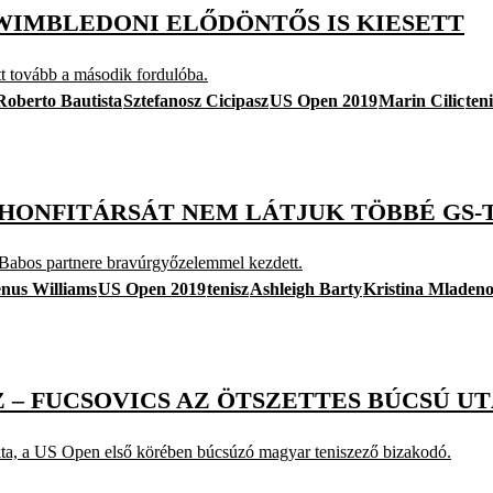
A WIMBLEDONI ELŐDÖNTŐS IS KIESETT
tt tovább a második fordulóba.
Roberto Bautista
Sztefanosz Cicipasz
US Open 2019
Marin Cilic
ten
 HONFITÁRSÁT NEM LÁTJUK TÖBBÉ GS
• Babos partnere bravúrgyőzelemmel kezdett.
nus Williams
US Open 2019
tenisz
Ashleigh Barty
Kristina Mladeno
Z – FUCSOVICS AZ ÖTSZETTES BÚCSÚ U
ukta, a US Open első körében búcsúzó magyar teniszező bizakodó.