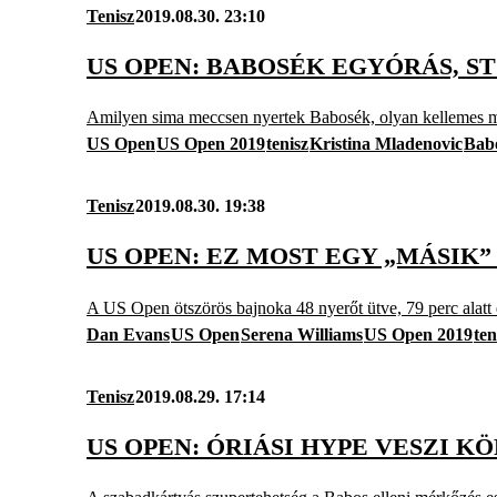
Tenisz
2019.08.30. 23:10
US OPEN: BABOSÉK EGYÓRÁS,
Amilyen sima meccsen nyertek Babosék, olyan kellemes me
US Open
US Open 2019
tenisz
Kristina Mladenovic
Bab
Tenisz
2019.08.30. 19:38
US OPEN: EZ MOST EGY „MÁSIK”
A US Open ötszörös bajnoka 48 nyerőt ütve, 79 perc alatt e
Dan Evans
US Open
Serena Williams
US Open 2019
ten
Tenisz
2019.08.29. 17:14
US OPEN: ÓRIÁSI HYPE VESZI 