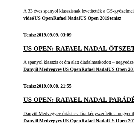
A 33 éves spanyol klasszisnak levetítették a GS-győzelmeit 
videó
US Open
Rafael Nadal
US Open 2019
tenisz
Tenisz
2019.09.09. 03:09
US OPEN: RAFAEL NADAL ÖTSZ
A spanyol klasszis öt óra alatt diadalmaskodott – negyeds
Danyiil Medvegyev
US Open
Rafael Nadal
US Open 20
Tenisz
2019.09.08. 21:55
US OPEN: RAFAEL NADAL PARÁDÉ
Danyiil Medvegyev óriási csatára kényszerítette a negyed
Danyiil Medvegyev
US Open
Rafael Nadal
US Open 20