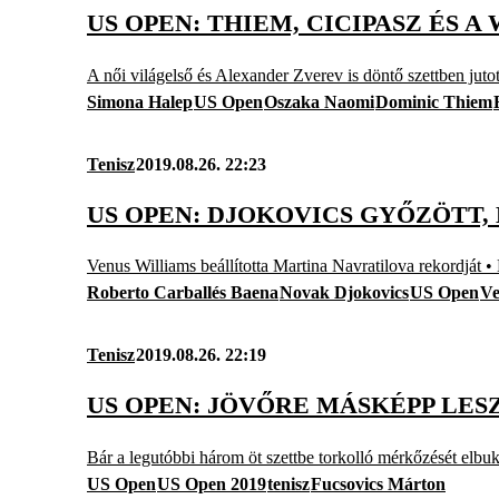
US OPEN: THIEM, CICIPASZ ÉS 
A női világelső és Alexander Zverev is döntő szettben juto
Simona Halep
US Open
Oszaka Naomi
Dominic Thiem
Tenisz
2019.08.26. 22:23
US OPEN: DJOKOVICS GYŐZÖTT,
Venus Williams beállította Martina Navratilova rekordját 
Roberto Carballés Baena
Novak Djokovics
US Open
Ve
Tenisz
2019.08.26. 22:19
US OPEN: JÖVŐRE MÁSKÉPP LES
Bár a legutóbbi három öt szettbe torkolló mérkőzését elb
US Open
US Open 2019
tenisz
Fucsovics Márton