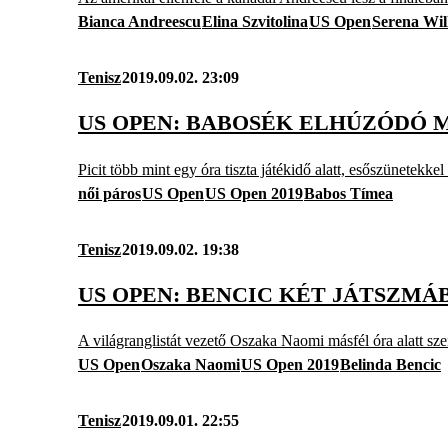
Bianca Andreescu
Elina Szvitolina
US Open
Serena Wil
Tenisz
2019.09.02. 23:09
US OPEN: BABOSÉK ELHÚZÓDÓ 
Picit több mint egy óra tiszta játékidő alatt, esőszünetekk
női páros
US Open
US Open 2019
Babos Tímea
Tenisz
2019.09.02. 19:38
US OPEN: BENCIC KÉT JÁTSZMÁ
A világranglistát vezető Oszaka Naomi másfél óra alatt szen
US Open
Oszaka Naomi
US Open 2019
Belinda Bencic
Tenisz
2019.09.01. 22:55