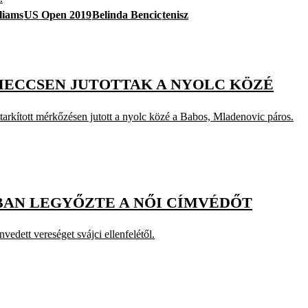
liams
US Open 2019
Belinda Bencic
tenisz
MECCSEN JUTOTTAK A NYOLC KÖZÉ
el tarkított mérkőzésen jutott a nyolc közé a Babos, Mladenovic páros.
BAN LEGYŐZTE A NŐI CÍMVÉDŐT
vedett vereséget svájci ellenfelétől.