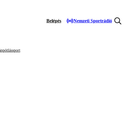
Belépés
Nemzeti Sportrádió
npótlássport