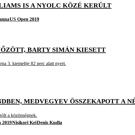
LIAMS IS A NYOLC KÖZÉ KERÜLT
anna
US Open 2019
ŐZÖTT, BARTY SIMÁN KIESETT
rna 3. kiemeltje 82 perc alatt nyert.
ENDBEN, MEDVEGYEV ÖSSZEKAPOTT A 
szólt a közönségnek.
 2019
Nisikori Kei
Denis Kudla