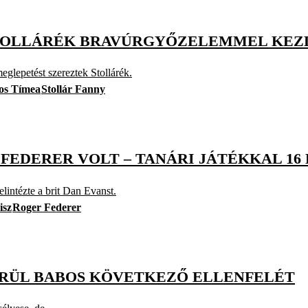
 STOLLÁRÉK BRAVÚRGYŐZELEMMEL KEZ
glepetést szereztek Stollárék.
os Tímea
Stollár Fanny
 FEDERER VOLT – TANÁRI JÁTÉKKAL 16
lintézte a brit Dan Evanst.
isz
Roger Federer
KÖRÜL BABOS KÖVETKEZŐ ELLENFELÉT