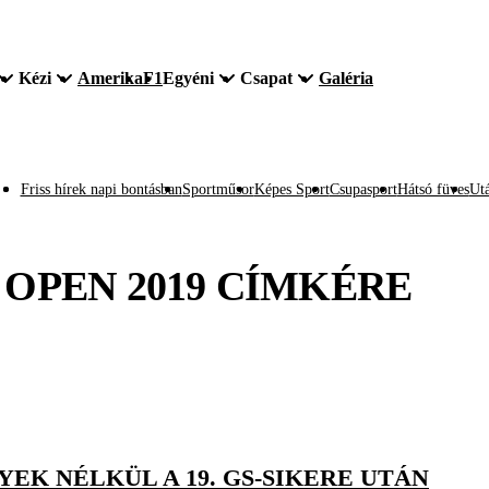
Kézi
Amerika
F1
Egyéni
Csapat
Galéria
Friss hírek napi bontásban
Sportműsor
Képes Sport
Csupasport
Hátsó füves
Utá
 OPEN 2019
CÍMKÉRE
EK NÉLKÜL A 19. GS-SIKERE UTÁN