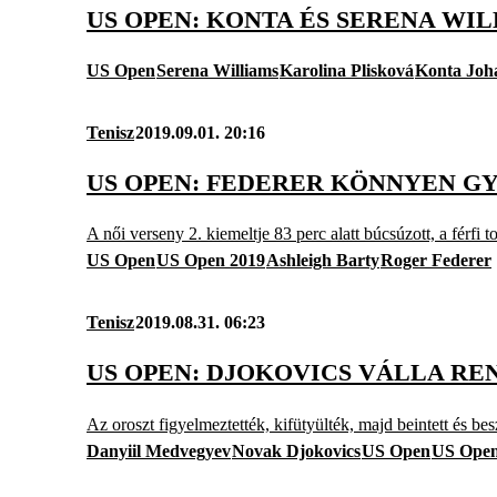
US OPEN: KONTA ÉS SERENA WIL
US Open
Serena Williams
Karolina Plisková
Konta Joh
Tenisz
2019.09.01. 20:16
US OPEN: FEDERER KÖNNYEN GY
A női verseny 2. kiemeltje 83 perc alatt búcsúzott, a férfi to
US Open
US Open 2019
Ashleigh Barty
Roger Federer
Tenisz
2019.08.31. 06:23
US OPEN: DJOKOVICS VÁLLA R
Az oroszt figyelmeztették, kifütyülték, majd beintett és be
Danyiil Medvegyev
Novak Djokovics
US Open
US Open