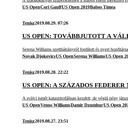
A szabadkártyás szupertehetség a Babos elleni mérkőzés es
US Open
Cori Gauff
US Open 2019
Babos Tímea
Tenisz
2019.08.29. 07:26
US OPEN: TOVÁBBJUTOTT A VÁ
Serena Williams szetthátrányról fordított és nyert honfitársa
Novak Djokovics
US Open
Serena Williams
US Open 2
Tenisz
2019.08.28. 22:22
US OPEN: A SZÁZADOS FEDERE
A svájci ismét katasztrofálisan kezdett, de végül négy játs
US Open
Venus Williams
Damir Dzumhur
US Open 20
Tenisz
2019.08.27. 23:51