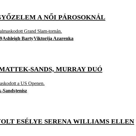
 GYŐZELEM A NŐI PÁROSOKNÁL
dalmaskodott Grand Slam-tornán.
9
Ashleigh Barty
Viktorija Azarenka
 MATTEK-SANDS, MURRAY DUÓ
maskodott a US Openen.
k-Sands
tenisz
VOLT ESÉLYE SERENA WILLIAMS ELLEN
.