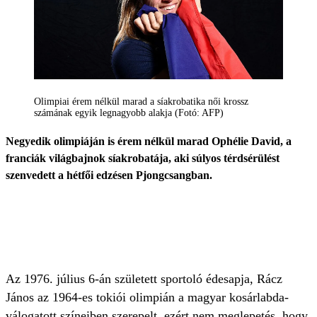
Olimpiai érem nélkül marad a síakrobatika női krossz
számának egyik legnagyobb alakja (Fotó: AFP)
Negyedik olimpiáján is érem nélkül marad Ophélie David, a
franciák világbajnok síakrobatája, aki súlyos térdsérülést
szenvedett a hétfői edzésen Pjongcsangban.
Az 1976. július 6-án született sportoló édesapja, Rácz
János az 1964-es tokiói olimpián a magyar kosárlabda-
válogatott színeiben szerepelt, ezért nem meglepetés, hogy