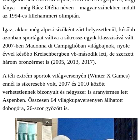
lánya – még Rácz Ofélia néven – magyar színekben indult
az 1994-es lillehammeri olimpián.
Igaz, akkor még alpesi sízőként zárt helyezetlenül, később
azonban sportágat váltva a síkrossz egyik klasszisává vált.
2007-ben Madonna di Campiglióban világbajnok, nyolc
évvel később Kreischbergben vb-második lett, de szerzett
három bronzérmet is (2005, 2013, 2017).
A téli extrém sportok világversenyén (Winter X Games)
ennél is sikeresebb volt, 2007 és 2010 között
verhetetlennek bizonyult és négyszer is aranyérmes lett
Aspenben. Összesen 64 világkupaversenyen állhatott
dobogóra, 26-szor győzött is.