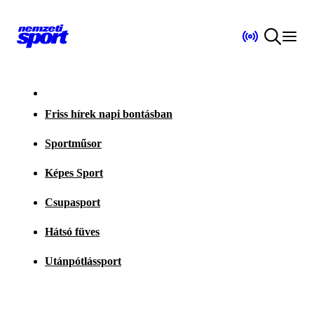
Friss hírek napi bontásban
Sportműsor
Képes Sport
Csupasport
Hátsó füves
Utánpótlássport