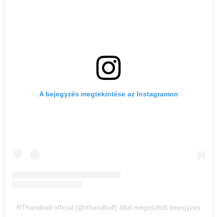
A bejegyzés megtekintése az Instagramon
RThandball official (@rthandball) által megosztott bejegyzés