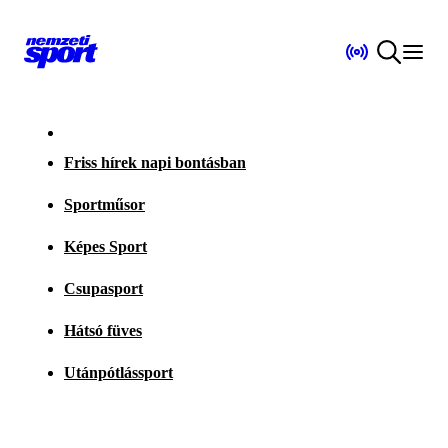
Friss hírek napi bontásban
Sportműsor
Képes Sport
Csupasport
Hátsó füves
Utánpótlássport