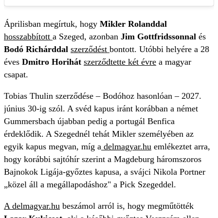
Áprilisban megírtuk, hogy
Mikler Rolanddal
hosszabbított
a Szeged, azonban
Jim Gottfridssonnal
és
Bodó Richárddal
szerződést
bontott. Utóbbi helyére a 28
éves
Dmitro Horihát
szerződtette két évre
a magyar
csapat.
Tobias Thulin szerződése – Bodóhoz hasonlóan – 2027.
június 30-ig szól. A svéd kapus iránt korábban a német
Gummersbach újabban pedig a portugál Benfica
érdeklődik. A Szegednél tehát Mikler személyében az
egyik kapus megvan, míg a
delmagyar.hu
emlékeztet arra,
hogy korábbi sajtóhír szerint a Magdeburg háromszoros
Bajnokok Ligája-győztes kapusa, a svájci Nikola Portner
„közel áll a megállapodáshoz" a Pick Szegeddel.
A delmagyar.hu
beszámol arról is, hogy megműtötték