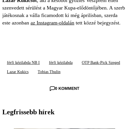
Lazar Kukicsot
, aki a későbbi győztes Veszprém ellen
szenvedett sérülést a Magyar Kupa-elődöntőjében. A szerb
játékosnak a válla ficamodott ki még áprilisban, szerda
este azonban
az Instagram-oldalán
tett közzé bejegyzést.
férfi kézilabda NB I
férfi kézilabda
OTP Bank-Pick Szeged
Lazar Kukics
Tobias Thulin
0 KOMMENT
Legfrissebb hírek