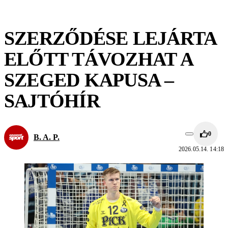
SZERZŐDÉSE LEJÁRTA
ELŐTT TÁVOZHAT A
SZEGED KAPUSA –
SAJTÓHÍR
0
B. A. P.
2026.05.14. 14:18