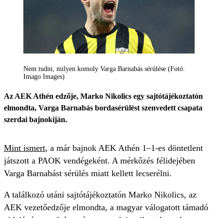
Nem tudni, milyen komoly Varga Barnabás sérülése (Fotó:
Imago Images)
Az AEK Athén edzője, Marko Nikolics egy sajtótájékoztatón
elmondta, Varga Barnabás bordasérülést szenvedett csapata
szerdai bajnokiján.
Mint ismert
, a már bajnok AEK Athén 1–1-es döntetlent
játszott a PAOK vendégeként. A mérkőzés félidejében
Varga Barnabást sérülés miatt kellett lecserélni.
A találkozó utáni sajtótájékoztatón Marko Nikolics, az
AEK vezetőedzője elmondta, a magyar válogatott támadó