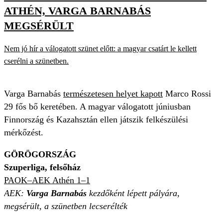
ATHÉN, VARGA BARNABÁS
MEGSÉRÜLT
Nem jó hír a válogatott szünet előtt: a magyar csatárt le kellett
cserélni a szünetben.
Varga Barnabás
természetesen helyet kapott
Marco Rossi
29 fős bő keretében. A magyar válogatott júniusban
Finnország és Kazahsztán ellen játszik felkészülési
mérkőzést.
GÖRÖGORSZÁG
Szuperliga, felsőház
PAOK–AEK Athén 1–1
AEK:
Varga Barnabás
kezdőként lépett pályára,
megsérült, a szünetben lecserélték