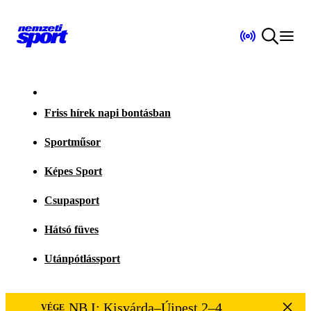
Friss hírek napi bontásban
Sportműsor
Képes Sport
Csupasport
Hátsó füves
Utánpótlássport
NB I: Kisvárda–Újpest 2–4
VÉGE