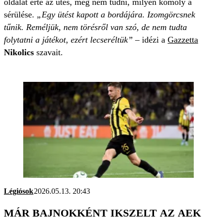
oldalát érte az ütés, még nem tudni, milyen komoly a
sérülése.
„Egy ütést kapott a bordájára. Izomgörcsnek
tűnik. Reméljük, nem törésről van szó, de nem tudta
folytatni a játékot, ezért lecseréltük”
– idézi a
Gazzetta
Nikolics
szavait.
Légiósok
2026.05.13. 20:43
MÁR BAJNOKKÉNT IKSZELT AZ AEK