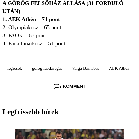
A GÖRÖG FELSŐHÁZ ÁLLÁSA (31 FORDULÓ
UTÁN)
1. AEK Athén – 71 pont
2. Olympiakosz – 65 pont
3. PAOK – 63 pont
4. Panathinaikosz – 51 pont
légiósok
görög labdarúgás
Varga Barnabás
AEK Athén
7 KOMMENT
Legfrissebb hírek