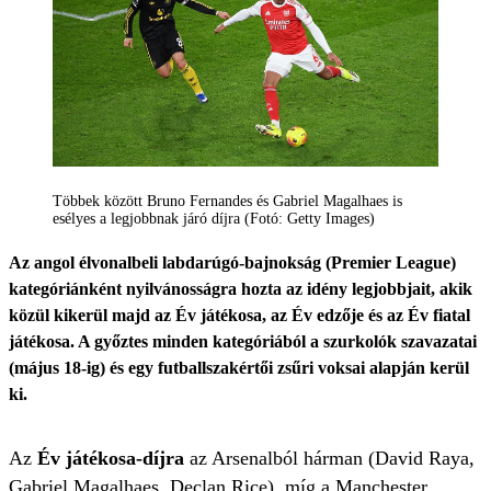
Többek között Bruno Fernandes és Gabriel Magalhaes is
esélyes a legjobbnak járó díjra (Fotó: Getty Images)
Az angol élvonalbeli labdarúgó-bajnokság (Premier League)
kategóriánként nyilvánosságra hozta az idény legjobbjait, akik
közül kikerül majd az Év játékosa, az Év edzője és az Év fiatal
játékosa. A győztes minden kategóriából a szurkolók szavazatai
(május 18-ig) és egy futballszakértői zsűri voksai alapján kerül
ki.
Az
Év játékosa-díjra
az Arsenalból hárman (David Raya,
Gabriel Magalhaes, Declan Rice), míg a Manchester