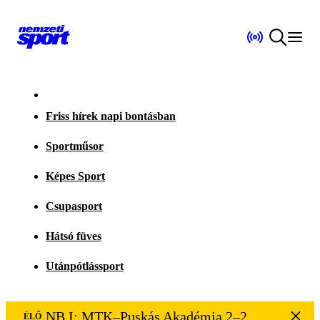
Friss hírek napi bontásban
Sportműsor
Képes Sport
Csupasport
Hátsó füves
Utánpótlássport
NB I: MTK–Puskás Akadémia 2–2
ÉLŐ