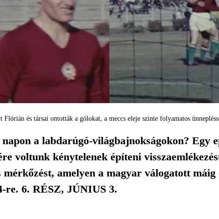
t Flórián és társai ontották a gólokat, a meccs eleje szinte folyamatos ünneplésse
a napon a labdarúgó-világbajnokságokon? Egy ep
re voltunk kénytelenek építeni visszaemlékezés
 mérkőzést, amelyen a magyar válogatott máig él
34-re. 6. RÉSZ, JÚNIUS 3.