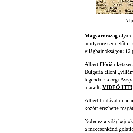
A lap
Magyarország
olyan
amilyenre sem előtte,
világbajnokságon: 12 p
Albert Flórián kétszer
Bulgária elleni „villá
legenda, Georgi Aszpar
maradt.
VIDEÓ ITT!
Albert triplával ünnep
között érezhette magát
Noha ez a világbajnok
a meccsenkénti gólátla