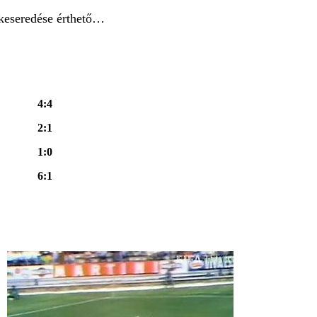
lkeseredése érthető…
4:4
2:1
1:0
6:1