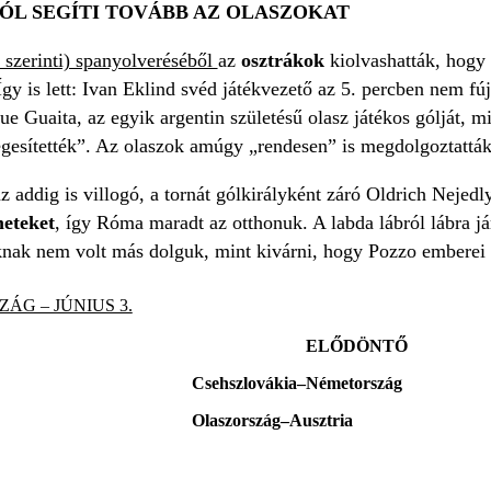
GÓL SEGÍTI TOVÁBB AZ OLASZOKAT
 szerinti) spanyolveréséből
az
osztrákok
kiolvashatták, hogy 
gy is lett: Ivan Eklind svéd játékvezető az 5. percben nem fújt
e Guaita, az egyik argentin születésű olasz játékos gólját, m
gesítették”. Az olaszok amúgy „rendesen” is megdolgoztatták 
 addig is villogó, a tornát gólkirályként záró Oldrich Nejed
eteket
, így Róma maradt az otthonuk. A labda lábról lábra j
nak nem volt más dolguk, mint kivárni, hogy Pozzo emberei 
ZÁG – JÚNIUS 3.
ELŐDÖNTŐ
Csehszlovákia–Németország
Olaszország–Ausztria