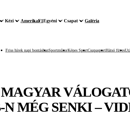
Kézi
Amerika
F1
Egyéni
Csapat
Galéria
Friss hírek napi bontásban
Sportműsor
Képes Sport
Csupasport
Hátsó füves
Utá
 MAGYAR VÁLOGAT
N MÉG SENKI – VID