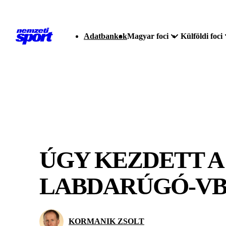
Adatbankok
Magyar foci
Külföldi foci
ÚGY KEZDETT A
LABDARÚGÓ-VB-
KORMANIK ZSOLT