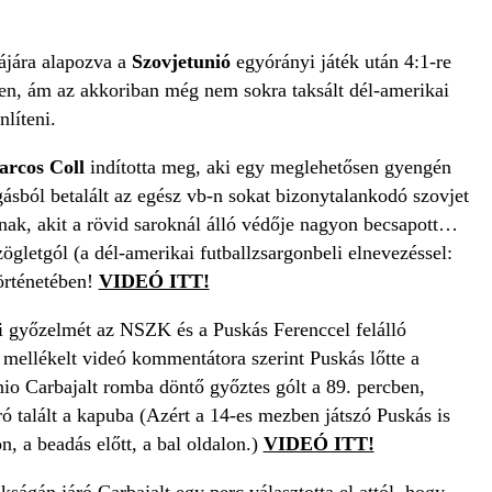
ájára alapozva a
Szovjetunió
egyórányi játék után 4:1-re
len, ám az akkoriban még nem sokra taksált dél-amerikai
nlíteni.
rcos Coll
indította meg, aki egy meglehetősen gyengén
gásból betalált az egész vb-n sokat bizonytalankodó szovjet
nak, akit a rövid saroknál álló védője nagyon becsapott…
ögletgól (a dél-amerikai futballzsargonbeli elnevezéssel:
örténetében!
VIDEÓ ITT!
ei győzelmét az NSZK és a Puskás Ferenccel felálló
mellékelt videó kommentátora szerint Puskás lőtte a
io Carbajalt romba döntő győztes gólt a 89. percben,
ó talált a kapuba (Azért a 14-es mezben játszó Puskás is
, a beadás előtt, a bal oldalon.)
VIDEÓ ITT!
ságán járó Carbajalt egy perc választotta el attól, hogy