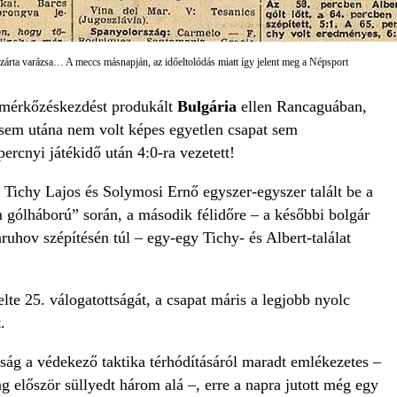
zárta varázsa… A meccs másnapján, az időeltolódás miatt így jelent meg a Népsport
 mérkőzéskezdést produkált
Bulgária
ellen Rancaguában,
 sem utána nem volt képes egyetlen csapat sem
ercnyi játékidő után 4:0-ra vezetett!
, Tichy Lajos és Solymosi Ernő egyszer-egyszer talált be a
m gólháború” során, a második félidőre – a későbbi bolgár
uhov szépítésén túl – egy-egy Tichy- és Albert-találat
elte 25. válogatottságát, a csapat máris a legjobb nyolc
.
ság a védekező taktika térhódításáról maradt emlékezetes –
g először süllyedt három alá –, erre a napra jutott még egy