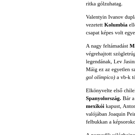
ritka gólzuhatag.
Valentyin Ivanov dupl
vezetett
Kolumbia
el
csapat képes volt egye
A nagy feltámadást
Ma
végrehajtott szögletrú
legendának, Lev Jasin
Máig ez az egyetlen sz
gol olímpico)
a vb-k t
Elkönyvelte első chil
Spanyolország.
Bár a 
mexikói
kapust, Anton
valójában Joaquin Peir
felbukkan a képsorokon
A negyedik világbajnok