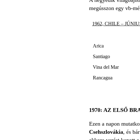
megússzon egy vb-mérk
1962, CHILE – JÚNIUS
Arica
Santiago
Vina del Mar
Rancagua
1970: AZ ELSŐ B
Ezen a napon mutatkoz
Csehszlovákia
, és bá
akkora verést kapott 