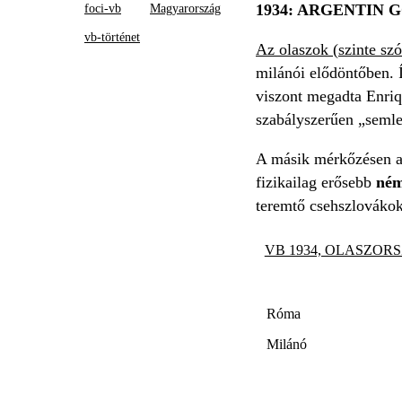
1934: ARGENTIN 
foci-vb
Magyarország
vb-történet
Az olaszok (szinte szó
milánói elődöntőben. Í
viszont megadta Enriqu
szabályszerűen „semle
A másik mérkőzésen az
fizikailag erősebb
ném
teremtő csehszlovákok
VB 1934, OLASZORS
Róma
Milánó