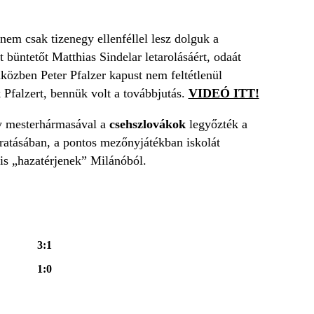
nem csak tizenegy ellenféllel lesz dolguk a
 büntetőt Matthias Sindelar letarolásáért, odaát
iközben Peter Pfalzer kapust nem feltétlenül
Pfalzert, bennük volt a továbbjutás.
VIDEÓ ITT!
ly mesterhármasával a
csehszlovákok
legyőzték a
áratásában, a pontos mezőnyjátékban iskolát
is „hazatérjenek” Milánóból.
3:1
1:0