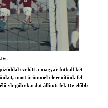
l telt
izóddal ezelőtt a magyar futball két
ünket, most örömmel elevenítünk fel
ő vb-gólrekordot állított fel. De előbb