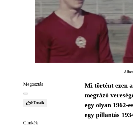
Alber
Megosztás
Mi történt ezen 
megrázó vereségé
0
Tetszik
egy olyan 1962-es
egy pillantás 19
Címkék