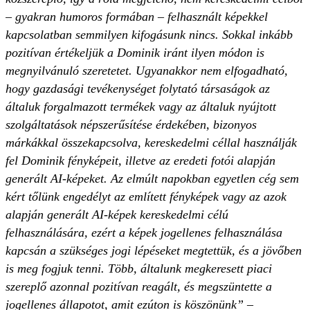
– gyakran humoros formában – felhasznált képekkel
kapcsolatban semmilyen kifogásunk nincs. Sokkal inkább
pozitívan értékeljük a Dominik iránt ilyen módon is
megnyilvánuló szeretetet. Ugyanakkor nem elfogadható,
hogy gazdasági tevékenységet folytató társaságok az
általuk forgalmazott termékek vagy az általuk nyújtott
szolgáltatások népszerűsítése érdekében, bizonyos
márkákkal összekapcsolva, kereskedelmi céllal használják
fel Dominik fényképeit, illetve az eredeti fotói alapján
generált AI-képeket. Az elmúlt napokban egyetlen cég sem
kért tőlünk engedélyt az említett fényképek vagy az azok
alapján generált AI-képek kereskedelmi célú
felhasználására, ezért a képek jogellenes felhasználása
kapcsán a szükséges jogi lépéseket megtettük, és a jövőben
is meg fogjuk tenni. Több, általunk megkeresett piaci
szereplő azonnal pozitívan reagált, és megszüntette a
jogellenes állapotot, amit ezúton is köszönünk”
–