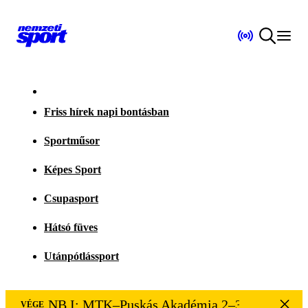
Friss hírek napi bontásban
Sportműsor
Képes Sport
Csupasport
Hátsó füves
Utánpótlássport
NB I: MTK–Puskás Akadémia 2–3
VÉGE