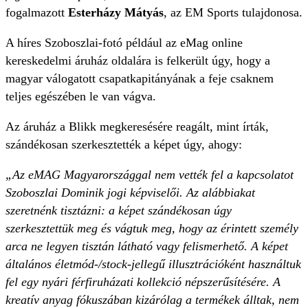
fogalmazott
Esterházy Mátyás
, az EM Sports tulajdonosa.
A híres Szoboszlai-fotó például az eMag online
kereskedelmi áruház oldalára is felkerült úgy, hogy a
magyar válogatott csapatkapitányának a feje csaknem
teljes egészében le van vágva.
Az áruház a Blikk megkeresésére reagált, mint írták,
szándékosan szerkesztették a képet úgy, ahogy:
„Az eMAG Magyarországgal nem vették fel a kapcsolatot
Szoboszlai Dominik jogi képviselői. Az alábbiakat
szeretnénk tisztázni: a képet szándékosan úgy
szerkesztettük meg és vágtuk meg, hogy az érintett személy
arca ne legyen tisztán látható vagy felismerhető. A képet
általános életmód-/stock-jellegű illusztrációként használtuk
fel egy nyári férfiruházati kollekció népszerűsítésére. A
kreatív anyag fókuszában kizárólag a termékek álltak, nem