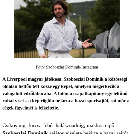
Fotó: Szoboszlai Dominik/Instagram
A Liverpool magyar játékosa, Szoboszlai Dominik a közösségi
oldalán hétfőn tett közzé egy képet, amelyen megérkezik a
válogatott edzőtáborába. A fotón a csapatkapitány egy feltűnő
ruhát visel – a kép rögtön bejárta a hazai sportsajtót, sőt már a
cégek figyelmét is felkeltette.
Csíkos ing, furcsa fehér halásznadrág, makkos cipő –
Szoboszlai Dominik
sajátos viselete bejárta a hazai sajtót,