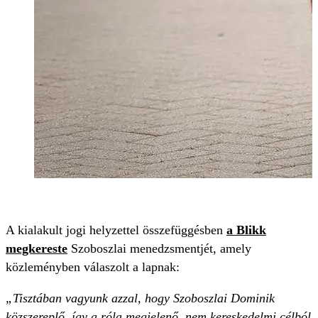
A kialakult jogi helyzettel összefüggésben
a Blikk
megkereste
Szoboszlai menedzsmentjét, amely
közleményben válaszolt a lapnak:
„Tisztában vagyunk azzal, hogy Szoboszlai Dominik
közszereplő, így a róla megjelenő, nem kereskedelmi célból