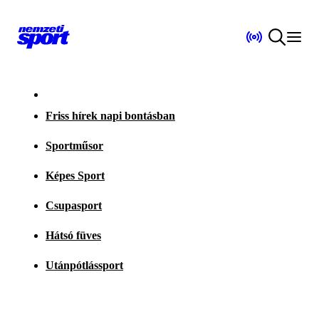
Friss hírek napi bontásban
Sportműsor
Képes Sport
Csupasport
Hátsó füves
Utánpótlássport