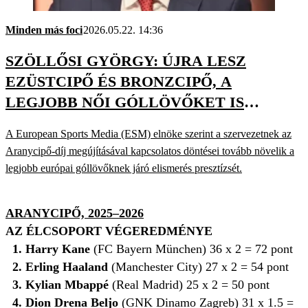
Minden más foci
2026.05.22. 14:36
SZÖLLŐSI GYÖRGY: ÚJRA LESZ
EZÜSTCIPŐ ÉS BRONZCIPŐ, A
LEGJOBB NŐI GÓLLÖVŐKET IS
DÍJAZZUK
A European Sports Media (ESM) elnöke szerint a szervezetnek az
Aranycipő-díj megújításával kapcsolatos döntései tovább növelik a
legjobb európai góllövőknek járó elismerés presztízsét.
ARANYCIPŐ, 2025–2026
AZ ÉLCSOPORT VÉGEREDMÉNYE
1. Harry Kane
(FC Bayern München) 36 x 2 = 72 pont
2. Erling Haaland
(Manchester City) 27 x 2 = 54 pont
3. Kylian Mbappé
(Real Madrid) 25 x 2 = 50 pont
4. Dion Drena Beljo
(GNK Dinamo Zagreb) 31 x 1.5 =