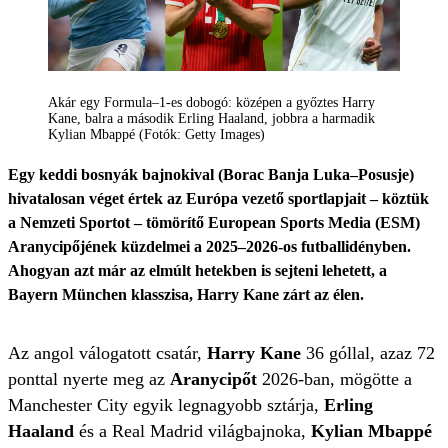
Akár egy Formula–1-es dobogó: középen a győztes Harry
Kane, balra a második Erling Haaland, jobbra a harmadik
Kylian Mbappé (Fotók: Getty Images)
Egy keddi bosnyák bajnokival (Borac Banja Luka–Posusje)
hivatalosan véget értek az Európa vezető sportlapjait – köztük
a Nemzeti Sportot – tömörítő European Sports Media (ESM)
Aranycipőjének küzdelmei a 2025–2026-os futballidényben.
Ahogyan azt már az elmúlt hetekben is sejteni lehetett, a
Bayern München klasszisa, Harry Kane zárt az élen.
Az angol válogatott csatár,
Harry Kane
36 góllal, azaz 72
ponttal nyerte meg az
Aranycipőt
2026-ban, mögötte a
Manchester City egyik legnagyobb sztárja,
Erling
Haaland
és a Real Madrid világbajnoka,
Kylian Mbappé