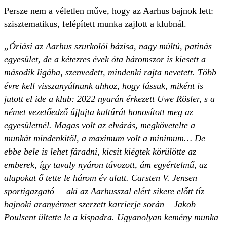
Persze nem a véletlen műve, hogy az Aarhus bajnok lett:
szisztematikus, felépített munka zajlott a klubnál.
„Óriási az Aarhus szurkolói bázisa, nagy múltú, patinás
egyesület, de a kétezres évek óta háromszor is kiesett a
második ligába, szenvedett, mindenki rajta nevetett. Több
évre kell visszanyúlnunk ahhoz, hogy lássuk, miként is
jutott el ide a klub: 2022 nyarán érkezett Uwe Rösler, s a
német vezetőedző újfajta kultúrát honosított meg az
egyesületnél. Magas volt az elvárás, megkövetelte a
munkát mindenkitől, a maximum volt a minimum… De
ebbe bele is lehet fáradni, kicsit kiégtek körülötte az
emberek, így tavaly nyáron távozott, ám egyértelmű, az
alapokat ő tette le három év alatt. Carsten V. Jensen
sportigazgató – aki az Aarhusszal elért sikere előtt tíz
bajnoki aranyérmet szerzett karrierje során – Jakob
Poulsent ültette le a kispadra. Ugyanolyan kemény munka