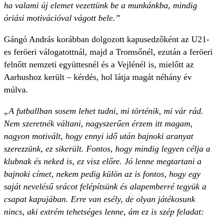
ha valami új elemet vezettünk be a munkánkba, mindig
óriási motivációval vágott bele.”
Gángó András korábban dolgozott kapusedzőként az U21-
es feröeri válogatottnál, majd a Tromsőnél, ezután a feröeri
felnőtt nemzeti együttesnél és a Vejlénél is, mielőtt az
Aarhushoz került – kérdés, hol látja magát néhány év
múlva.
„A futballban sosem lehet tudni, mi történik, mi vár rád.
Nem szeretnék váltani, nagyszerűen érzem itt magam,
nagyon motivált, hogy ennyi idő után bajnoki aranyat
szerezzünk, ez sikerült. Fontos, hogy mindig legyen célja a
klubnak és neked is, ez visz előre. Jó lenne megtartani a
bajnoki címet, nekem pedig külön az is fontos, hogy egy
saját nevelésű srácot felépítsünk és alapemberré tegyük a
csapat kapujában. Erre van esély, de olyan játékosunk
nincs, aki extrém tehetséges lenne, ám ez is szép feladat: