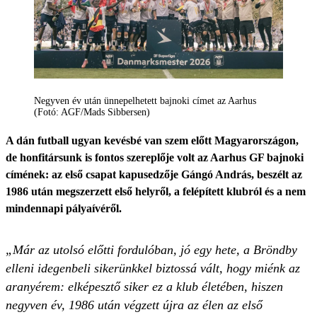
Negyven év után ünnepelhetett bajnoki címet az Aarhus
(Fotó: AGF/Mads Sibbersen)
A dán futball ugyan kevésbé van szem előtt Magyarországon,
de honfitársunk is fontos szereplője volt az Aarhus GF bajnoki
címének: az első csapat kapusedzője Gángó András, beszélt az
1986 után megszerzett első helyről, a felépített klubról és a nem
mindennapi pályaívéről.
„Már az utolsó előtti fordulóban, jó egy hete, a Bröndby
elleni idegenbeli sikerünkkel biztossá vált, hogy miénk az
arany­érem: elképesztő siker ez a klub életében, hiszen
negyven év, 1986 után végzett újra az élen az első