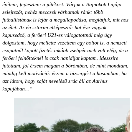
építeni, fejleszteni a játékost. Várjuk a Bajnokok Ligája-
selejtezőt, nehéz meccsek várhatnak ránk: több
futballistának is lejár a megállapodása, meglátjuk, mit hoz
az élet. Az én sztorim elképesztő: hat éve vagyok
kapusedző, a feröeri U21-es válogatottnál még úgy
dolgoztam, hogy mellette vezettem egy boltot is, a nemzeti
csapatnál kapott fizetés inkább zsebpénznek volt elég, de a
feröeri felnőtteknél is csak napidíjat kaptam. Messzire
jutottam, jól érzem magam a bőrömben, de mint mondtam,
mindig kell motiváció: érzem a bizsergést a hasamban, ha
azt látom, hogy saját nevelésű srác áll az Aarhus
kapujában…”