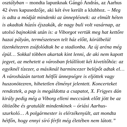
osztályban
– mondta lapunknak Gángó András, az Aarhus
42 éves kapusedzője, aki két éve került a klubhoz. –
Meg
is adta a módját mindenki az ünneplésnek: az elmúlt héten
is akadtak húzós éjszakák, de nagy buli volt vasárnap, az
utolsó bajnokink után is: a Viborgot vertük meg hat kettőre
hazai pályán, természetesen telt ház előtt, körülbelül
tizenkétezren zsúfolódtak be a stadionba. Az új aréna még
épül… Sokkal többen akartak kint lenni, de aki nem kapott
jegyet, az mehetett a városban felállított két kivetítőhöz: az
egyiknél tízezer, a másiknál harmincezer belépőt adtak el…
A városházán tartott hétfői ünnepségre is eljöttek vagy
huszonötezren, hihetetlen élményt jelentett. Koncerteket
rendeztek, a pap is megáldotta a csapatot, X. Frigyes dán
király pedig még a Viborg elleni meccsünk előtt jött be az
öltözőbe és gratulált mindenkinek – óriási Aarhus-
szurkoló… A polgármester is elérzékenyült, azt mondta
hétfőn, hogy ennyi síró férfit még életében nem látott.”