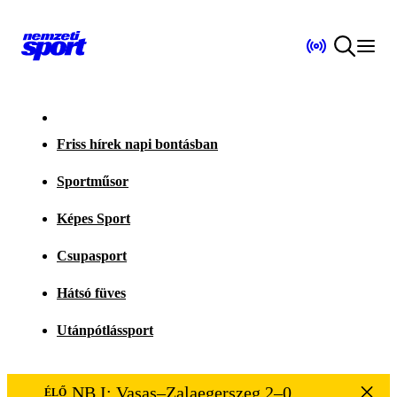
Friss hírek napi bontásban
Sportműsor
Képes Sport
Csupasport
Hátsó füves
Utánpótlássport
NB I: Vasas–Zalaegerszeg 2–0
ÉLŐ