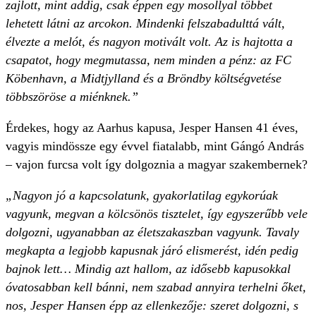
zajlott, mint addig, csak éppen egy mosollyal többet
lehetett látni az arcokon. Mindenki felszabadulttá vált,
élvezte a melót, és nagyon motivált volt. Az is hajtotta a
csapatot, hogy megmutassa, nem minden a pénz: az FC
Köbenhavn, a Midtjylland és a Bröndby költségvetése
többszöröse a miénknek.”
Érdekes, hogy az Aarhus kapusa, Jesper Hansen 41 éves,
vagyis mindössze egy évvel fiatalabb, mint Gángó András
– vajon furcsa volt így dolgoznia a magyar szakembernek?
„Nagyon jó a kapcsolatunk, gyakorlatilag egykorúak
vagyunk, megvan a kölcsönös tisztelet, így egyszerűbb vele
dolgozni, ugyanabban az életszakaszban vagyunk. Tavaly
megkapta a legjobb kapusnak járó elismerést, idén pedig
bajnok lett… Mindig azt hallom, az idősebb kapusokkal
óvatosabban kell bánni, nem szabad annyira terhelni őket,
nos, Jesper Hansen épp az ellenkezője: szeret dolgozni, s