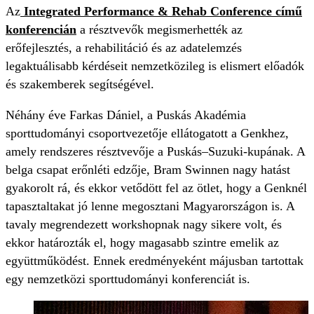
Az
Integrated Performance & Rehab Conference című
konferencián
a résztvevők megismerhették az
erőfejlesztés, a rehabilitáció és az adatelemzés
legaktuálisabb kérdéseit nemzetközileg is elismert előadók
és szakemberek segítségével.
Néhány éve Farkas Dániel, a Puskás Akadémia
sporttudományi csoportvezetője ellátogatott a Genkhez,
amely rendszeres résztvevője a Puskás–Suzuki-kupának. A
belga csapat erőnléti edzője, Bram Swinnen nagy hatást
gyakorolt rá, és ekkor vetődött fel az ötlet, hogy a Genknél
tapasztaltakat jó lenne megosztani Magyarországon is. A
tavaly megrendezett workshopnak nagy sikere volt, és
ekkor határozták el, hogy magasabb szintre emelik az
együttműködést. Ennek eredményeként májusban tartottak
egy nemzetközi sporttudományi konferenciát is.