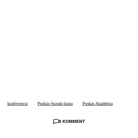
konferencia
Puskás-Suzuki-kupa
Puskás Akadémia
0 KOMMENT