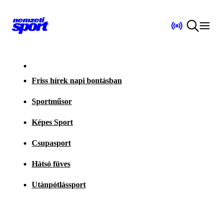
Friss hírek napi bontásban
Sportműsor
Képes Sport
Csupasport
Hátsó füves
Utánpótlássport