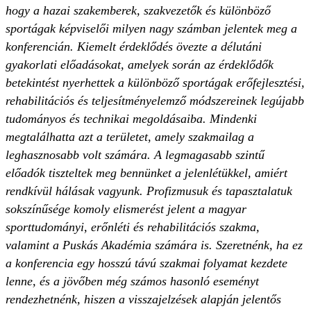
hogy a hazai szakemberek, szakvezetők és különböző
sportágak képviselői milyen nagy számban jelentek meg a
konferencián. Kiemelt érdeklődés övezte a délutáni
gyakorlati előadásokat, amelyek során az érdeklődők
betekintést nyerhettek a különböző sportágak erőfejlesztési,
rehabilitációs és teljesítményelemző módszereinek legújabb
tudományos és technikai megoldásaiba. Mindenki
megtalálhatta azt a területet, amely szakmailag a
leghasznosabb volt számára. A legmagasabb szintű
előadók tiszteltek meg bennünket a jelenlétükkel, amiért
rendkívül hálásak vagyunk. Profizmusuk és tapasztalatuk
sokszínűsége komoly elismerést jelent a magyar
sporttudományi, erőnléti és rehabilitációs szakma,
valamint a Puskás Akadémia számára is. Szeretnénk, ha ez
a konferencia egy hosszú távú szakmai folyamat kezdete
lenne, és a jövőben még számos hasonló eseményt
rendezhetnénk, hiszen a visszajelzések alapján jelentős