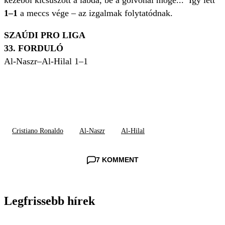
kezéből kicsúszott a labda, be a gólvonal mögé... Így lett
1–1
a meccs vége – az izgalmak folytatódnak.
SZAÚDI PRO LIGA
33. FORDULÓ
Al-Naszr–Al-Hilal 1–1
Cristiano Ronaldo
Al-Naszr
Al-Hilal
7 KOMMENT
Legfrissebb hírek