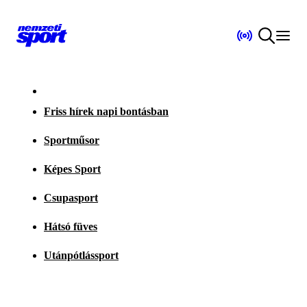
Friss hírek napi bontásban
Sportműsor
Képes Sport
Csupasport
Hátsó füves
Utánpótlássport