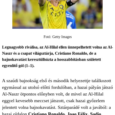
Fotó: Getty Images
Legnagyobb riválisa, az Al-Hilal ellen ünnepelhetett volna az Al-
Naszr és a csapat világsztárja, Cristiano Ronaldo, de a
bajnokavatást keresztülhúzta a hosszabbításban született
egyenlítő gól (1–1).
A szaúdi bajnokság első és második helyezettje találkozott
egymással az utolsó előtti fordulóban, a hazai pályán játszó
Al-Naszr ötpontos előnyben volt, de mivel az Al-Hilal
eggyel kevesebb meccset játszott, csak hazai győzelem
jelentett volna bajnokavatást. Sztárparádé volt a javából: a
hazai oldalon
Cristiano Ronaldo, Joao Félix, Sadio