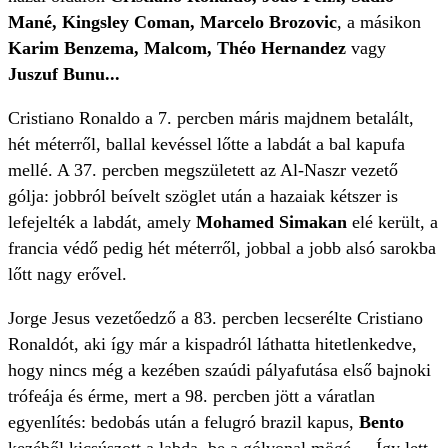
Mané, Kingsley Coman, Marcelo Brozovic
, a másikon
Karim Benzema, Malcom, Théo Hernandez
vagy
Juszuf Bunu...
Cristiano Ronaldo a 7. percben máris majdnem betalált,
hét méterről, ballal kevéssel lőtte a labdát a bal kapufa
mellé. A 37. percben megszületett az Al-Naszr vezető
gólja: jobbról beívelt szöglet után a hazaiak kétszer is
lefejelték a labdát, amely
Mohamed Simakan
elé került, a
francia védő pedig hét méterről, jobbal a jobb alsó sarokba
lőtt nagy erővel.
Jorge Jesus vezetőedző a 83. percben lecserélte Cristiano
Ronaldót, aki így már a kispadról láthatta hitetlenkedve,
hogy nincs még a kezében szaúdi pályafutása első bajnoki
trófeája és érme, mert a 98. percben jött a váratlan
egyenlítés: bedobás után a felugró brazil kapus,
Bento