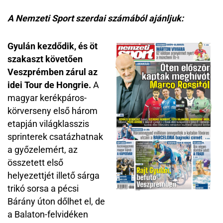
A Nemzeti Sport szerdai számából ajánljuk:
Gyulán kezdődik, és öt
szakaszt követően
Veszprémben zárul az
idei Tour de Hongrie.
A
magyar kerékpáros-
körverseny első három
etapján világklasszis
sprinterek csatázhatnak
a győzelemért, az
összetett első
helyezettjét illető sárga
trikó sorsa a pécsi
Bárány úton dőlhet el, de
a Balaton-felvidéken