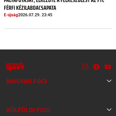
PÁLYAFUTÁSÁT; ELKEZDTE A FELKÉSZÜLÉST AZ FTC
FÉRFI KÉZILABDACSAPATA
E-újság
2026.07.29. 23:45
MAGYAR FOCI
KÜLFÖLDI FOCI