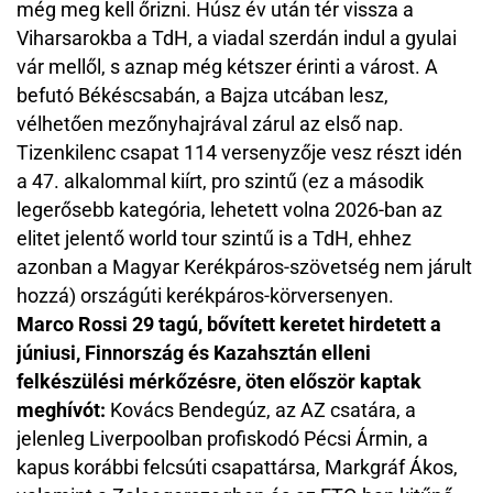
még meg kell őrizni. Húsz év után tér vissza a
Viharsarokba a TdH, a viadal szerdán indul a gyulai
vár mellől, s aznap még kétszer érinti a várost. A
befutó Békéscsabán, a Bajza utcában lesz,
vélhetően mezőnyhajrával zárul az első nap.
Tizenkilenc csapat 114 versenyzője vesz részt idén
a 47. alkalommal kiírt, pro szintű (ez a második
legerősebb kategória, lehetett volna 2026-ban az
elitet jelentő world tour szintű is a TdH, ehhez
azonban a Magyar Kerékpáros-szövetség nem járult
hozzá) országúti kerékpáros-körversenyen.
Marco Rossi 29 tagú, bővített keretet hirdetett a
júniusi, Finnország és Kazahsztán elleni
felkészülési mérkőzésre, öten először kaptak
meghívót:
Kovács Bendegúz, az AZ csatára, a
jelenleg Liverpoolban profiskodó Pécsi Ármin, a
kapus korábbi felcsúti csapattársa, Markgráf Ákos,