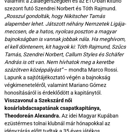
valamint a Zalaegerszegben és az ETO-ban kitűnő
szezont futó Szendrei Norbert és Tóth Rajmund.
„Rosszul gondolták, hogy Nikitscher Tamás
alapember lehet. Játszott néhány Nemzetek Ligája-
meccsen, de a hatos, nyolcas poszton a magyar
bajnokságban is vannak jobbak nála. Ha meghívom,
el kell döntenem, kit hagyok ki: Tóth Rajmund, Szűcs
Tamás, Szendrei Norbert, Callum Styles és Schäfer
András is ott van. Nem hívhatok meg a keretbe
százötven középpályást”
– mondta Marco Rossi.
Lapunk a sajtótájékoztató végén a bajnokság
végkimeneteléről, valamint Mariano Gómez
honosításáról is érdeklődött a kapitánytól.
Visszavonul a Szekszárd női
kosárlabdacsapatának csapatkapitánya,
Theodoreán Alexandra.
Az idei Magyar Kupában
ezüstérmes tolnai klubnál már hónapokkal az
idényzárás előtt tudtak a 35 éves játékos