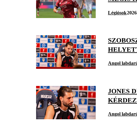
Légiósok
2026
SZOBOSZ
HELYET
Angol labdar
JONES 
KÉRDEZ
Angol labdar