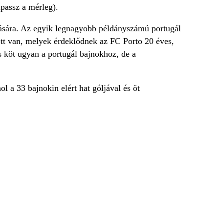
passz a mérleg).
tlására. Az egyik legnagyobb példányszámú portugál
ött van, melyek érdeklődnek az FC Porto 20 éves,
s köt ugyan a portugál bajnokhoz, de a
l a 33 bajnokin elért hat góljával és öt