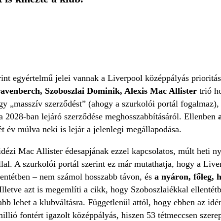
nt egyértelmű jelei vannak a Liverpool középpályás prioritás
venberch, Szoboszlai Dominik, Alexis Mac Allister
trió h
gy „masszív szerződést” (ahogy a szurkolói portál fogalmaz),
 a 2028-ban lejáró szerződése meghosszabbításáról. Ellenben
t év múlva neki is lejár a jelenlegi megállapodása.
ézi Mac Allister édesapjának ezzel kapcsolatos, múlt heti ny
lal. A szurkolói portál szerint ez már mutathatja, hogy a Liv
lentétben – nem számol hosszabb távon, és
a
nyáron, főleg, 
Illetve azt is megemlíti a cikk, hogy Szoboszlaiékkal ellenté
tabb lehet a klubváltásra. Függetlenül attól, hogy ebben az i
illió fontért igazolt középpályás, hiszen 53 tétmeccsen szerepe