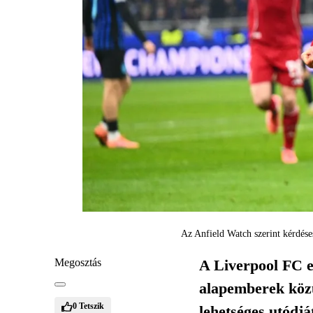
Az Anfield Watch szerint kérdése
Megosztás
A Liverpool FC eg
alapemberek közü
0
Tetszik
lehetséges utódját