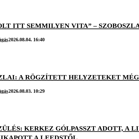
LT ITT SEMMILYEN VITA” – SZOBOSZLA
úgás
2026.08.04. 16:40
ZLAI: A RÖGZÍTETT HELYZETEKET MÉ
úgás
2026.08.03. 10:29
ZÜLÉS: KERKEZ GÓLPASSZT ADOTT, A 
KIKAPOTT A LEEDSTŐL