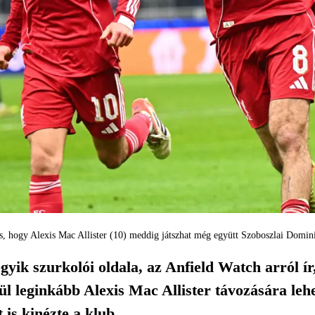
s, hogy Alexis Mac Allister (10) meddig játszhat még együtt Szoboszlai Domi
yik szurkolói oldala, az Anfield Watch arról ír
l leginkább Alexis Mac Allister távozására leh
 is kinézte a klub.