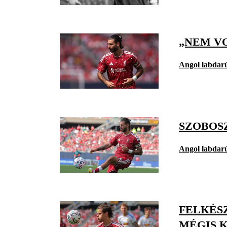
„NEM VO
Angol labdar
SZOBOS
Angol labdar
FELKÉS
MÉGIS 