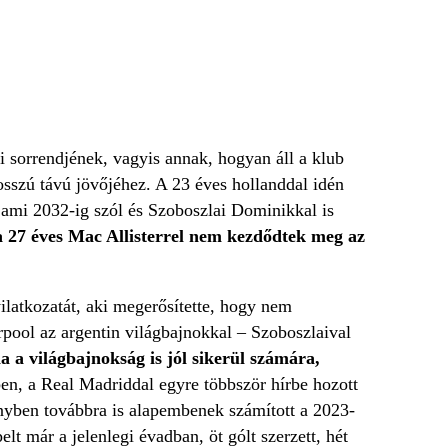
i sorrendjének, vagyis annak, hogyan áll a klub
osszú távú jövőjéhez. A 23 éves hollanddal idén
 ami 2032-ig szól és Szoboszlai Dominikkal is
a 27 éves Mac Allisterrel nem kezdődtek meg az
ilatkozatát, aki megerősítette, hogy nem
erpool az argentin világbajnokkal – Szoboszlaival
ha a világbajnokság is jól sikerül számára,
tben, a Real Madriddal egyre többször hírbe hozott
dényben továbbra is alapembenek számított a 2023-
lt már a jelenlegi évadban, öt gólt szerzett, hét