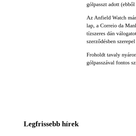
gólpasszt adott (ebbő
Az Anfield Watch már 
lap, a Correio da Man
tízszeres dán válogato
szerződésben szerepe
Froholdt tavaly nyáron
gólpasszával fontos sz
Legfrissebb hírek