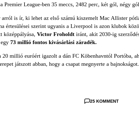
l a Premier League-ben 35 meccs, 2482 perc, két gól, négy gól
arról is ír, ki lehet az első számú kiszemelt Mac Allister pó
ha értesülései szerint ugyanis a Liverpool is azon klubok köz
tt középpályása,
Victor Froholdt
iránt, akit 2030-ig szerződé
l egy
73 millió fontos kivásárlási záradék.
 20 millió euróért igazolt a dán FC Köbenhavntól Portóba, aho
erepet játszott abban, hogy a csapat megnyerte a bajnokságot.
25 KOMMENT