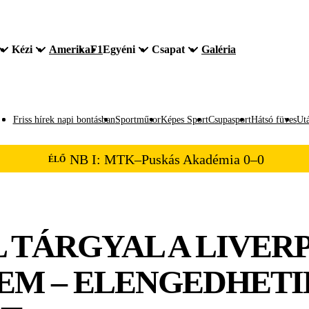
Kézi
Amerika
F1
Egyéni
Csapat
Galéria
Friss hírek napi bontásban
Sportműsor
Képes Sport
Csupasport
Hátsó füves
Utá
NB I: MTK–Puskás Akadémia 0–0
ÉLŐ
 TÁRGYAL A LIVER
EM – ELENGEDHETI