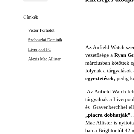
Címkék
Victor Forholdt
Szoboszlai Dominik
Az Anfield Watch szeri
Liverpool FC
vezetősége a
Ryan Gra
Alexis Mac Allister
márciusban kötöttek e
folynak a tárgyalások
egyeztetések,
pedig ké
Az Anfield Watch felid
tárgyalnak a Liverpool
és Gravenberchhel el
„piacra dobhatják”.
Mac Allister is nyitot
ban a Brightontól 42 m