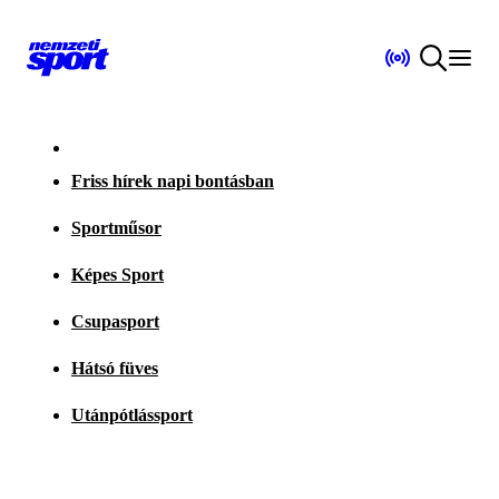
Friss hírek napi bontásban
Sportműsor
Képes Sport
Csupasport
Hátsó füves
Utánpótlássport