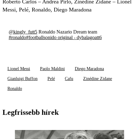
Roberto Carlos – Andrea Pirlo, Zinédine Zidane – Lionel
Messi, Pelé, Ronaldo, Diego Maradona
@kingly_futt5
Ronaldo Nazario Dream team
#ronaldo
#football
sonido original - dybalagoatt6
Lionel Messi
Paolo Maldini
Diego Maradona
Gianluigi Buffon
Pelé
Cafu
Zinédine Zidane
Ronaldo
Legfrissebb hírek