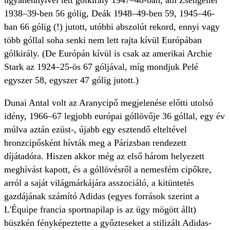
ugyanennyivel lett gólkirály 1947–48-ban, ám Zsengellér
1938–39-ben 56 gólig, Deák 1948–49-ben 59, 1945–46-
ban 66 gólig (!) jutott, utóbbi abszolút rekord, ennyi vagy
több góllal soha senki nem lett rajta kívül Európában
gólkirály. (De Európán kívül is csak az amerikai Archie
Stark az 1924–25-ös 67 góljával, míg mondjuk Pelé
egyszer 58, egyszer 47 gólig jutott.)
Dunai Antal volt az Aranycipő megjelenése előtti utolsó
idény, 1966–67 legjobb európai góllövője 36 góllal, egy év
múlva aztán ezüst-, újabb egy esztendő elteltével
bronzcipősként hívták meg a Párizsban rendezett
díjátadóra. Hiszen akkor még az első három helyezett
meghívást kapott, és a góllövésről a nemesfém cipőkre,
arról a saját világmárkájára asszociáló, a kitüntetés
gazdájának számító Adidas (egyes források szerint a
L'Équipe francia sportnapilap is az ügy mögött állt)
büszkén fényképeztette a győzteseket a stilizált Adidas-