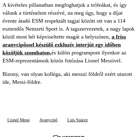
A kivételes pillanatban megfoghatjuk a trófeákat, és így
válunk a történelem részévé, na meg úgy, hogy a díjat
évente átadó ESM respektált tagjai között ott van a 114
esztendős Nemzeti Sport is. A tagszervezetek, a nagy lapok
közül most hét képviseltette magát a helyszínen,
a friss
aranycipőssel készülő exkluzív interjút egy időben
közöljük szombaton,
és külön programpont ilyenkor az
ESM-reprezentánsok közös fotózása Lionel Messivel.
Bizony, van olyan kolléga, aki messzi földről ezért utazott
ide, Messi-földre.
Lionel Messi
Aranycipő
Luis Suárez