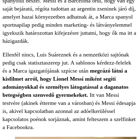
spanyolul beszél. Messi és a Barcelona örül, hogy van egy
saját bejáratú, régóta tudottan az argentin zseninek járó díj,
amelyet hazai környezetben adhatnak át, a Marca spanyol
sportnapilap pedig minden marketing- és látványelemmel
igyekszik határozottan kifejezésre juttatni, hogy ők ma itt a
házigazdák.
Ellenfél nincs, Luis Suáreznek és a nemzetközi sajtónak
pedig csak statisztaszerep jut. A sablonos kérdezz-felelek
és a Marca igazgatójának szpícse után
megrázó látni a
kisfilmet arról, hogy Lionel Messi miként segíti
adományokkal és személyes látogatással a daganatos
betegségben szenvedő gyermekeket.
Itt van Messi
testvére (akinek étterme van a városban) és Messi édesapja
is, akivel kapcsolatban azonnal az adóelkerüléssel
kapcsolatos poénok sorjáznak, amint felteszem a szelfinket
a Facebookra.