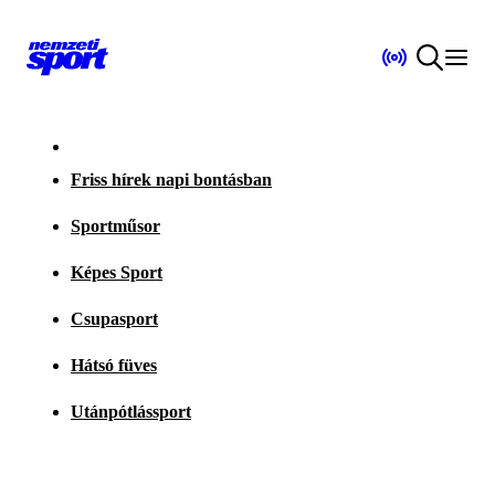
Friss hírek napi bontásban
Sportműsor
Képes Sport
Csupasport
Hátsó füves
Utánpótlássport