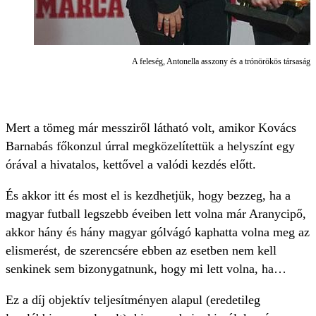
A feleség, Antonella asszony és a trónörökös társaság
Mert a tömeg már messziről látható volt, amikor Kovács
Barnabás főkonzul úrral megközelítettük a helyszínt egy
órával a hivatalos, kettővel a valódi kezdés előtt.
És akkor itt és most el is kezdhetjük, hogy bezzeg, ha a
magyar futball legszebb éveiben lett volna már Aranycipő,
akkor hány és hány magyar gólvágó kaphatta volna meg az
elismerést, de szerencsére ebben az esetben nem kell
senkinek sem bizonygatnunk, hogy mi lett volna, ha…
Ez a díj objektív teljesítményen alapul (eredetileg