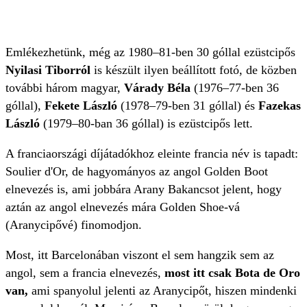
Emlékezhetünk, még az 1980–81-ben 30 góllal ezüstcipős
Nyilasi Tiborról
is készült ilyen beállított fotó, de közben
további három magyar,
Várady Béla
(1976–77-ben 36
góllal),
Fekete László
(1978–79-ben 31 góllal) és
Fazekas
László
(1979–80-ban 36 góllal) is ezüstcipős lett.
A franciaországi díjátadókhoz eleinte francia név is tapadt:
Soulier d'Or, de hagyományos az angol Golden Boot
elnevezés is, ami jobbára Arany Bakancsot jelent, hogy
aztán az angol elnevezés mára Golden Shoe-vá
(Aranycipővé) finomodjon.
Most, itt Barcelonában viszont el sem hangzik sem az
angol, sem a francia elnevezés,
most itt csak Bota de Oro
van,
ami spanyolul jelenti az Aranycipőt, hiszen mindenki