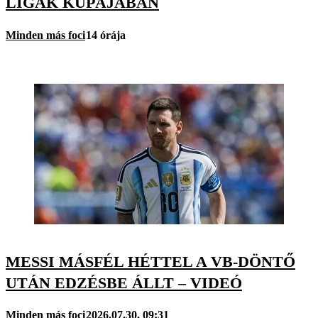
LIGÁK KUPÁJÁBAN
Minden más foci
14 órája
MESSI MÁSFÉL HÉTTEL A VB-DÖNTŐ
UTÁN EDZÉSBE ÁLLT – VIDEÓ
Minden más foci
2026.07.30. 09:31