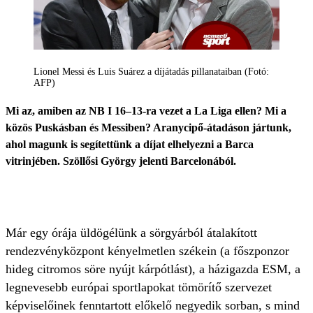
Lionel Messi és Luis Suárez a díjátadás pillanataiban (Fotó:
AFP)
Mi az, amiben az NB I 16–13-ra vezet a La Liga ellen? Mi a
közös Puskásban és Messiben? Aranycipő-átadáson jártunk,
ahol magunk is segítettünk a díjat elhelyezni a Barca
vitrinjében. Szöllősi György jelenti Barcelonából.
Már egy órája üldögélünk a sörgyárból átalakított
rendezvényközpont kényelmetlen székein (a főszponzor
hideg citromos söre nyújt kárpótlást), a házigazda ESM, a
legnevesebb európai sportlapokat tömörítő szervezet
képviselőinek fenntartott előkelő negyedik sorban, s mind