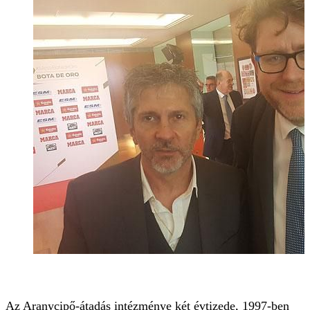
Az Aranycipő-átadás intézménye két évtizede, 1997-ben