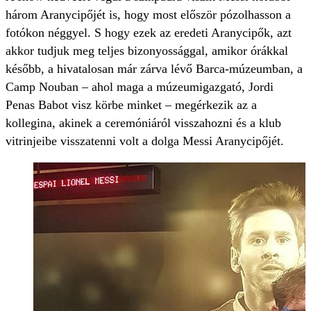
három Aranycipőjét is, hogy most először pózolhasson a
fotókon néggyel. S hogy ezek az eredeti Aranycipők, azt
akkor tudjuk meg teljes bizonyossággal, amikor órákkal
később, a hivatalosan már zárva lévő Barca-múzeumban, a
Camp Nouban – ahol maga a múzeumigazgató, Jordi
Penas Babot visz körbe minket – megérkezik az a
kollegina, akinek a ceremóniáról visszahozni és a klub
vitrinjeibe visszatenni volt a dolga Messi Aranycipőjét.