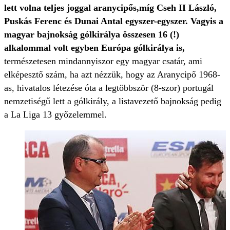
lett volna teljes joggal aranycipős,
míg Cseh II László,
Puskás Ferenc és Dunai Antal egyszer-egyszer. Vagyis a
magyar bajnokság gólkirálya összesen 16 (!)
alkalommal volt egyben Európa gólkirálya is,
természetesen mindannyiszor egy magyar csatár, ami
elképesztő szám, ha azt nézzük, hogy az Aranycipő 1968-
as, hivatalos létezése óta a legtöbbször (8-szor) portugál
nemzetiségű lett a gólkirály, a listavezető bajnokság pedig
a La Liga 13 győzelemmel.