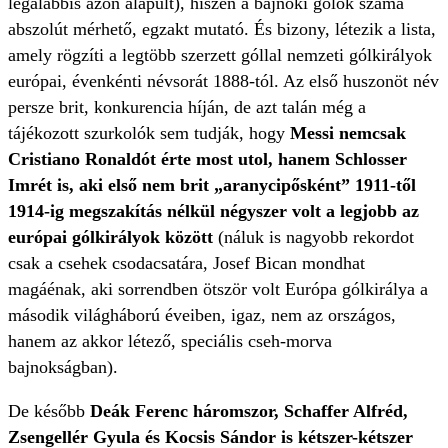
legalábbis azon alapult), hiszen a bajnoki gólok száma
abszolút mérhető, egzakt mutató. És bizony, létezik a lista,
amely rögzíti a legtöbb szerzett góllal nemzeti gólkirályok
európai, évenkénti névsorát 1888-tól. Az első huszonöt név
persze brit, konkurencia híján, de azt talán még a
tájékozott szurkolók sem tudják, hogy
Messi nemcsak
Cristiano Ronaldót érte most utol, hanem Schlosser
Imrét is, aki első nem brit „aranycipősként” 1911-től
1914-ig megszakítás nélkül négyszer volt a legjobb az
európai gólkirályok között
(náluk is nagyobb rekordot
csak a csehek csodacsatára, Josef Bican mondhat
magáénak, aki sorrendben ötször volt Európa gólkirálya a
második világháború éveiben, igaz, nem az országos,
hanem az akkor létező, speciális cseh-morva
bajnokságban).
De később
Deák Ferenc háromszor, Schaffer Alfréd,
Zsengellér Gyula és Kocsis Sándor is kétszer-kétszer