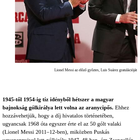
Lionel Messi az előző győztes, Luis Suárez gratulációját 
1945-től 1954-ig tíz idényből hétszer a magyar
bajnokság gólkirálya lett volna az aranycipős.
Ehhez
hozzávehetjük, hogy a díj hivatalos történetében,
ugyancsak 1968 óta egyszer érte el az 50 gólt valaki
(Lionel Messi 2011–12-ben), miközben Puskás