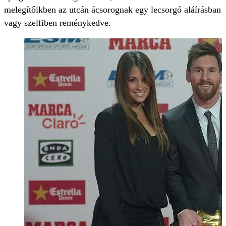
melegítőikben az utcán ácsorognak egy lecsorgó aláírásban
vagy szelfiben reménykedve.