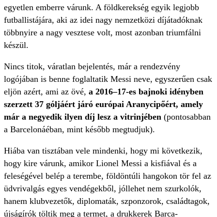
egyetlen emberre várunk. A földkerekség egyik legjobb
futballistájára, aki az idei nagy nemzetközi díjátadóknak
többnyire a nagy vesztese volt, most azonban triumfálni
készül.
Nincs titok, váratlan bejelentés, már a rendezvény
logójában is benne foglaltatik Messi neve, egyszerűen csak
eljön azért, ami az övé,
a 2016–17-es bajnoki idényben
szerzett 37 góljáért járó európai Aranycipőért, amely
már a negyedik ilyen díj lesz a vitrinjében
(pontosabban
a Barcelonáéban, mint később megtudjuk).
Hiába van tisztában vele mindenki, hogy mi következik,
hogy kire várunk, amikor Lionel Messi a kisfiával és a
feleségével belép a terembe, földöntúli hangokon tör fel az
üdvrivalgás egyes vendégekből, jóllehet nem szurkolók,
hanem klubvezetők, diplomaták, szponzorok, családtagok,
újságírók töltik meg a termet, a drukkerek Barca-