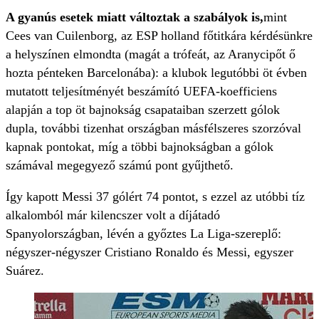
A gyanús esetek miatt változtak a szabályok is,
mint
Cees van Cuilenborg, az ESP holland főtitkára kérdésünkre
a helyszínen elmondta (magát a trófeát, az Aranycipőt ő
hozta pénteken Barcelonába): a klubok legutóbbi öt évben
mutatott teljesítményét beszámító UEFA-koefficiens
alapján a top öt bajnokság csapataiban szerzett gólok
dupla, további tizenhat országban másfélszeres szorzóval
kapnak pontokat, míg a többi bajnokságban a gólok
számával megegyező számú pont gyűjthető.
Így kapott Messi 37 gólért 74 pontot, s ezzel az utóbbi tíz
alkalomból már kilencszer volt a díjátadó
Spanyolországban, lévén a győztes La Liga-szereplő:
négyszer-négyszer Cristiano Ronaldo és Messi, egyszer
Suárez.