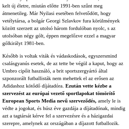
kelt új életre, miután előtte 1991-ben szűnt meg
átmenetileg. Már Nyilasi esetében felvetődött, hogy
vetélytársa, a bolgár Georgi Szlavkov fura körülmények
között szerzett az utolsó három fordulóban nyolc, s az
utolsóban négy gólt, éppen megelőzve ezzel a magyar
gólkirályt 1981-ben.
Később is voltak viták és vádaskodások, egyszersmind
csalásgyanús esetek, de az tette be végül a kaput, hogy az
Umbro cipőit használó, a brit sportszergyártó által
szponzorált futballisták nem mehettek el az erősen az
Adidashoz kötődő díjátadóra.
Ezután vette kézbe a
szervezést az európai vezető sportlapokat tömörítő
European Sports Media nevű szerveződés,
amely le is
védte a jogokat, és húsz éve gazdája a díjátadónak, mindig
azt a tagtársát kérve fel a szervezésre és a házigazdai
szerepre, amelynek az országában a díjazott futballozik.