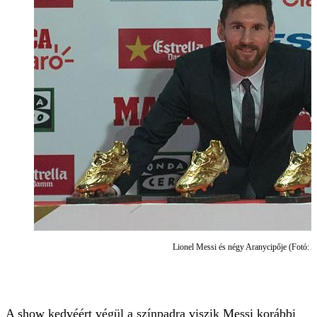
Lionel Messi és négy Aranycipője (Fotó: 
A show kedvéért végül a színpadra viszik Messi korábbi