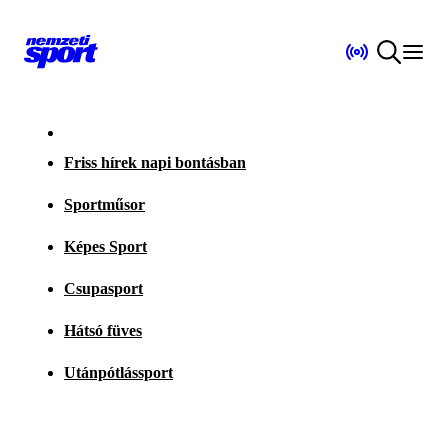
Friss hírek napi bontásban
Sportműsor
Képes Sport
Csupasport
Hátsó füves
Utánpótlássport