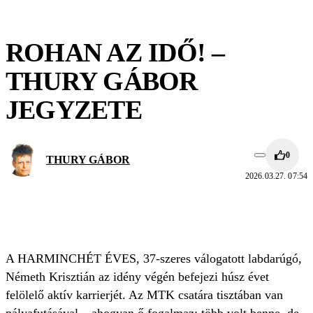
ROHAN AZ IDŐ! –
THURY GÁBOR
JEGYZETE
0
THURY GÁBOR
2026.03.27. 07:54
A HARMINCHÉT ÉVES, 37-szeres válogatott labdarúgó,
Németh Krisztián az idény végén befejezi húsz évet
felölelő aktív karrierjét. Az MTK csatára tisztában van