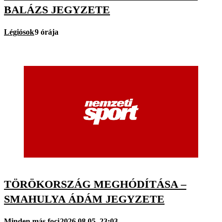
BALÁZS JEGYZETE
Légiósok
9 órája
TÖRÖKORSZÁG MEGHÓDÍTÁSA –
SMAHULYA ÁDÁM JEGYZETE
Minden más foci
2026.08.05. 23:03