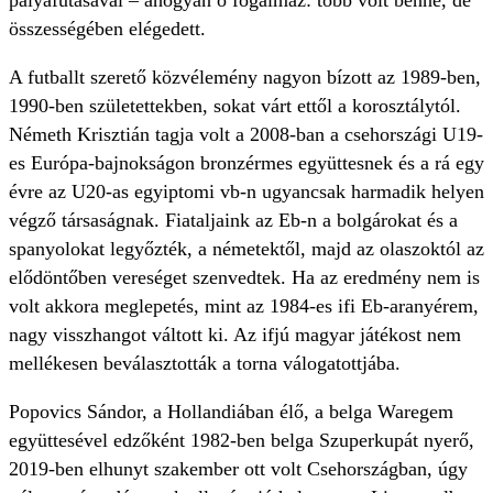
pályafutásával – ahogyan ő fogalmaz: több volt benne, de
összességében elégedett.
A futballt szerető közvélemény nagyon bízott az 1989-ben,
1990-ben születettekben, sokat várt ettől a korosztálytól.
Németh Krisztián tagja volt a 2008-ban a csehországi U19-
es Európa-bajnokságon bronz­érmes együttesnek és a rá egy
évre az U20-as egyiptomi vb-n ugyancsak harmadik helyen
végző társaságnak. Fiataljaink az Eb-n a bolgárokat és a
spanyolokat legyőzték, a németektől, majd az olaszoktól az
elődöntőben vereséget szenvedtek. Ha az eredmény nem is
volt akkora meglepetés, mint az 1984-es ifi Eb-aranyérem,
nagy visszhangot váltott ki. Az ifjú magyar játékost nem
mellékesen beválasztották a torna válogatottjába.
Popovics Sándor, a Hollandiában élő, a belga Waregem
együttesével edzőként 1982-ben belga Szuperkupát nyerő,
2019-ben elhunyt szakember ott volt Csehországban, úgy