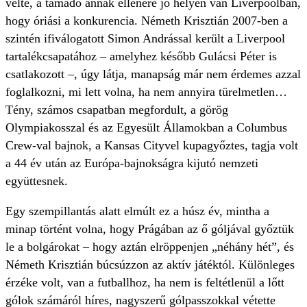
vélte, a támadó annak ellenére jó helyen van Liverpoolban,
hogy óriási a konkurencia. Németh Krisztián 2007-ben a
szintén ifiválogatott Simon Andrással került a Liverpool
tartalékcsapatához – amelyhez később Gulácsi Péter is
csatlakozott –, úgy látja, manapság már nem érdemes azzal
foglalkozni, mi lett volna, ha nem annyira türelmetlen…
Tény, számos csapatban megfordult, a görög
Olympiakosszal és az Egyesült Államokban a Columbus
Crew-val bajnok, a Kansas Cityvel kupagyőztes, tagja volt
a 44 év után az Európa-bajnokságra kijutó nemzeti
együttesnek.
Egy szempillantás alatt elmúlt ez a húsz év, mintha a
minap történt volna, hogy Prágában az ő góljával győztük
le a bolgárokat – hogy aztán elröppenjen „néhány hét”, és
Németh Krisztián búcsúzzon az aktív játéktól. Különleges
érzéke volt, van a futballhoz, ha nem is feltétlenül a lőtt
gólok számáról híres, nagyszerű gólpasszokkal vétette