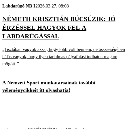
Labdarúgó NB I
2026.03.27. 08:08
NÉMETH KRISZTIÁN BÚCSÚZIK: JÓ
ÉRZÉSSEL HAGYOK FEL A
LABDARÚGÁSSAL
„Tisztában vagyok azzal, hogy több volt bennem, de összességében
hálás vagyok, hogy ilyen tartalmas pályafutást tudhatok magam
mögött. ”
A Nemzeti Sport munkatársainak további
véleménycikkeit itt olvashatja!