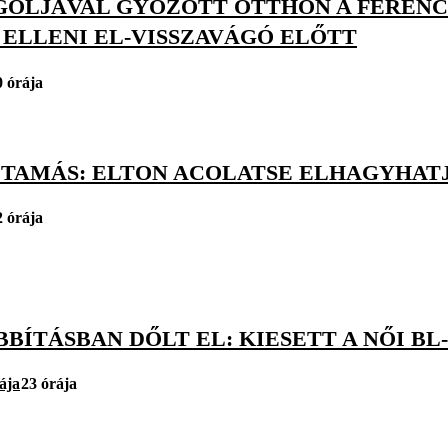
GÓLJÁVAL GYŐZÖTT OTTHON A FERENC
 ELLENI EL-VISSZAVÁGÓ ELŐTT
0 órája
 TAMÁS: ELTON ACOLATSE ELHAGYHAT
2 órája
BÍTÁSBAN DŐLT EL: KIESETT A NŐI B
ája
23 órája