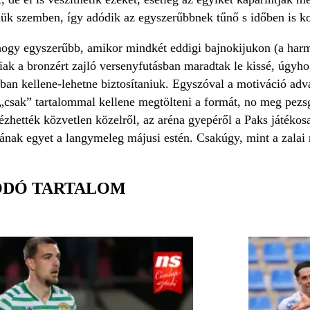
lük szemben, így adódik az egyszerűbbnek tűnő s időben is k
 hogy egyszerűbb, amikor mindkét eddigi bajnokijukon (a harm
iak a bronzért zajló versenyfutásban maradtak le kissé, úgyh
pában kellene-lehetne biztosítaniuk. Egyszóval a motiváció adv
„csak” tartalommal kellene megtölteni a formát, no meg pezsgő
ézhették közvetlen közelről, az aréna gyepéről a Paks játéko
nának egyet a langymeleg májusi estén. Csakúgy, mint a zalai 
ÓDÓ TARTALOM