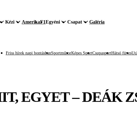
Kézi
Amerika
F1
Egyéni
Csapat
Galéria
Friss hírek napi bontásban
Sportműsor
Képes Sport
Csupasport
Hátsó füves
Utá
IT, EGYET – DEÁK 