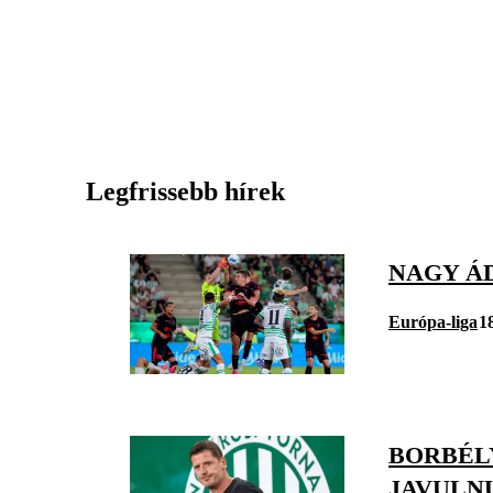
Legfrissebb hírek
NAGY Á
Európa-liga
1
BORBÉL
JAVULN