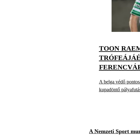
TOON RAEM
TRÓFEÁJÁÉ
FERENCVÁ
A belga védő pontos
kupadöntő pályafutá
A Nemzeti Sport munk