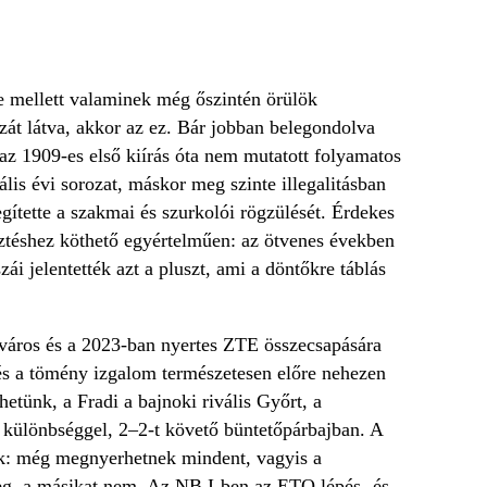
e mellett valaminek még őszintén örülök
zát látva, akkor az ez. Bár jobban belegondolva
z 1909-es első kiírás óta nem mutatott folyamatos
ális évi sorozat, máskor meg szinte illegalitásban
gítette a szakmai és szurkolói rögzülését. Érdekes
sztéshez köthető egyértelműen: az ötvenes években
i jelentették azt a pluszt, ami a döntőkre táblás
cváros és a 2023-ban nyertes ZTE összecsapására
és a tömény izgalom természetesen előre nehezen
etünk, a Fradi a bajnoki rivális Győrt, a
 különbséggel, 2–2-t követő büntetőpárbajban. A
ak: még megnyerhetnek mindent, vagyis a
 meg, a másikat nem. Az NB I-ben az ETO lépés- és