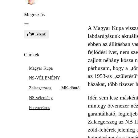
Megosztás
A Magyar Kupa visszak
0
Tetszik
labdarúgásunk aktuális
ebben az állításban v
fejlődési ívet, nem sz
Címkék
zajlott néhány kósza n
párhuzam, hogy a „töm
Magyar Kupa
az 1953-as „születésű”
NS-VÉLEMÉNY
házakat, több tízezer 
Zalaegerszeg
MK-döntő
Idén sem lesz másként
NS-vélemény
mintegy ötvenezer néz
Ferencváros
garantálható, legfelje
Zalaegerszeg az NB II
zöld-fehérek jelenleg
bajnokságot és a kupát