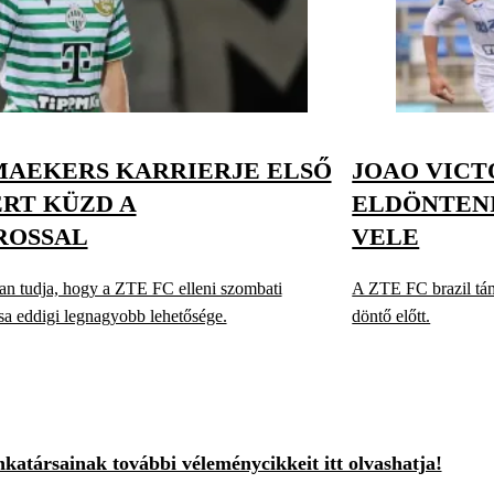
AEKERS KARRIERJE ELSŐ
JOAO VICT
RT KÜZD A
ELDÖNTENI
ROSSAL
VELE
an tudja, hogy a ZTE FC elleni szombati
A ZTE FC brazil tá
sa eddigi legnagyobb lehetősége.
döntő előtt.
atársainak további véleménycikkeit itt olvashatja!