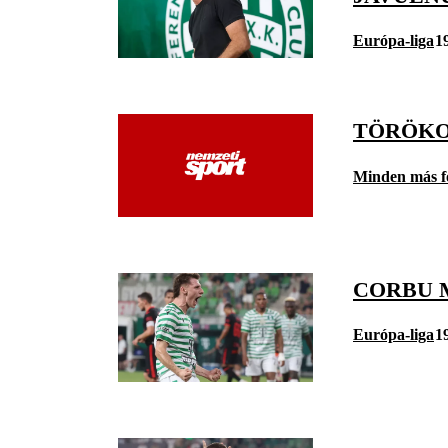
Európa-liga
1
TÖRÖKO
Minden más f
CORBU 
Európa-liga
1