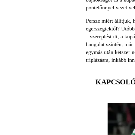
pontelőnnyel vezet ve
Persze miért állítjuk,
egerszegiektől? Utóbb
– szereplést itt, a ku
hangulat szintén, már 
egymás után kétszer n
triplázásra, inkább in
KAPCSOL