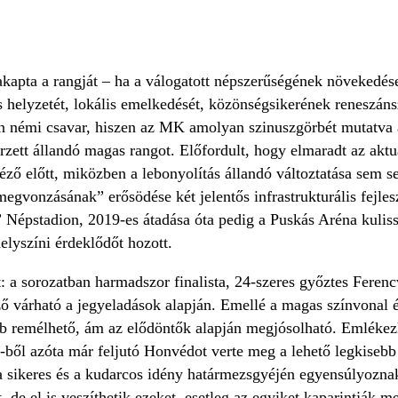
apta a rangját – ha a válogatott népszerűségének növekedés
 helyzetét, lokális emelkedését, közönségsikerének reneszáns
an némi csavar, hiszen az MK amolyan szinuszgörbét mutatva a
erzett állandó magas rangot. Előfordult, hogy elmaradt az aktu
éző előtt, miközben a lebonyolítás állandó változtatása sem se
egvonzásának” erősödése két jelentős infrastrukturális fejle
 Népstadion, 2019-es átadása óta pedig a Puskás Aréna kulisszá
helyszíni érdeklődőt hozott.
: a sorozatban harmadszor finalista, 24-szeres győztes Feren
ő várható a jegyeladások alapján. Emellé a magas színvonal 
bb remélhető, ám az elődöntők alapján megjósolható. Emlékezh
-ből azóta már feljutó Honvédot verte meg a lehető legkisebb
 a sikeres és a kudarcos idény határmezsgyéjén egyensúlyozn
, de el is veszíthetik ezeket, esetleg az egyiket kaparintják