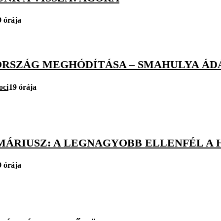
9 órája
RSZÁG MEGHÓDÍTÁSA – SMAHULYA ÁD
oci
19 órája
MÁRIUSZ: A LEGNAGYOBB ELLENFÉL A 
9 órája