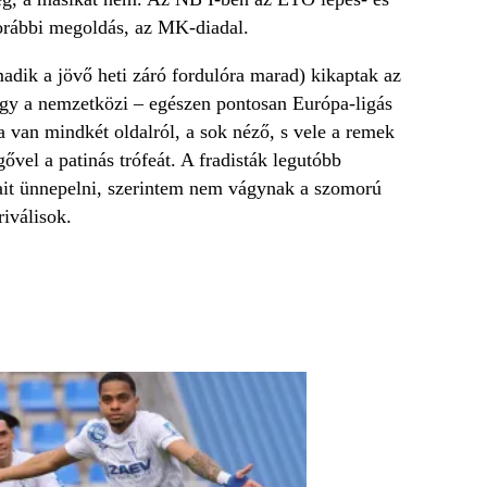
orábbi megoldás, az MK-diadal.
adik a jövő heti záró fordulóra marad) kikaptak az
ogy a nemzetközi – egészen pontosan Európa-ligás
a van mindkét oldalról, a sok néző, s vele a remek
vel a patinás trófeát. A fradisták legutóbb
sait ünnepelni, szerintem nem vágynak a szomorú
riválisok.