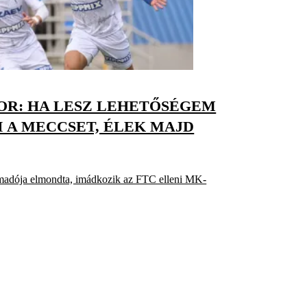
OR: HA LESZ LEHETŐSÉGEM
 A MECCSET, ÉLEK MAJD
madója elmondta, imádkozik az FTC elleni MK-