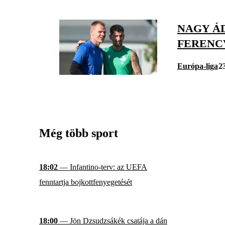
NAGY Á
FERENC
Európa-liga
2
Még több sport
18:02
— Infantino-terv: az UEFA
fenntartja bojkottfenyegetését
18:00
— Jön Dzsudzsákék csatája a dán