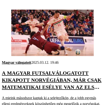
Magyar válogatott
2025.03.12. 19:46
A MAGYAR FUTSALVÁLOGATOTT
KIKAPOTT NORVÉGIÁBAN, MÁR CSAK
MATEMATIKAI ESÉLYE VAN AZ ELSŐ
HELYRE
A mieink másodszor kaptak ki a selejtezőkön, de a jobb egymás
elleni eredményeknek köszönhetően még megelőzik a norvégokat.