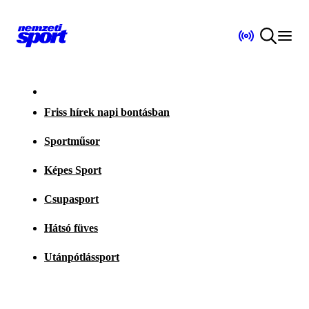
Friss hírek napi bontásban
Sportműsor
Képes Sport
Csupasport
Hátsó füves
Utánpótlássport