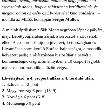
küzdünk tovább, áprilisban minimum négy pontot kell
szereznünk ahhoz, hogy a rájátszásba kerülhessünk, és
megmaradjon az esély az Eb-részvétel kiharcolására”
–
mondta az MLSZ honlapján
Sergio Mullor.
A mieink áprilisban előbb Montenegróban lépnek pályára,
majd Berettyóújfaluban zárják a sorozatot a szlovénok
ellen. A csoportelső kijut a jövő évi, Lettországban és
Litvániában sorra kerülő Európa-bajnokságra, a második
helyezett pedig a rájátszásban biztosíthatja helyét a
kontinensbajnokságra, amennyiben a 10 csoport legjobb
nyolc csoportmásodikja között végez.
Eb-selejtező, a 4. csoport állása a 4. forduló után:
1. Szlovénia 12 pont
2. Magyarország 6 pont (15–9)
3. Norvégia 6 pont (6–8)
4. Montenegró 0 pont