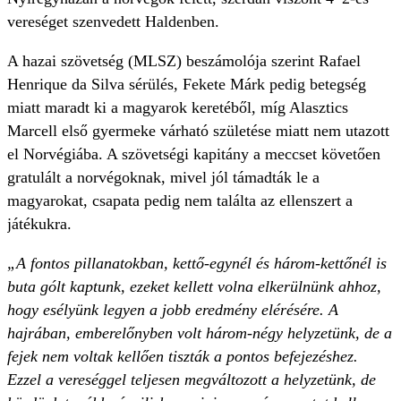
vereséget szenvedett Haldenben.
A hazai szövetség (MLSZ) beszámolója szerint Rafael
Henrique da Silva sérülés, Fekete Márk pedig betegség
miatt maradt ki a magyarok keretéből, míg Alasztics
Marcell első gyermeke várható születése miatt nem utazott
el Norvégiába. A szövetségi kapitány a meccset követően
gratulált a norvégoknak, mivel jól támadták le a
magyarokat, csapata pedig nem találta az ellenszert a
játékukra.
„A fontos pillanatokban, kettő-egynél és három-kettőnél is
buta gólt kaptunk, ezeket kellett volna elkerülnünk ahhoz,
hogy esélyünk legyen a jobb eredmény elérésére. A
hajrában, emberelőnyben volt három-négy helyzetünk, de a
fejek nem voltak kellően tiszták a pontos befejezéshez.
Ezzel a vereséggel teljesen megváltozott a helyzetünk, de