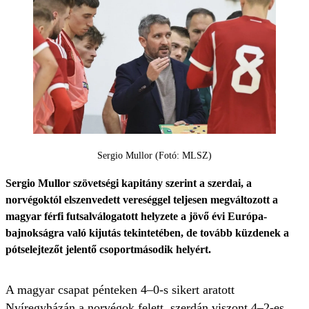
Sergio Mullor (Fotó: MLSZ)
Sergio Mullor szövetségi kapitány szerint a szerdai, a
norvégoktól elszenvedett vereséggel teljesen megváltozott a
magyar férfi futsalválogatott helyzete a jövő évi Európa-
bajnokságra való kijutás tekintetében, de tovább küzdenek a
pótselejtezőt jelentő csoportmásodik helyért.
A magyar csapat pénteken 4–0-s sikert aratott
Nyíregyházán a norvégok felett, szerdán viszont 4–2-es