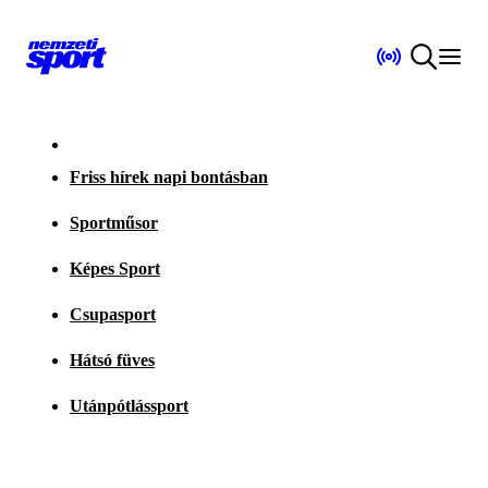
Friss hírek napi bontásban
Sportműsor
Képes Sport
Csupasport
Hátsó füves
Utánpótlássport