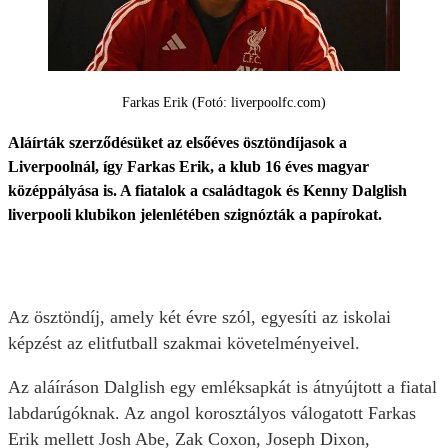
Farkas Erik (Fotó: liverpoolfc.com)
Aláírták szerződésüket az elsőéves ösztöndíjasok a
Liverpoolnál, így Farkas Erik, a klub 16 éves magyar
középpályása is. A fiatalok a családtagok és Kenny Dalglish
liverpooli klubikon jelenlétében szignózták a papírokat.
Az ösztöndíj, amely két évre szól, egyesíti az iskolai
képzést az elitfutball szakmai követelményeivel.
Az aláíráson Dalglish egy emléksapkát is átnyújtott a fiatal
labdarúgóknak. Az angol korosztályos válogatott Farkas
Erik mellett Josh Abe, Zak Coxon, Joseph Dixon,