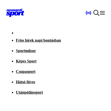
Friss hírek napi bontásban
Sportműsor
Képes Sport
Csupasport
Hátsó füves
Utánpótlássport