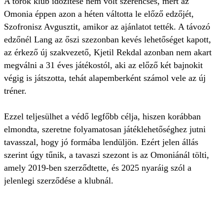
A török klub időzítése nem volt szerencsés, mert az
Omonia éppen azon a héten váltotta le előző edzőjét,
Szofronisz Avgusztit, amikor az ajánlatot tették. A távozó
edzőnél Lang az őszi szezonban kevés lehetőséget kapott,
az érkező új szakvezető, Kjetil Rekdal azonban nem akart
megválni a 31 éves játékostól, aki az előző két bajnokit
végig is játszotta, tehát alapemberként számol vele az új
tréner.
Ezzel teljesülhet a védő legfőbb célja, hiszen korábban
elmondta, szeretne folyamatosan játéklehetőséghez jutni
tavasszal, hogy jó formába lendüljön. Ezért jelen állás
szerint úgy tűnik, a tavaszi szezont is az Omoniánál tölti,
amely 2019-ben szerződtette, és 2025 nyaráig szól a
jelenlegi szerződése a klubnál.