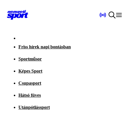
Friss hírek napi bontásban
Sportműsor
Képes Sport
Csupasport
Hátsó füves
Utánpótlássport