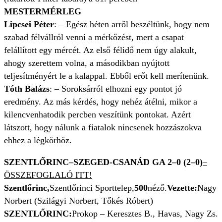
MESTERMÉRLEG
Lipcsei Péter
: – Egész héten arről beszéltünk, hogy nem
szabad félvállról venni a mérkőzést, mert a csapat
felállított egy mércét. Az első félidő nem úgy alakult,
ahogy szerettem volna, a másodikban nyújtott
teljesítményért le a kalappal. Ebből erőt kell merítenünk.
Tóth Balázs
: – Soroksárról elhozni egy pontot jó
eredmény. Az más kérdés, hogy nehéz átélni, mikor a
kilencvenhatodik percben veszítünk pontokat. Azért
látszott, hogy nálunk a fiatalok nincsenek hozzászokva
ehhez a légkörhöz.
SZENTLŐRINC–SZEGED-CSANÁD GA 2–0 (2–0)
–
ÖSSZEFOGLALÓ ITT!
Szentlőrinc,
Szentlőrinci Sporttelep,
500
néző.
Vezette:
Nagy
Norbert (Szilágyi Norbert, Tőkés Róbert)
SZENTLŐRINC:
Prokop – Keresztes B., Havas, Nagy Zs.