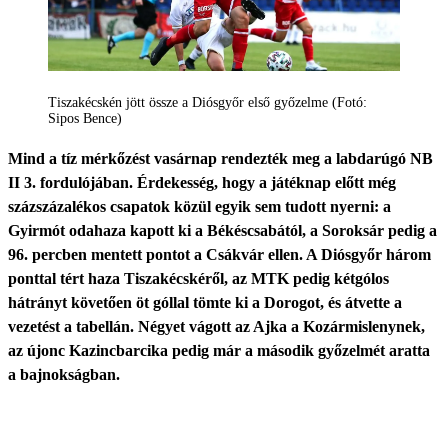
Tiszakécskén jött össze a Diósgyőr első győzelme (Fotó:
Sipos Bence)
Mind a tíz mérkőzést vasárnap rendezték meg a labdarúgó NB
II 3. fordulójában. Érdekesség, hogy a játéknap előtt még
százszázalékos csapatok közül egyik sem tudott nyerni: a
Gyirmót odahaza kapott ki a Békéscsabától, a Soroksár pedig a
96. percben mentett pontot a Csákvár ellen. A Diósgyőr három
ponttal tért haza Tiszakécskéről, az MTK pedig kétgólos
hátrányt követően öt góllal tömte ki a Dorogot, és átvette a
vezetést a tabellán. Négyet vágott az Ajka a Kozármislenynek,
az újonc Kazincbarcika pedig már a második győzelmét aratta
a bajnokságban.