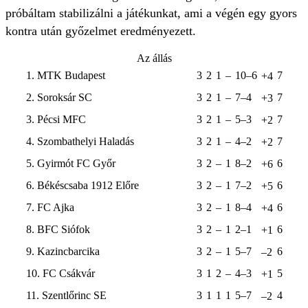
próbáltam stabilizálni a játékunkat, ami a végén egy gyors
kontra után győzelmet eredményezett.
Az állás
1. MTK Budapest
3
2
1
–
10–6
7
+4
2. Soroksár SC
3
2
1
–
7–4
7
+3
3. Pécsi MFC
3
2
1
–
5–3
7
+2
4. Szombathelyi Haladás
3
2
1
–
4–2
7
+2
5. Gyirmót FC Győr
3
2
–
1
8–2
6
+6
6. Békéscsaba 1912 Előre
3
2
–
1
7–2
6
+5
7. FC Ajka
3
2
–
1
8–4
6
+4
8. BFC Siófok
3
2
–
1
2–1
6
+1
9. Kazincbarcika
3
2
–
1
5–7
6
–2
10. FC Csákvár
3
1
2
–
4–3
5
+1
11. Szentlőrinc SE
3
1
1
1
5–7
4
–2