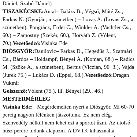
Dániel, Szabó Dániel)
TISZAKÉCSKE:
Antal– Balázs B., Végső, Máté Zs.,
Farkas N. (Gyurján, a szünetben) – Lovas A. (Lovas Zs., a
szünetben), Pongrácz, Erdei C., Winkler A. (Vachtler Cs.,
60.) – Zamostny (Szekér, 60.), Horváth Z. (Vólent,
70.).
Vezetőedző:
Visinka Ede
DIÓSGYŐR:
Danilovic– Farkas D., Hegedűs J., Szatmári
Cs., Bárdos – Holdampf, Bényei Á. (Koman, 68.) – Radics
M. (Szőke A., a szünetben), Bertus (Viczián, 90+3.), Vajda
(Jurek 75.) – Lukács D. (Eppel, 68.).
Vezetőedző:
Dragan
Vukmir
Gólszerző:
Vólent (75.), ill. Bényei (29., 46.)
MESTERMÉRLEG
Visinka Ede:
– Megérdemelten nyert a Diósgyőr. Mi 60-70
percig nagyon félénken játszottunk. Ez nem elég.
Szenvedély nélkül nem lehet ezt a sportot űzni. Az utolsó
húsz percre tudunk alapozni. A DVTK kihasználta