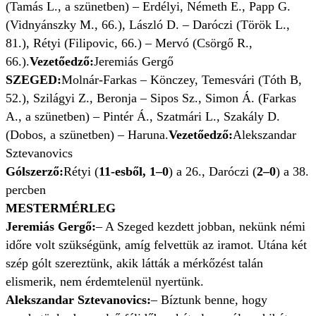
(Tamás L., a szünetben) – Erdélyi, Németh E., Papp G.
(Vidnyánszky M., 66.), László D. – Daróczi (Török L.,
81.), Rétyi (Filipovic, 66.) – Mervó (Csörgő R.,
66.).
Vezetőedző:
Jeremiás Gergő
SZEGED:
Molnár-Farkas – Könczey, Temesvári (Tóth B,
52.), Szilágyi Z., Beronja – Sipos Sz., Simon Á. (Farkas
A., a szünetben) – Pintér Á., Szatmári L., Szakály D.
(Dobos, a szünetben) – Haruna.
Vezetőedző:
Alekszandar
Sztevanovics
Gólszerző:
Rétyi (
11-esből, 1–0
) a 26., Daróczi (
2–0
) a 38.
percben
MESTERMÉRLEG
Jeremiás Gergő:
– A Szeged kezdett jobban, nekünk némi
időre volt szükségünk, amíg felvettük az iramot. Utána két
szép gólt szereztünk, akik látták a mérkőzést talán
elismerik, nem érdemtelenül nyertünk.
Alekszandar Sztevanovics:
– Bíztunk benne, hogy