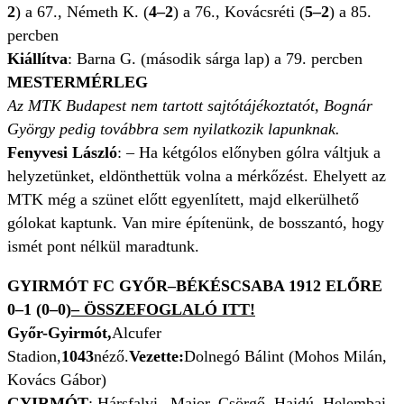
2
) a 67., Németh K. (
4–2
) a 76., Kovácsréti (
5–2
) a 85.
percben
Kiállítva
: Barna G. (második sárga lap) a 79. percben
MESTERMÉRLEG
Az MTK Budapest nem tartott sajtótájékoztatót, Bognár
György pedig továbbra sem nyilatkozik lapunknak.
Fenyvesi László
: – Ha kétgólos előnyben gólra váltjuk a
helyzetünket, eldönthettük volna a mérkőzést. Ehelyett az
MTK még a szünet előtt egyenlített, majd elkerülhető
gólokat kaptunk. Van mire építenünk, de bosszantó, hogy
ismét pont nélkül maradtunk.
GYIRMÓT FC GYŐR–BÉKÉSCSABA 1912 ELŐRE
0
–
1 (
0
–
0)
– ÖSSZEFOGLALÓ ITT!
Győr-Gyirmót,
Alcufer
Stadion,
1043
néző.
Vezette:
Dolnegó Bálint (Mohos Milán,
Kovács Gábor)
GYIRMÓT
: Hársfalvi– Major, Csörgő, Hajdú, Helembai