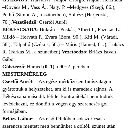
–Kovács M., Vass Á., Nagy P. –Medgyes (Szegi, 86.),
Pethő (Simon A., a szünetben), Soltész (Herjeczki,
70.).
Vezetőedző
: Csertői Aurél
BÉKÉSCSABA
: Bukrán – Puskás, Albert I., Fazekas L.,
Mikló – Horváth P., Zvara (Bora, 90.), Kitl M. (Váradi,
58.), Talpalló (Czékus, 58.) – Máris (Hamed, 81.), Lukács
R. (Farkas M., a szünetben).
Vezetőedző
: Brlázs István
Gábor
Gólszerző
: Hamed (
0–1
) a 90+2. percben
MESTERMÉRLEG
Csertői Aurél
: – Az egész mérkőzésen futószalagon
gyártottuk a helyzeteket, ám ki is maradtak sajnos. A
Békéscsaba második félidei kontrajátékát nem tudtuk
levédekezni, ez döntött a végén egy szerencsés gól
formájában.
Brlázs Gábor
: – Az első félidőben sokszor csak a
szerencse mentett meg bennünket a góltól, szünet után