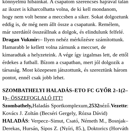
könnyelmű hibáinkat. A csapatom szerencsés hajrával talán
az ikszet is kiharcolhatta volna, de ki kell mondanom,
hogy nem volt benne a meccsben a siker. Sokat dolgoztunk
eddig is, de még nem állt össze a csapatunk. Remélem,
már szerdától összeállnak a dolgok, és elindulunk felfelé.
Dragan Vukmir:
– Ilyen nehéz mérkőzésre számítottunk.
Hamarabb le kellett volna zárnunk a meccset, de
kimaradtak a helyzeteink. A vége így izgalmas lett, de ettől
érdekes a futball. Bízom a csapatban, mert jól dolgozik a
társaság. Most közepesen játszottunk, és szereztünk három
pontot, ennél csak jobb lehet.
SZOMBATHELYI HALADÁS–ETO FC GYŐR 2
–1
(2
–
1)
– ÖSSZEFOGLALÓ ITT!
Szombathely,
Haladás Sportkomplexum,
2532
néző.
Vezette
:
Kovács J. Zoltán (Becséri Gergely, Rózsa Dávid)
HALADÁS
: Verpecz–Simut, Csató, Németh M., Bosnjak–
Derekas, Hursán, Sipos Z. (Nyíri, 85.), Doktorics (Horváth