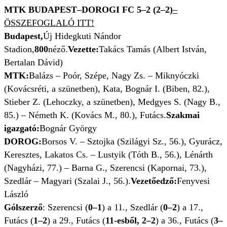
MTK BUDAPEST–DOROGI FC 5–2 (
2–2)
–
ÖSSZEFOGLALÓ ITT!
Budapest,
Új Hidegkuti Nándor
Stadion,
800
néző.
Vezette:
Takács Tamás (Albert István,
Bertalan Dávid)
MTK:
Balázs – Poór, Szépe, Nagy Zs. – Miknyóczki
(Kovácsréti, a szünetben), Kata, Bognár I. (Biben, 82.),
Stieber Z. (Lehoczky, a szünetben), Medgyes S. (Nagy B.,
85.) – Németh K. (Kovács M., 80.), Futács.
Szakmai
igazgató:
Bognár György
DOROG:
Borsos V. – Sztojka (Szilágyi Sz., 56.), Gyurácz,
Keresztes, Lakatos Cs. – Lustyik (Tóth B., 56.), Lénárth
(Nagyházi, 77.) – Barna G., Szerencsi (Kapornai, 73.),
Szedlár – Magyari (Szalai J., 56.).
Vezetőedző:
Fenyvesi
László
Gólszerző
: Szerencsi (
0–1
) a 11., Szedlár (
0–2
) a 17.,
Futács (
1–2
) a 29., Futács (
11-esből, 2–2
) a 36., Futács (
3–