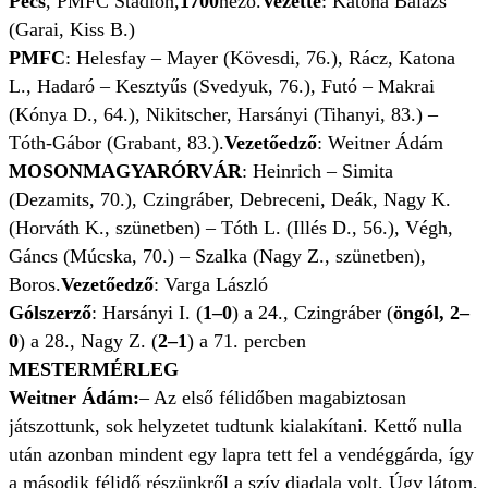
Pécs
, PMFC Stadion,
1700
néző.
Vezette
: Katona Balázs
(Garai, Kiss B.)
PMFC
: Helesfay – Mayer (Kövesdi, 76.), Rácz, Katona
L., Hadaró – Kesztyűs (Svedyuk, 76.), Futó – Makrai
(Kónya D., 64.), Nikitscher, Harsányi (Tihanyi, 83.) –
Tóth-Gábor (Grabant, 83.).
Vezetőedző
: Weitner Ádám
MOSONMAGYARÓRVÁR
: Heinrich – Simita
(Dezamits, 70.), Czingráber, Debreceni, Deák, Nagy K.
(Horváth K., szünetben) – Tóth L. (Illés D., 56.), Végh,
Gáncs (Múcska, 70.) – Szalka (Nagy Z., szünetben),
Boros.
Vezetőedző
: Varga László
Gólszerző
: Harsányi I. (
1–0
) a 24., Czingráber (
öngól, 2–
0
) a 28., Nagy Z. (
2–1
) a 71. percben
MESTERMÉRLEG
Weitner Ádám:
– Az első félidőben magabiztosan
játszottunk, sok helyzetet tudtunk kialakítani. Kettő nulla
után azonban mindent egy lapra tett fel a vendéggárda, így
a második félidő részünkről a szív diadala volt. Úgy látom,