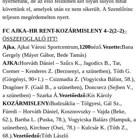
nyerhetünk, de az első félidőben két olyan súlyos hibát
követtünk el, amelyek után ez nem sikerült. A Szentlőrinc
teljesen megérdemelten nyert.
FC AJKA–HR RENT-KOZÁRMISLENY 4–2(2–2)
–
ÖSSZEFOGLALÓ ITT!
Ajka
, Ajkai Városi Sportcentrum,
1200
néző.
Vezette:
Bana
Gergely (Máyer Gábor, Bede Tamás)
AJKA:
Horváth Dániel – Szűcs K., Jagodics B., Tar,
Csemer – Kenderes Z. (Berzsenyi, a szünetben), Tóth G.
(Görgényi, 90+1.) – Csizmadia Z. (Vogyicska Bálint, 58.),
Dragóner F. (Gaál B., a szünetben), Doncsecz (Sejben V.,
a szünetben) – Szarka Á.
Vezetőedző:
Kis Károly
KOZÁRMISLENY:
Budzsáklia – Tölgyesi, Gál Sz.,
Füredi – Horváth Dániel, Kosznovszky – Vajda (Beke,
62.), Bartha L. (Puska, 78.), Vogyicska Balázs (Hampuk, a
szünetben), Kirchner (Osei, 78.) – Kulcsár K. (Tóth Z.,
68.).
Vezetőedző:
Tóth László