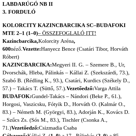
LABDARÚGÓ NB II
3. FORDULÓ
KOLORCITY KAZINCBARCIKA SC–BUDAFOKI
MTE 2–1 (1–0)
– ÖSSZEFOGLALÓ ITT!
Kazincbarcika,
Kolorcity Aréna
,
600
néző.
Vezette:
Hanyecz Bence (Csatári Tibor, Horváth
Róbert)
KAZINCBARCIKA:
Megyeri II. G. – Szemere B., Ur,
Dvorschák, Hleba, Pálinkás – Kállai Z. (Szekszárdi, 73.),
Szabó B. (Rédling K., 93.), Csatári, Kurdics (Székely D.,
57.) – Takács T. (Süttő, 57.).
Vezetőedző:
Varga Attila
BUDAFOK:
Gundel-Takács – Nándori (Beke P., 61.),
Horgosi, Vaszicsku, Fótyik D., Horváth O. (Kalmár O.,
83.) – Németh M. (Györgyi, 83.), Adorján K., Kovács D.
– Szűcs Zs. (Sós M., 83.), Tischler (Csonka A.,
71.)
Vezetőedző:
Csizmadia Csaba
Gólszerző:
Kállai Z. (
1–0
) a 17., Pálinkás (
2–0
) a 85.,