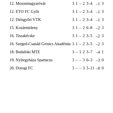
12. Mosonmagyaróvár
3
1
–
2
3–4
3
–1
12. ETO FC Győr
3
1
–
2
3–4
3
–1
12. Diósgyőri VTK
3
1
–
2
3–4
3
–1
15. Kozármisleny
3
1
–
2
6–8
3
–2
16. Tiszakécske
3
1
–
2
3–5
3
–2
16. Szeged-Csanád Grosics Akadémia
3
1
–
2
3–5
3
–2
18. Budafoki MTE
3
–
1
2
3–7
1
–4
19. Nyíregyháza Spartacus
3
–
–
3
0–3
0
–3
20. Dorogi FC
3
–
–
3
3–11
0
–8