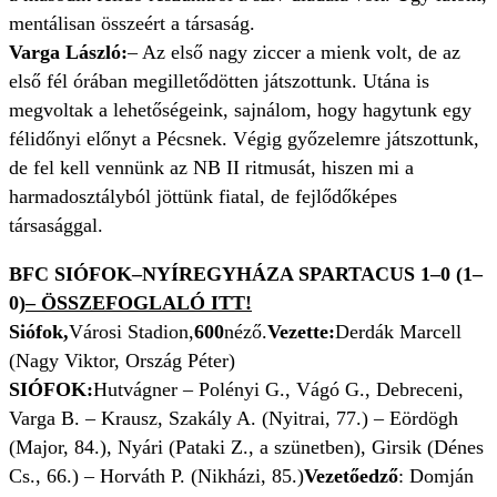
mentálisan összeért a társaság.
Varga László:
– Az első nagy ziccer a mienk volt, de az
első fél órában megilletődötten játszottunk. Utána is
megvoltak a lehetőségeink, sajnálom, hogy hagytunk egy
félidőnyi előnyt a Pécsnek. Végig győzelemre játszottunk,
de fel kell vennünk az NB II ritmusát, hiszen mi a
harmadosztályból jöttünk fiatal, de fejlődőképes
társasággal.
BFC SIÓFOK–NYÍREGYHÁZA SPARTACUS 1
–0 (1–
0)
– ÖSSZEFOGLALÓ ITT!
Siófok,
Városi Stadion,
600
néző.
Vezette:
Derdák Marcell
(Nagy Viktor, Ország Péter)
SIÓFOK:
Hutvágner – Polényi G., Vágó G., Debreceni,
Varga B. – Krausz, Szakály A. (Nyitrai, 77.) – Eördögh
(Major, 84.), Nyári (Pataki Z., a szünetben), Girsik (Dénes
Cs., 66.) – Horváth P. (Nikházi, 85.)
Vezetőedző
: Domján