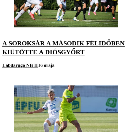
A SOROKSÁR A MÁSODIK FÉLIDŐBEN
KIÜTÖTTE A DIÓSGYŐRT
Labdarúgó NB II
16 órája