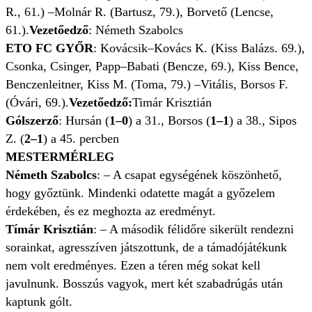
R., 61.) –Molnár R. (Bartusz, 79.), Borvető (Lencse,
61.).
Vezetőedző
: Németh Szabolcs
ETO FC GYŐR
: Kovácsik–Kovács K. (Kiss Balázs. 69.),
Csonka, Csinger, Papp–Babati (Bencze, 69.), Kiss Bence,
Benczenleitner, Kiss M. (Toma, 79.) –Vitális, Borsos F.
(Óvári, 69.).
Vezetőedző:
Timár Krisztián
Gólszerző
: Hursán (
1–0
) a 31., Borsos (
1–1
) a 38., Sipos
Z. (
2–1
) a 45. percben
MESTERMÉRLEG
Németh Szabolcs
: – A csapat egységének köszönhető,
hogy győztünk. Mindenki odatette magát a győzelem
érdekében, és ez meghozta az eredményt.
Tímár Krisztián
: – A második félidőre sikerült rendezni
sorainkat, agresszíven játszottunk, de a támadójátékunk
nem volt eredményes. Ezen a téren még sokat kell
javulnunk. Bosszús vagyok, mert két szabadrúgás után
kaptunk gólt.