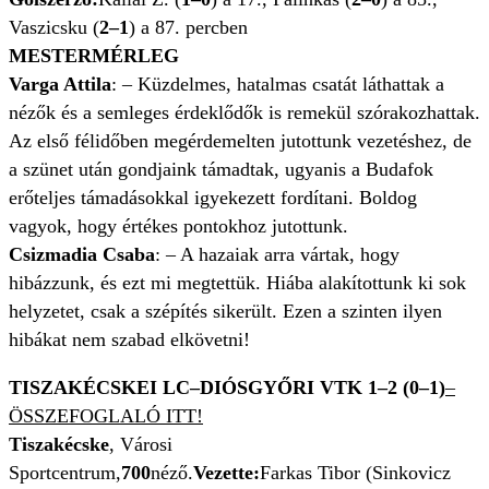
Vaszicsku (
2–1
) a 87. percben
MESTERMÉRLEG
Varga Attila
: – Küzdelmes, hatalmas csatát láthattak a
nézők és a semleges érdeklődők is remekül szórakozhattak.
Az első félidőben megérdemelten jutottunk vezetéshez, de
a szünet után gondjaink támadtak, ugyanis a Budafok
erőteljes támadásokkal igyekezett fordítani. Boldog
vagyok, hogy értékes pontokhoz jutottunk.
Csizmadia Csaba
: – A hazaiak arra vártak, hogy
hibázzunk, és ezt mi megtettük. Hiába alakítottunk ki sok
helyzetet, csak a szépítés sikerült. Ezen a szinten ilyen
hibákat nem szabad elkövetni!
TISZAKÉCSKEI LC–DIÓSGYŐRI VTK 1
–2 (0
–1)
–
ÖSSZEFOGLALÓ ITT!
Tiszakécske
, Városi
Sportcentrum,
700
néző.
Vezette:
Farkas Tibor (Sinkovicz