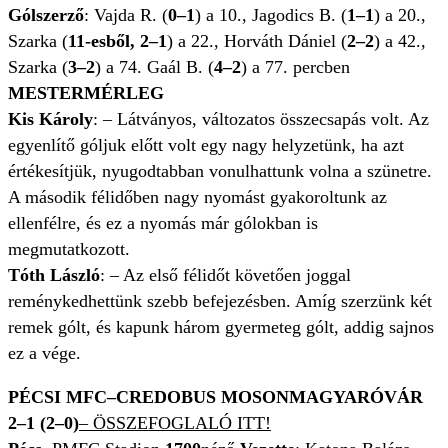
Gólszerző
: Vajda R. (
0–1
) a 10., Jagodics B. (
1–1
) a 20.,
Szarka (
11-esből, 2–1
) a 22., Horváth Dániel (
2–2
) a 42.,
Szarka (
3–2
) a 74. Gaál B. (
4–2
) a 77. percben
MESTERMÉRLEG
Kis Károly
: – Látványos, változatos összecsapás volt. Az
egyenlítő góljuk előtt volt egy nagy helyzetünk, ha azt
értékesítjük, nyugodtabban vonulhattunk volna a szünetre.
A második félidőben nagy nyomást gyakoroltunk az
ellenfélre, és ez a nyomás már gólokban is
megmutatkozott.
Tóth László
: – Az első félidőt követően joggal
reménykedhettünk szebb befejezésben. Amíg szerzünk két
remek gólt, és kapunk három gyermeteg gólt, addig sajnos
ez a vége.
PÉCSI MFC–CREDOBUS MOSONMAGYARÓVÁR
2–1 (2–0)
– ÖSSZEFOGLALÓ ITT!