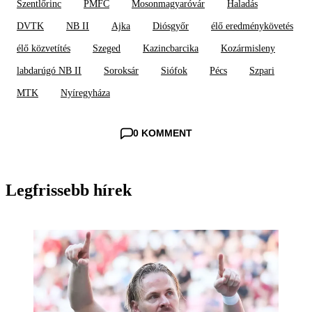
Szentlőrinc
PMFC
Mosonmagyaróvár
Haladás
DVTK
NB II
Ajka
Diósgyőr
élő eredménykövetés
élő közvetítés
Szeged
Kazincbarcika
Kozármisleny
labdarúgó NB II
Soroksár
Siófok
Pécs
Szpari
MTK
Nyíregyháza
0 KOMMENT
Legfrissebb hírek