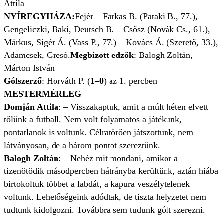
Attila
NYÍREGYHÁZA:
Fejér – Farkas B. (Pataki B., 77.),
Gengeliczki, Baki, Deutsch B. – Csősz (Novák Cs., 61.),
Márkus, Sigér Á. (Vass P., 77.) – Kovács Á. (Szerető, 33.),
Adamcsek, Gresó.
Megbízott edzők
: Balogh Zoltán,
Márton István
Gólszerző
: Horváth P. (
1–0
) az 1. percben
MESTERMÉRLEG
Domján Attila
: – Visszakaptuk, amit a múlt héten elvett
tőlünk a futball. Nem volt folyamatos a játékunk,
pontatlanok is voltunk. Célratörően játszottunk, nem
látványosan, de a három pontot szereztünk.
Balogh Zoltán
: – Nehéz mit mondani, amikor a
tizenötödik másodpercben hátrányba kerültünk, aztán hiába
birtokoltuk többet a labdát, a kapura veszélytelenek
voltunk. Lehetőségeink adódtak, de tiszta helyzetet nem
tudtunk kidolgozni. Továbbra sem tudunk gólt szerezni.