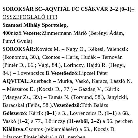
SOROKSÁR SC–AQVITAL FC CSÁKVÁR 2–2 (0–1)
–
ÖSSZEFOGLALÓ ITT!
Szamosi Mihály Sporttelep,
400
néző.
Vezette:
Zimmermann Márió (Berényi Ádám,
Punyi Gyula)
SOROKSÁR:
Kovács M. – Nagy O., Kékesi, Valencsik
(Ikonomou, 30.), Csontos – Haris, Hudák – Ternován
(Pintér D., 66.; Vági, 84.), Lőrinczy, Hajdú R. (Hegyi,
84.) – Lovrencsics B.
Vezetőedző:
Lipcsei Péter
AQVITAL:
Auerbach – Murka, Vaskó, Karacs, László N.
– Mészáros D. (Kocsis D., 77.) – Gazdag V., Kártik
(Magyar Zs., 39.) – Tamás N. (Torvund, 58.), Janyickij,
Baracskai (Fejős, 58.).
Vezetőedző:
Tóth Balázs
Gólszerző
: Kártik (
0–1
) a 3., Lovrencsics B. (
1–1
) a 68.,
Vaskó (
1–2
) a 77., Lőrinczy (
11-esből, 2–2
) a 96. percben
Kiállítva:
Csontos (reklamálásért) a 63., Kocsis D.
(rátartott Pintér lábára) a 81. percben