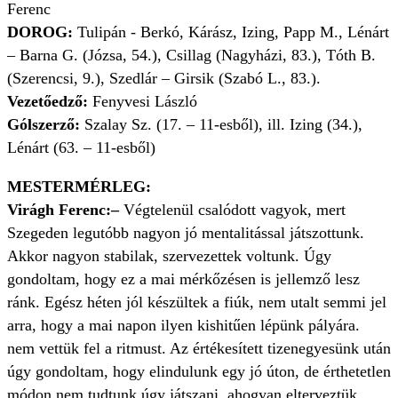
Ferenc
DOROG:
Tulipán - Berkó, Kárász, Izing, Papp M., Lénárt
– Barna G. (Józsa, 54.), Csillag (Nagyházi, 83.), Tóth B.
(Szerencsi, 9.), Szedlár – Girsik (Szabó L., 83.).
Vezetőedző:
Fenyvesi László
Gólszerző:
Szalay Sz. (17. – 11-esből), ill. Izing (34.),
Lénárt (63. – 11-esből)
MESTERMÉRLEG:
Virágh Ferenc:
–
Végtelenül csalódott vagyok, mert
Szegeden legutóbb nagyon jó mentalitással játszottunk.
Akkor nagyon stabilak, szervezettek voltunk. Úgy
gondoltam, hogy ez a mai mérkőzésen is jellemző lesz
ránk. Egész héten jól készültek a fiúk, nem utalt semmi jel
arra, hogy a mai napon ilyen kishitűen lépünk pályára.
nem vettük fel a ritmust. Az értékesített tizenegyesünk után
úgy gondoltam, hogy elindulunk egy jó úton, de érthetetlen
módon nem tudtunk úgy játszani, ahogyan elterveztük,