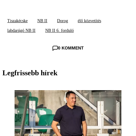
Tiszakécske
NB II
Dorog
élő közvetítés
labdarúgó NB II
NB II 6. forduló
0 KOMMENT
Legfrissebb hírek