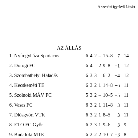
A szerelni igyekvő Lénárt s
AZ ÁLLÁS
1. Nyíregyháza Spartacus
6
4
2
–
15–8
14
+7
2. Dorogi FC
6
4
–
2
9–8
12
+1
3. Szombathelyi Haladás
6
3
3
–
6–2
12
+4
4. Kecskeméti TE
6
3
2
1
14–8
11
+6
5. Szolnoki MÁV FC
5
3
2
–
10–5
11
+5
6. Vasas FC
6
3
2
1
11–8
11
+3
7. Diósgyőri VTK
6
3
2
1
8–5
11
+3
8. ETO FC Győr
6
2
3
1
9–6
9
+3
9. Budafoki MTE
6
2
2
2
10–7
8
+3