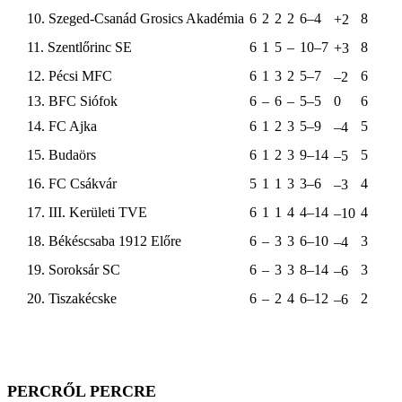
10. Szeged-Csanád Grosics Akadémia
6
2
2
2
6–4
8
+2
11. Szentlőrinc SE
6
1
5
–
10–7
8
+3
12. Pécsi MFC
6
1
3
2
5–7
6
–2
13. BFC Siófok
6
–
6
–
5–5
0
6
14. FC Ajka
6
1
2
3
5–9
5
–4
15. Budaörs
6
1
2
3
9–14
5
–5
16. FC Csákvár
5
1
1
3
3–6
4
–3
17. III. Kerületi TVE
6
1
1
4
4–14
4
–10
18. Békéscsaba 1912 Előre
6
–
3
3
6–10
3
–4
19. Soroksár SC
6
–
3
3
8–14
3
–6
20. Tiszakécske
6
–
2
4
6–12
2
–6
PERCRŐL PERCRE