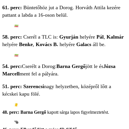
61. perc:
Büntetőhöz jut a Dorog. Horváth Attila kezére
pattant a labda a 16-oson belül.
58. perc:
Cserél a TLC is:
Gyurján
helyére
Pál
,
Kalmár
helyére
Benke
,
Kovács B.
helyére
Galacs
áll be.
54. perc:
Cserélt a Dorog:
Barna Gergő
jött le és
Józsa
Marcell
ment fel a pályára.
51. perc: Szerencsi
nagy helyzetben, középről lőtt a
kécskei kapu fölé.
48. perc: Barna Gergő
kapott sárga lapos figyelmeztetést.