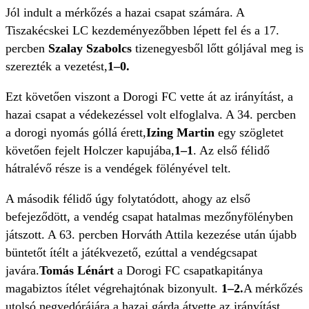
Jól indult a mérkőzés a hazai csapat számára. A
Tiszakécskei LC kezdeményezőbben lépett fel és a 17.
percben
Szalay Szabolcs
tizenegyesből lőtt góljával meg is
szerezték a vezetést,
1–0.
Ezt követően viszont a Dorogi FC vette át az irányítást, a
hazai csapat a védekezéssel volt elfoglalva. A 34. percben
a dorogi nyomás góllá érett,
Izing Martin
egy szögletet
követően fejelt Holczer kapujába,
1–1
. Az első félidő
hátralévő része is a vendégek fölényével telt.
A második félidő úgy folytatódott, ahogy az első
befejeződött, a vendég csapat hatalmas mezőnyfölényben
játszott. A 63. percben Horváth Attila kezezése után újabb
büntetőt ítélt a játékvezető, ezúttal a vendégcsapat
javára.
Tomás Lénárt
a Dorogi FC csapatkapitánya
magabiztos ítélet végrehajtónak bizonyult.
1–2.
A mérkőzés
utolsó negyedórájára a hazai gárda átvette az irányítást,