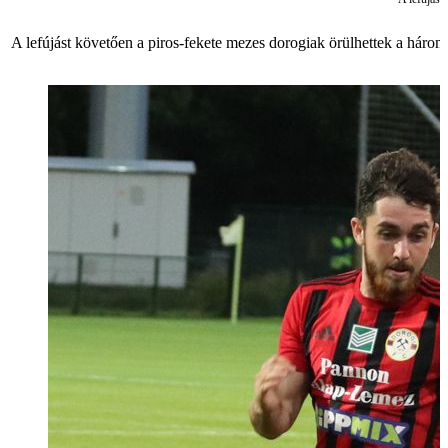
A lefújást követően a piros-fekete mezes dorogiak örülhettek a háro