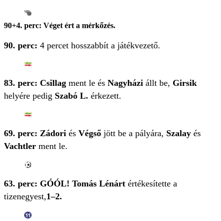
90+4. perc: Véget ért a mérkőzés.
90. perc:
4 percet hosszabbít a játékvezető.
83. perc: Csillag
ment le és
Nagyházi
állt be,
Girsik
helyére pedig
Szabó L.
érkezett.
69. perc: Zádori
és
Végső
jött be a pályára,
Szalay
és
Vachtler
ment le.
63. perc: GÓÓL! Tomás Lénárt
értékesítette a
tizenegyest,
1–2.