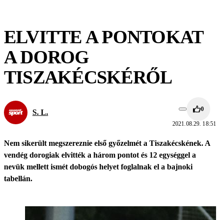
ELVITTE A PONTOKAT
A DOROG
TISZAKÉCSKÉRŐL
0
S. L.
2021.08.29. 18:51
Nem sikerült megszereznie első győzelmét a Tiszakécskének. A
vendég dorogiak elvitték a három pontot és 12 egységgel a
nevük mellett ismét dobogós helyet foglalnak el a bajnoki
tabellán.