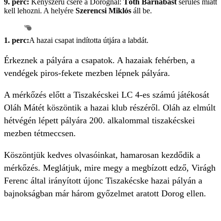
9. perc:
Kényszerű csere a Dorognál:
Tóth Barnabást
sérülés miatt
kell lehozni. A helyére
Szerencsi Miklós
áll be.
1. perc:
A hazai csapat indította útjára a labdát.
Érkeznek a pályára a csapatok. A hazaiak fehérben, a
vendégek piros-fekete mezben lépnek pályára.
A mérkőzés előtt a Tiszakécskei LC 4-es számú játékosát
Oláh Mátét köszöntik a hazai klub részéről. Oláh az elmúlt
hétvégén lépett pályára 200. alkalommal tiszakécskei
mezben tétmeccsen.
Köszöntjük kedves olvasóinkat, hamarosan kezdődik a
mérkőzés. Meglátjuk, mire megy a megbízott edző, Virágh
Ferenc által irányított újonc Tiszakécske hazai pályán a
bajnokságban már három győzelmet aratott Dorog ellen.