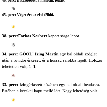
46. perc: Elkezdődött a második félidő.
45. perc: Véget ért az első félidő.
38. perc:
Farkas Norbert
kapott sárga lapot.
34. perc: GÓÓL! Izing Martin
egy bal oldali szöglet
után a rövidre érkezett és a hosszú sarokba fejelt.
Holczer
tehetetlen volt,
1–1
.
33. perc: Izing
érkezett középen egy bal oldali beadásra.
Estében a kécskei kapu mellé lőtt. Nagy lehetőség volt.