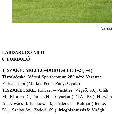
A lefújást
LABDARÚGÓ NB II
6. FORDULÓ
TISZAKÉCSKEI LC–DOROGI FC 1–
2 (1
–
1)
Tiszakécske,
Városi Sportcentrum,
280
néző.
Vezette:
Farkas Tibor (Márkus Péter, Punyi Gyula)
TISZAKÉCSKE:
Holczer – Vachtler (Végső, 69.), Oláh
M., Kiprich D., Farkas N. – Gyurján (Pál A., 58.), Horváth
A., Kovács B. (Galacs, 58.), Erdei C. – Kalmár (Benke,
58.), Szalay Sz. (Zádori, 69.).
Megbízott edző:
Virágh