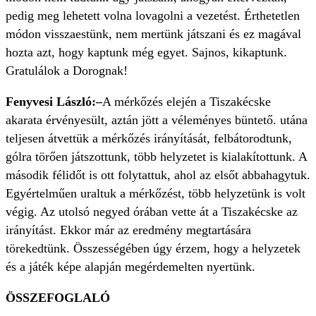
pedig meg lehetett volna lovagolni a vezetést. Érthetetlen
módon visszaestünk, nem mertünk játszani és ez magával
hozta azt, hogy kaptunk még egyet. Sajnos, kikaptunk.
Gratulálok a Dorognak!
Fenyvesi László:
–
A mérkőzés elején a Tiszakécske
akarata érvényesült, aztán jött a véleményes büntető. utána
teljesen átvettük a mérkőzés irányítását, felbátorodtunk,
gólra törően játszottunk, több helyzetet is kialakítottunk. A
második félidőt is ott folytattuk, ahol az elsőt abbahagytuk.
Egyértelműen uraltuk a mérkőzést, több helyzetünk is volt
végig. Az utolsó negyed órában vette át a Tiszakécske az
irányítást. Ekkor már az eredmény megtartására
törekedtünk. Összességében úgy érzem, hogy a helyzetek
és a játék képe alapján megérdemelten nyertünk.
ÖSSZEFOGLALÓ