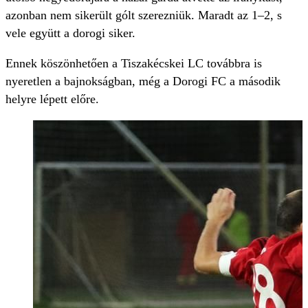
azonban nem sikerült gólt szerezniük. Maradt az 1–2, s
vele együtt a dorogi siker.
Ennek köszönhetően a Tiszakécskei LC továbbra is
nyeretlen a bajnokságban, még a Dorogi FC a második
helyre lépett előre.