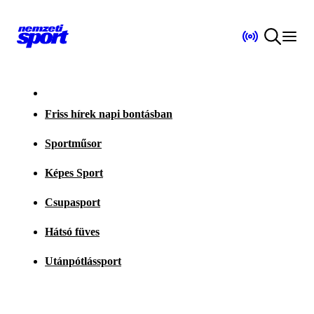
Friss hírek napi bontásban
Sportműsor
Képes Sport
Csupasport
Hátsó füves
Utánpótlássport