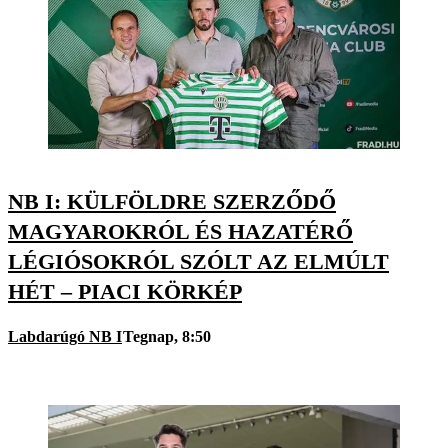
NB I: KÜLFÖLDRE SZERZŐDŐ
MAGYAROKRÓL ÉS HAZATÉRŐ
LÉGIÓSOKRÓL SZÓLT AZ ELMÚLT
HÉT – PIACI KÖRKÉP
Labdarúgó NB I
Tegnap, 8:50