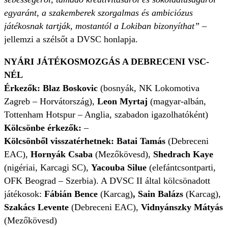
egyaránt, a szakemberek szorgalmas és ambiciózus
játékosnak tartják, mostantól a Lokiban bizonyíthat”
–
jellemzi a szélsőt a DVSC honlapja.
NYÁRI JÁTÉKOSMOZGÁS A DEBRECENI VSC-
NÉL
Érkezők:
Blaz Boskovic
(bosnyák, NK Lokomotiva
Zagreb – Horvátország),
Leon Myrtaj
(magyar-albán,
Tottenham Hotspur – Anglia, szabadon igazolhatóként)
Kölcsönbe érkezők:
–
Kölcsönből visszatérhetnek: Batai Tamás
(Debreceni
EAC),
Hornyák Csaba
(Mezőkövesd),
Shedrach Kaye
(nigériai, Karcagi SC),
Yacouba Silue
(elefántcsontparti,
OFK Beograd – Szerbia). A DVSC II által kölcsönadott
játékosok:
Fábián Bence
(Karcag)
, Sain Balázs
(Karcag),
Szakács Levente
(Debreceni EAC),
Vidnyánszky Mátyás
(Mezőkövesd)