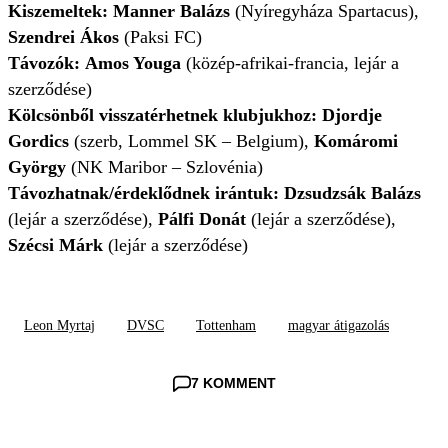
Kiszemeltek: Manner Balázs
(Nyíregyháza Spartacus),
Szendrei Ákos
(Paksi FC)
Távozók: Amos Youga
(közép-afrikai-francia, lejár a
szerződése)
Kölcsönből visszatérhetnek klubjukhoz: Djordje
Gordics
(szerb, Lommel SK – Belgium),
Komáromi
György
(NK Maribor – Szlovénia)
Távozhatnak/érdeklődnek irántuk: Dzsudzsák Balázs
(lejár a szerződése),
Pálfi Donát
(lejár a szerződése),
Szécsi Márk
(lejár a szerződése)
Leon Myrtaj
DVSC
Tottenham
magyar átigazolás
7 KOMMENT