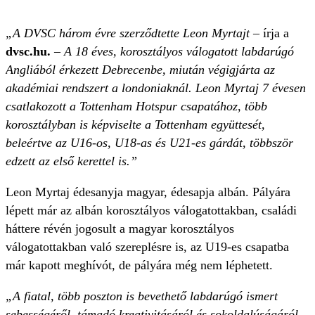
„A DVSC három évre szerződtette Leon Myrtajt
– írja a
dvsc.hu.
– A 18 éves, korosztályos válogatott labdarúgó
Angliából érkezett Debrecenbe, miután végigjárta az
akadémiai rendszert a londoniaknál. Leon Myrtaj 7 évesen
csatlakozott a Tottenham Hotspur csapatához, több
korosztályban is képviselte a Tottenham együttesét,
beleértve az U16-os, U18-as és U21-es gárdát, többször
edzett az első kerettel is.”
Leon Myrtaj édesanyja magyar, édesapja albán. Pályára
lépett már az albán korosztályos válogatottakban, családi
háttere révén jogosult a magyar korosztályos
válogatottakban való szereplésre is, az U19-es csapatba
már kapott meghívót, de pályára még nem léphetett.
„A fiatal, több poszton is bevethető labdarúgó ismert
sebességéről, támadó kreativitásáról és sokoldalúságáról