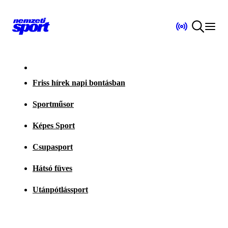
Friss hírek napi bontásban
Sportműsor
Képes Sport
Csupasport
Hátsó füves
Utánpótlássport