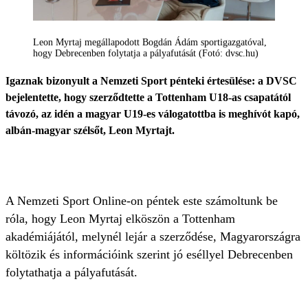
Leon Myrtaj megállapodott Bogdán Ádám sportigazgatóval,
hogy Debrecenben folytatja a pályafutását (Fotó: dvsc.hu)
Igaznak bizonyult a Nemzeti Sport pénteki értesülése: a DVSC
bejelentette, hogy szerződtette a Tottenham U18-as csapatától
távozó, az idén a magyar U19-es válogatottba is meghívót kapó,
albán-magyar szélsőt, Leon Myrtajt.
A Nemzeti Sport Online-on péntek este számoltunk be
róla, hogy Leon Myrtaj elköszön a Tottenham
akadémiájától, melynél lejár a szerződése, Magyarországra
költözik és információink szerint jó eséllyel Debrecenben
folytathatja a pályafutását.