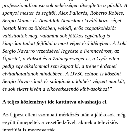
professzionalizmusa sok nehézségen átsegítette a gárdát. A
spanyol mester és segítői, Alex Pallarés, Roberto Robles,
Sergio Manas és Abdelilah Abdeslami kiváló közösséget
hoztak létre az öltözőben, valódi, erős csapatkohéziót
valósítottak meg, valamint sok játékos egyénileg is
kiugróan tudott fejlődni a most véget érő idényben. A Loki
Sergio Navarro vezetésével legyőzte a Ferencvárost, az
Újpestet, a Paksot és a Zalaegerszeget is, a Győr ellen
pedig egy alkalommal sem kapott ki, a tréner érdemei
elvitathatatlanok mindebben. A DVSC ezúton is köszöni
Sergio Navarrónak és stábjának a klubért végzett munkát,
és sok sikert kíván a elkövetkezendő kihívásokhoz!”
A teljes közleményt ide kattintva olvashatja el.
Az Újpest elleni szombati mérkőzés után a játékosok még
együtt ünnepeltek a vezetőedzővel, akinek a televíziós
interjúját is megzavarták.