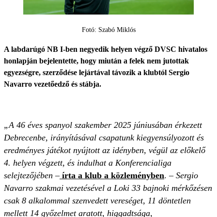
Fotó: Szabó Miklós
A labdarúgó NB I-ben negyedik helyen végző DVSC hivatalos
honlapján bejelentette, hogy miután a felek nem jutottak
egyezségre, szerződése lejártával távozik a klubtól Sergio
Navarro vezetőedző és stábja.
„A 46 éves spanyol szakember 2025 júniusában érkezett
Debrecenbe, irányításával csapatunk kiegyensúlyozott és
eredményes játékot nyújtott az idényben, végül az előkelő
4. helyen végzett, és indulhat a Konferencialiga
selejtezőjében –
írta a klub a közleményben
.
– Sergio
Navarro szakmai vezetésével a Loki 33 bajnoki mérkőzésen
csak 8 alkalommal szenvedett vereséget, 11 döntetlen
mellett 14 győzelmet aratott, higgadtsága,