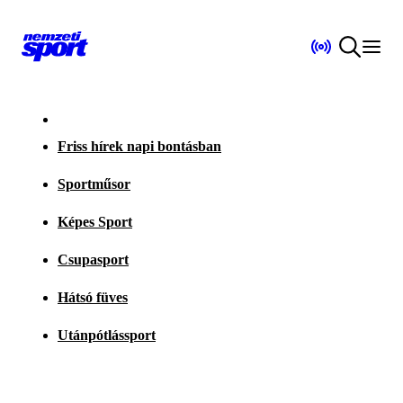
Friss hírek napi bontásban
Sportműsor
Képes Sport
Csupasport
Hátsó füves
Utánpótlássport