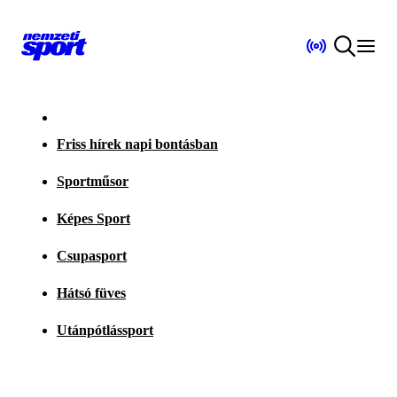
Friss hírek napi bontásban
Sportműsor
Képes Sport
Csupasport
Hátsó füves
Utánpótlássport