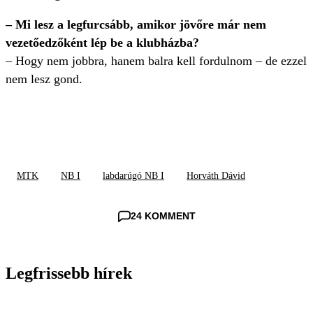
– Mi lesz a legfurcsább, amikor jövőre már nem
vezetőedzőként lép be a klubházba?
– Hogy nem jobbra, hanem balra kell fordulnom – de ezzel
nem lesz gond.
MTK
NB I
labdarúgó NB I
Horváth Dávid
24 KOMMENT
Legfrissebb hírek