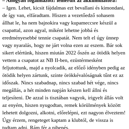
– Ahogyan fogalmazott: lemerült az akkumulátora?
– Igen. Lehet, kicsit fájdalmas ezt bevallani és kimondani,
de így van, elfáradtam. Hiszen a vezetőedző sohasem
állhat le, ha nem bajnokira vagy kupameccsre készül a
csapattal, azon agyal, miként lehetne jobbá és
eredményesebbé tennie csapatát. Nem telt el úgy ünnep
vagy nyaralás, hogy ne járt volna ezen az eszem. Bár sok
sikert elértünk, hiszen miután 2022 őszén az ötödik helyen
vettem a csapatot az NB II-ben, ezüstérmesként
feljutottunk, majd a nyolcadik, az előző idényben pedig az
ötödik helyen zártunk, szinte örökkévalóságnak tűnt ez az
időszak. Nincs szabadnap, nincs szabad hét vége, nincs
megállás, a hét minden napján készen kell állni és
teljesíteni. De azzal is tisztában vagyok, irigyelt állás volt
az enyém, hiszen nyugodtan, remek körülmények között
lehetett dolgozni, alkotni, előrelépni, ezt nagyon élveztem!
Úgy érzem, rengeteget kaptam a klubtól, de vissza is
tudtam adni. Rám fér a pihenés.