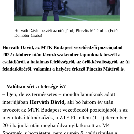
Horváth Dávid beszélt az utódjáról, Pinezits Mátéról is (Fotó:
Dömötör Csaba)
Horváth Dávid, az MTK Budapest vezetőedzői pozíciójából
2022 októbere után távozó szakember lapunknak beszélt a
családjáról, a hatalmas felelősségről, az örökkévalóságról, az új
feladatköréről, valamint a helyére érkező Pinezits Mátéról is.
– Valóban sírt a felesége is?
– Igen, de ez természetes – mondta lapunknak adott
interjújában
Horváth Dávid,
aki bő három év után
távozott az MTK Budapest vezetőedzői pozíciójából, s az
idei utolsó tétmérkőzés, a ZTE FC elleni (1–1) december
20-i bajnoki után meghatódva nyilatkozott az M4
Sportnak, s hozzátette, nem csupán ő, valószínűleg a