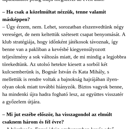
– Ha csak a közelmúltat nézzük, tenne valamit
másképpen?
– Úgy érzem, nem. Lehet, sorozatban elszenvedtünk négy
vereséget, de nem keltettük szétesett csapat benyomását. A
klub stratégiája, hogy időnként játékosok távoznak, így
benne van a pakliban a kevésbé kiegyensúlyozott
teljesítmény a sok változás miatt, de mi mindig a legjobbra
törekedtünk. Az utolsó hetekre kiesett a sorból két
kulcsemberünk is, Bognár István és Kata Mihály, s
mellettük is rendre voltak a bajnokság hajrájában ilyen-
olyan okok miatt további hiányzók. Biztos vagyok benne,
ha mindenki újra hadra fogható lesz, az együttes visszatér
a győzelem útjára.
– Mi jut eszébe először, ha visszagondol az elmúlt
csaknem három és fél évre?