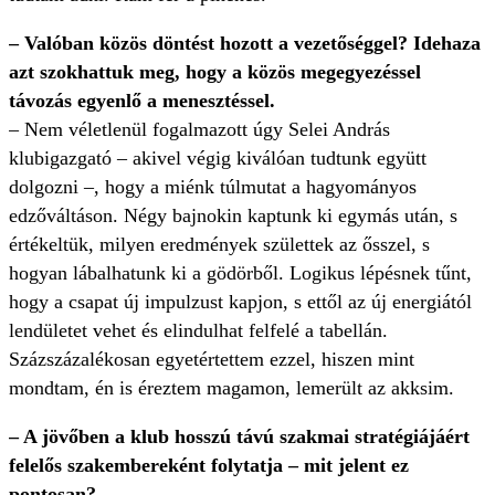
– Valóban közös döntést hozott a vezetőséggel? Idehaza
azt szokhattuk meg, hogy a közös megegyezéssel
távozás egyenlő a menesztéssel.
– Nem véletlenül fogalmazott úgy Selei András
klubigazgató – akivel végig kiválóan tudtunk együtt
dolgozni –, hogy a miénk túlmutat a hagyományos
edzőváltáson. Négy bajnokin kaptunk ki egymás után, s
értékeltük, milyen eredmények születtek az ősszel, s
hogyan lábalhatunk ki a gödörből. Logikus lépésnek tűnt,
hogy a csapat új impulzust kapjon, s ettől az új energiától
lendületet vehet és elindulhat felfelé a tabellán.
Százszázalékosan egyetértettem ezzel, hiszen mint
mondtam, én is éreztem magamon, lemerült az akksim.
– A jövőben a klub hosszú távú szakmai stratégiájáért
felelős szakembereként folytatja – mit jelent ez
pontosan?