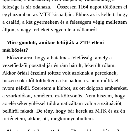
felesége is sír odahaza. – Összesen 1164 napot töltöttem el
egyhuzamban az MTK kispadján. Ehhez az is kellett, hogy
a család, a két gyermekem és a feleségem végig mellettem
álljon, s nagy terheket vegyen le a vállamról.
– Mire gondolt, amikor lefújták a ZTE elleni
mérkőzést?
– Először arra, hogy a hatalmas felelősség, amely a
vezetőedzői poszttal jár és rám hárult, lekerült rólam.
Akkor óriási érzelmi töltete volt azoknak a perceknek,
hiszen sok időt tölthettem a kispadon, ez nem múlik el
nyom nélkül. Szeretem a klubot, az ott dolgozó embereket,
a szurkolókat, remélem, ez kölcsönös. Nem hiszem, hogy
az elérzékenyüléssel túldramatizáltam volna a szituációt,
belülről fakadt. De tény, hogy bár kerek az MTK és az én
történetem, akkor, ott, megkönnyebbültem.