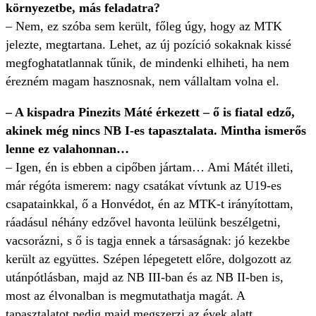
környezetbe, más feladatra?
– Nem, ez szóba sem került, főleg úgy, hogy az MTK
jelezte, megtartana. Lehet, az új pozíció sokaknak kissé
megfoghatatlannak tűnik, de mindenki elhiheti, ha nem
érezném magam hasznosnak, nem vállaltam volna el.
– A kispadra Pinezits Máté érkezett – ő is fiatal edző,
akinek még nincs NB I-es tapasztalata. Mintha ismerős
lenne ez valahonnan…
– Igen, én is ebben a cipőben jártam… Ami Mátét illeti,
már régóta ismerem: nagy csatákat vívtunk az U19-es
csapatainkkal, ő a Honvédot, én az MTK-t irányítottam,
ráadásul néhány edzővel havonta leülünk beszélgetni,
vacsorázni, s ő is tagja ennek a társaságnak: jó kezekbe
került az együttes. Szépen lépegetett előre, dolgozott az
utánpótlásban, majd az NB III-ban és az NB II-ben is,
most az élvonalban is megmutathatja magát. A
tapasztalatot pedig majd megszerzi az évek alatt.