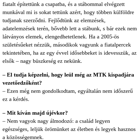
fiatalt építettünk a csapatba, és a stábommal elvégzett
munkával mi is sokat tettünk azért, hogy többen külföldre
tudjanak szerződni. Fejlődtünk az elemzések,
adatelemzések terén, bővebb lett a stábunk, s bár ezek nem
látványos elemek, elengedhetetlenek. Ha a 2005-ös
születésűeket nézzük, másodikok vagyunk a fiatalpercek
tekintetében, ha az egy évvel idősebbeket is idevesszük, az
elsők – nagy büszkeség ez nekünk.
– El tudja képzelni, hogy leül még az MTK kispadjára
vezetőedzőként?
– Ezen még nem gondolkodtam, egyáltalán nem időszerű
ez a kérdés.
– Mit kíván majd újévkor?
– Nem vagyok nagy álmodozó: a család legyen
egészséges, leljük örömünket az életben és legyek hasznos
a közösségemnek.