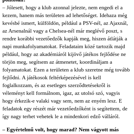
– Jólesett, hogy a klub azonnal jelezte, nem engedi el a
kezem, hanem más területen ad lehetőséget. Idehaza még
kevésbé ismert, külföldön, például a PSV-nél, az Ajaxnál,
az Arsenalnál vagy a Chelsea-nél már meglévő poszt, s
rendre korábbi vezetőedzők kapják meg, hiszen átlátják a
napi munkafolyamatokat. Feladataim közé tartozik majd
például, hogy az akadémiáról kijövő játékos fejlődése ne
törjön meg, segítsem az átmenetet, koordináljam a
folyamatokat. Ezen a területen a klub szeretne még tovább
fejlődni. A játékosok feltérképezésével is kell
foglalkozzam, és az esetleges szerződtetésekről is
véleményt kell formálnom, igaz, az utolsó szó, vagyis
hogy érkezik-e valaki vagy sem, nem az enyém lesz. E
feladatok egy részét már vezetőedzőként is segítettem, de
így nagy terhet vehetek le a mindenkori edző válláról.
– Egyértelmű volt, hogy marad? Nem vágyott más