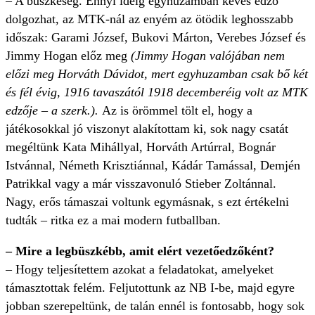
– A büszkeség. Ennyi ideig egyhuzamban kevés edző
dolgozhat, az MTK-nál az enyém az ötödik leghosszabb
időszak: Garami József, Bukovi Márton, Verebes József és
Jimmy Hogan előz meg
(Jimmy Hogan valójában nem
előzi meg Horváth Dávidot, mert egyhuzamban csak bő két
és fél évig, 1916 tavaszától 1918 decemberéig volt az MTK
edzője – a szerk.).
Az is örömmel tölt el, hogy a
játékosokkal jó viszonyt alakítottam ki, sok nagy csatát
megéltünk Kata Mihállyal, Horváth Artúrral, Bognár
Istvánnal, Németh Krisztiánnal, Kádár Tamással, Demjén
Patrikkal vagy a már visszavonuló Stieber Zoltánnal.
Nagy, erős támaszai voltunk egymásnak, s ezt értékelni
tudták – ritka ez a mai modern futballban.
– Mire a legbüszkébb, amit elért vezetőedzőként?
– Hogy teljesítettem azokat a feladatokat, amelyeket
támasztottak felém. Feljutottunk az NB I-be, majd egyre
jobban szerepeltünk, de talán ennél is fontosabb, hogy sok