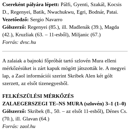
Csereként pályára lépett:
Pálfi, Gyenti, Szakál, Kocsis
D., Regenyei, Batik, Nwachukwu, Egri, Bodnár, Patai.
Vezetőedző:
Sergio Navarro
Gólszerző:
Regenyei (85.), ill. Madlenák (39.), Magda
(42.), Kruzliak (63. – 11-esből), Miljanic (67.)
Forrás: dvsc.hu
A zalaiak a bajnoki főpróbát tartó szlovén Mura elleni
mérkőzésüket is zárt kapuk mögött játszották le. A megyei
lap, a Zaol információi szerint Skribek Alen két gólt
szerzett, az elsőt tizenegyesből.
FELKÉSZÜLÉSI MÉRKŐZÉS
ZALAEGERSZEGI TE–NS MURA (szlovén) 3–1 (1–0)
Gólszerző:
Skribek (8., 50. – az elsőt 11-esből), Dénes Cs.
(70.), ill. Glavan (64.)
Forrás: zaol.hu