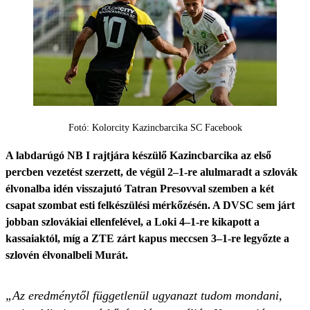
Fotó: Kolorcity Kazincbarcika SC Facebook
A labdarúgó NB I rajtjára készülő Kazincbarcika az első
percben vezetést szerzett, de végül 2–1-re alulmaradt a szlovák
élvonalba idén visszajutó Tatran Presovval szemben a két
csapat szombat esti felkészülési mérkőzésén. A DVSC sem járt
jobban szlovákiai ellenfelével, a Loki 4–1-re kikapott a
kassaiaktól, míg a ZTE zárt kapus meccsen 3–1-re legyőzte a
szlovén élvonalbeli Murát.
„Az eredménytől függetlenül ugyanazt tudom mondani,