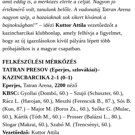
amit eddig is, a mérkőzés elérte a célját. Nagyon jó
értékmérő volt, tanulunk belőle. A vadonatúj Tatran Arena
nagyon szép, a hazaiaknak sok sikert kívánok a
bajnokságban!” –
idézi
Kuttor Attila
vezetőedzőt a
kazincbarcikai klubhonlap, amely felhívja a figyelmet,
hogy az új igazolásokon kívül pályára lépett több
próbajátékos is a magyar csapatban.
FELKÉSZÜLÉSI MÉRKŐZÉS
TATRAN PRESOV (Eperjes, szlovákiai)–
KAZINCBARCIKA 2–1 (0–1)
Eperjes,
Tatran Arena,
2200
néző
KBSC:
Gyollai (Dombó, 60.) – Szujó (Schuszter, 60.),
Rácz L. (Harojan, 60.), Meszhi (Ferencsik B., 87.), Sós B.
(Kun, 87.) – Major M. (Boros Zs., 60.), Szőke G. (Mulac,
60.), Kártik (Tóth M., 60.) – Prosser (Balázsi L., 80.),
Slogar (Makrai, 60.), Szabó M. (Trencsényi, 60.).
Vezetőedző:
Kuttor Attila