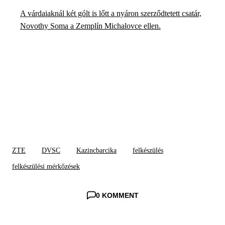
A várdaiaknál két gólt is lőtt a nyáron szerződtetett csatár,
Novothy Soma a Zemplín Michalovce ellen.
ZTE
DVSC
Kazincbarcika
felkészülés
felkészülési mérkőzések
0 KOMMENT