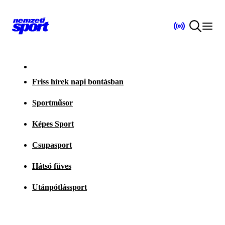
Friss hírek napi bontásban
Sportműsor
Képes Sport
Csupasport
Hátsó füves
Utánpótlássport