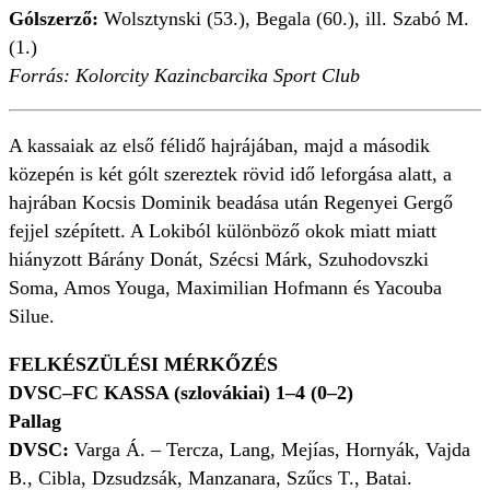
Gólszerző:
Wolsztynski (53.), Begala (60.), ill. Szabó M.
(1.)
Forrás: Kolorcity Kazincbarcika Sport Club
A kassaiak az első félidő hajrájában, majd a második
közepén is két gólt szereztek rövid idő leforgása alatt, a
hajrában Kocsis Dominik beadása után Regenyei Gergő
fejjel szépített. A Lokiból különböző okok miatt miatt
hiányzott Bárány Donát, Szécsi Márk, Szuhodovszki
Soma, Amos Youga, Maximilian Hofmann és Yacouba
Silue.
FELKÉSZÜLÉSI MÉRKŐZÉS
DVSC–FC KASSA (szlovákiai) 1–4 (0–2)
Pallag
DVSC:
Varga Á. – Tercza, Lang, Mejías, Hornyák, Vajda
B., Cibla, Dzsudzsák, Manzanara, Szűcs T., Batai.