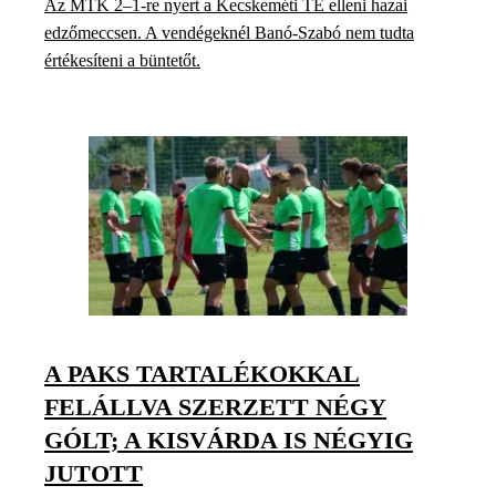
Az MTK 2–1-re nyert a Kecskeméti TE elleni hazai
edzőmeccsen. A vendégeknél Banó-Szabó nem tudta
értékesíteni a büntetőt.
A PAKS TARTALÉKOKKAL
FELÁLLVA SZERZETT NÉGY
GÓLT; A KISVÁRDA IS NÉGYIG
JUTOTT