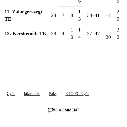
6
9
11. Zalaegerszegi
1
2
28
7
8
34–41
–7
TE
3
9
1
1
–
2
12. Kecskeméti TE
28
4
27–47
0
4
20
2
Győr
közvetítés
Paks
ETO FC Győr
53 KOMMENT