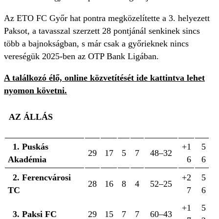
Az ETO FC Győr hat pontra megközelítette a 3. helyezett
Paksot, a tavasszal szerzett 28 pontjánál senkinek sincs
több a bajnokságban, s már csak a győrieknek nincs
vereségük 2025-ben az OTP Bank Ligában.
A találkozó élő, online közvetítését ide kattintva lehet
nyomon követni.
AZ ÁLLÁS
1. Puskás
+1
5
29
17
5
7
48–32
Akadémia
6
6
2. Ferencvárosi
+2
5
28
16
8
4
52–25
TC
7
6
+1
5
3. Paksi FC
29
15
7
7
60–43