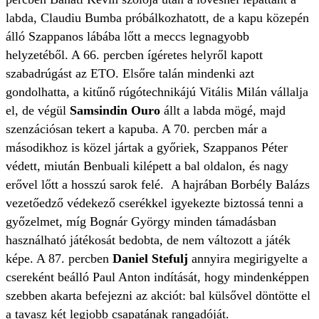
labda, Claudiu Bumba próbálkozhatott, de a kapu közepén
álló Szappanos lábába lőtt a meccs legnagyobb
helyzetéből. A 66. percben ígéretes helyről kapott
szabadrúgást az ETO. Elsőre talán mindenki azt
gondolhatta, a kitűnő rúgótechnikájú Vitális Milán vállalja
el, de végül
Samsindin Ouro
állt a labda mögé, majd
szenzációsan tekert a kapuba. A 70. percben már a
másodikhoz is közel jártak a győriek, Szappanos Péter
védett, miután Benbuali kilépett a bal oldalon, és nagy
erővel lőtt a hosszú sarok felé. A hajrában Borbély Balázs
vezetőedző védekező cserékkel igyekezte biztossá tenni a
győzelmet, míg Bognár György minden támadásban
használható játékosát bedobta, de nem változott a játék
képe. A 87. percben
Daniel Stefulj
annyira megirigyelte a
csereként beálló Paul Anton indítását, hogy mindenképpen
szebben akarta befejezni az akciót: bal külsővel döntötte el
a tavasz két legjobb csapatának rangadóját.