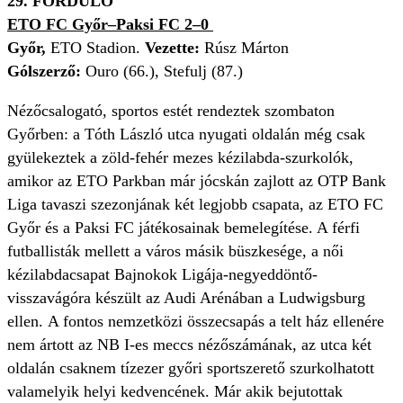
29. FORDULÓ
ETO FC Győr–Paksi FC 2–0
Győr,
ETO Stadion.
Vezette:
Rúsz Márton
Gólszerző:
Ouro (66.), Stefulj (87.)
Nézőcsalogató, sportos estét rendeztek szombaton
Győrben: a Tóth László utca nyugati oldalán még csak
gyülekeztek a zöld-fehér mezes kézilabda-szurkolók,
amikor az ETO Parkban már jócskán zajlott az OTP Bank
Liga tavaszi szezonjának két legjobb csapata, az ETO FC
Győr és a Paksi FC játékosainak bemelegítése. A férfi
futballisták mellett a város másik büszkesége, a női
kézilabdacsapat Bajnokok Ligája-negyeddöntő-
visszavágóra készült az Audi Arénában a Ludwigsburg
ellen.
A fontos nemzetközi összecsapás a telt ház ellenére
nem ártott az NB I-es meccs nézőszámának, az utca két
oldalán csaknem tízezer győri sportszerető szurkolhatott
valamelyik helyi kedvencének. Már akik bejutottak