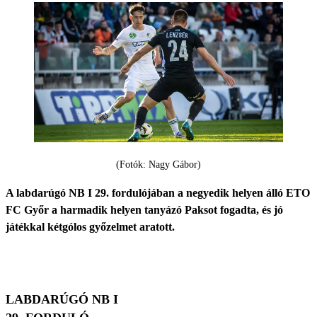
(Fotók: Nagy Gábor)
A labdarúgó NB I 29. fordulójában a negyedik helyen álló ETO
FC Győr a harmadik helyen tanyázó Paksot fogadta, és jó
játékkal kétgólos győzelmet aratott.
LABDARÚGÓ NB I