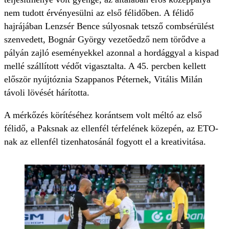
nem tudott érvényesülni az első félidőben. A félidő
hajrájában Lenzsér Bence súlyosnak tetsző combsérülést
szenvedett, Bognár György vezetőedző nem törődve a
pályán zajló eseményekkel azonnal a hordággyal a kispad
mellé szállított védőt vigasztalta. A 45. percben kellett
először nyújtóznia Szappanos Péternek, Vitális Milán
távoli lövését hárította.
A mérkőzés körítéséhez korántsem volt méltó az első
félidő, a Paksnak az ellenfél térfelének közepén, az ETO-
nak az ellenfél tizenhatosánál fogyott el a kreativitása.