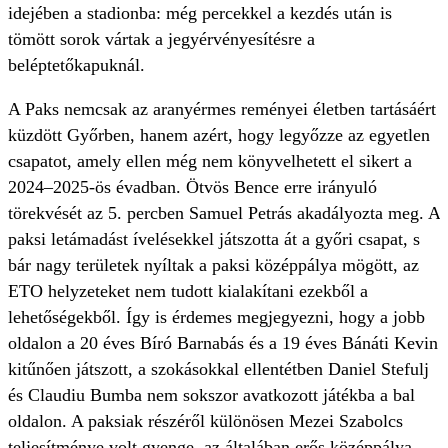
idejében a stadionba: még percekkel a kezdés után is
tömött sorok vártak a jegyérvényesítésre a
beléptetőkapuknál.
A Paks nemcsak az aranyérmes reményei életben tartásáért
küzdött Győrben, hanem azért, hogy legyőzze az egyetlen
csapatot, amely ellen még nem könyvelhetett el sikert a
2024–2025-ös évadban. Ötvös Bence erre irányuló
törekvését az 5. percben Samuel Petrás akadályozta meg. A
paksi letámadást ívelésekkel játszotta át a győri csapat, s
bár nagy területek nyíltak a paksi középpálya mögött, az
ETO helyzeteket nem tudott kialakítani ezekből a
lehetőségekből. Így is érdemes megjegyezni, hogy a jobb
oldalon a 20 éves Bíró Barnabás és a 19 éves Bánáti Kevin
kitűnően játszott, a szokásokkal ellentétben Daniel Stefulj
és Claudiu Bumba nem sokszor avatkozott játékba a bal
oldalon. A paksiak részéről különösen Mezei Szabolcs
teljesítménye volt gyenge, az általában erős középpálya