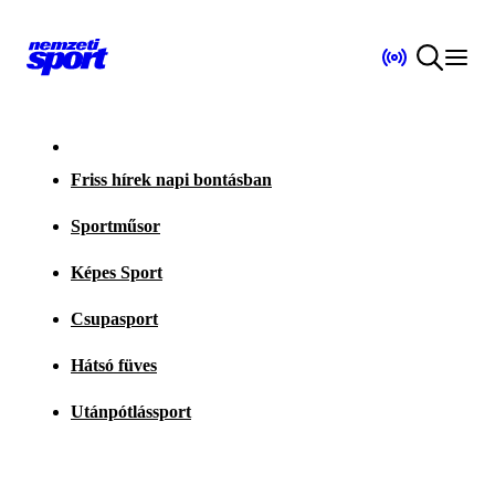
Friss hírek napi bontásban
Sportműsor
Képes Sport
Csupasport
Hátsó füves
Utánpótlássport