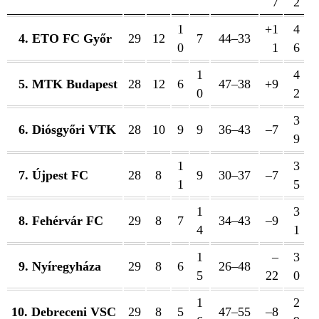
7
2
1
+1
4
4. ETO FC Győr
29
12
7
44–33
0
1
6
1
4
5. MTK Budapest
28
12
6
47–38
+9
0
2
3
6. Diósgyőri VTK
28
10
9
9
36–43
–7
9
1
3
7. Újpest FC
28
8
9
30–37
–7
1
5
1
3
8. Fehérvár FC
29
8
7
34–43
–9
4
1
1
–
3
9. Nyíregyháza
29
8
6
26–48
5
22
0
1
2
10. Debreceni VSC
29
8
5
47–55
–8