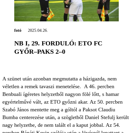
fotó
2025.04.26.
NB I, 29. FORDULÓ: ETO FC
GYŐR–PAKS 2–0
A szünet után azonban megmutatta a házigazda, nem
véletlen a remek tavaszi menetelése. A 46. percben
Benbuali ígéretes helyzetből nagyon fölé lőtt, s hamar
egyértelművé vált, az ETO győzni akar. Az 50. percben
Szabó János mentette meg a góltól a Paksot Claudiu
Bumba centerezése után, a szögletből Daniel Stefulj került
nagy helyzetbe, de nem talált el a kaput jobbal. Az 54.
percben Bánáti Kevin szólója után a lövésnél lepattant a