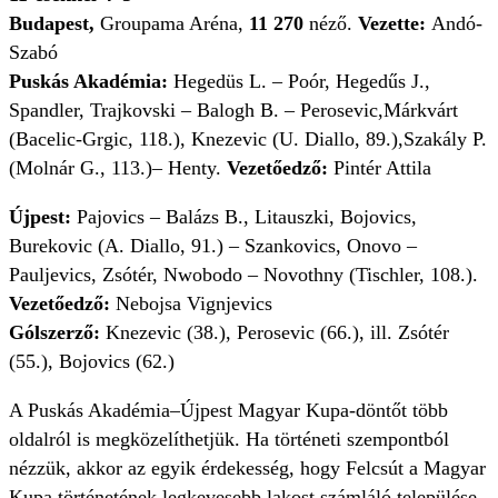
Budapest,
Groupama Aréna,
11 270
néző.
Vezette:
Andó-
Szabó
Puskás Akadémia:
Hegedüs L. – Poór, Hegedűs J.,
Spandler, Trajkovski – Balogh B. – Perosevic,Márkvárt
(Bacelic-Grgic, 118.), Knezevic (U. Diallo, 89.),Szakály P.
(Molnár G., 113.)– Henty.
Vezetőedző:
Pintér Attila
Újpest:
Pajovics – Balázs B., Litauszki, Bojovics,
Burekovic (A. Diallo, 91.) – Szankovics, Onovo –
Pauljevics, Zsótér,
Nwobodo – Novothny (Tischler, 108.).
Vezetőedző:
Nebojsa Vignjevics
Gólszerző:
Knezevic (38.), Perosevic (66.), ill. Zsótér
(55.), Bojovics (62.)
A Puskás Akadémia–Újpest Magyar Kupa-döntőt több
oldalról is megközelíthetjük. Ha történeti szempontból
nézzük, akkor az egyik érdekesség, hogy Felcsút a Magyar
Kupa történetének legkevesebb lakost számláló települése,