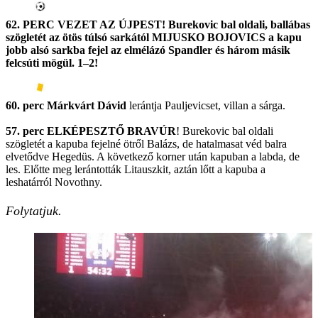
62. PERC VEZET AZ ÚJPEST! Burekovic bal oldali, ballábas
szögletét az ötös túlsó sarkától MIJUSKO BOJOVICS a kapu
jobb alsó sarkba fejel az elmélázó Spandler és három másik
felcsúti mögül. 1–2!
60. perc Márkvárt Dávid
lerántja Pauljevicset, villan a sárga.
57. perc ELKÉPESZTŐ BRAVÚR
! Burekovic bal oldali
szögletét a kapuba fejelné ötről Balázs, de hatalmasat véd balra
elvetődve Hegedüs. A következő korner után kapuban a labda, de
les. Előtte meg lerántották Litauszkit, aztán lőtt a kapuba a
leshatárról Novothny.
Folytatjuk
.