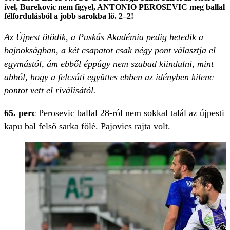
ível, Burekovic nem figyel, ANTONIO PEROSEVIC meg ballal
félfordulásból a jobb sarokba lő. 2–2!
Az Újpest ötödik, a Puskás Akadémia pedig hetedik a
bajnokságban, a két csapatot csak négy pont választja el
egymástól, ám ebből éppúgy nem szabad kiindulni, mint
abból, hogy a felcsúti együttes ebben az idényben kilenc
pontot vett el riválisától.
65. perc
Perosevic ballal 28-ról nem sokkal talál az újpesti
kapu bal felső sarka fölé. Pajovics rajta volt.