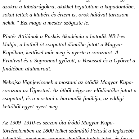
azokra a labdarúgókra, akikkel bejutottam a kupadöntőbe,
sokat tettek a klubért és értem is, örök hálával tartozom
nekik.” Ezt maga a mester szögezte le.
Pintér Attilának a Puskás Akadémia a hatodik NB I-es
klubja, a hatból öt csapattal döntőbe jutott a Magyar
Kupában, kettővel már meg is nyerte a sorozatot. A
Fradival és a Sopronnal győzött, a Vasassal és a Győrrel a
fináléban alulmaradt.
Nebojsa Vignjevicsnek a mostani az ötödik Magyar Kupa-
sorozata az Újpesttel. Az ötből négyszer elődöntőbe jutott a
csapattal, és a mostani a harmadik fináléja, az eddigi
kettőből egyet nyert meg.
Az 1909–1910-es szezon óta íródó Magyar Kupa-
történelemben az 1800 lelket számláló Felcsút a legkisebb
település, amelynek csapata döntőbe tudott jutni, és így a