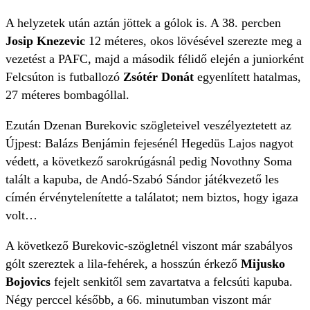
A helyzetek után aztán jöttek a gólok is. A 38. percben
Josip Knezevic
12 méteres, okos lövésével szerezte meg a
vezetést a PAFC, majd a második félidő elején a juniorként
Felcsúton is futballozó
Zsótér Donát
egyenlített hatalmas,
27 méteres bombagóllal.
Ezután Dzenan Burekovic szögleteivel veszélyeztetett az
Újpest: Balázs Benjámin fejesénél Hegedüs Lajos nagyot
védett, a következő sarokrúgásnál pedig Novothny Soma
talált a kapuba, de Andó-Szabó Sándor játékvezető les
címén érvénytelenítette a találatot; nem biztos, hogy igaza
volt…
A következő Burekovic-szögletnél viszont már szabályos
gólt szereztek a lila-fehérek, a hosszún érkező
Mijusko
Bojovics
fejelt senkitől sem zavartatva a felcsúti kapuba.
Négy perccel később, a 66. minutumban viszont már