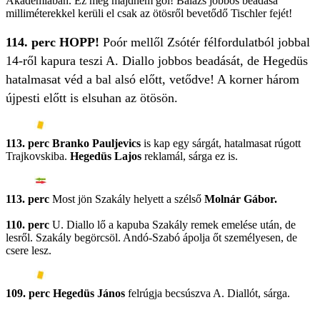
Akadémiában. Ez meg majdnem gól! Balázs jobbos beadása
milliméterekkel kerüli el csak az ötösről bevetődő Tischler fejét!
114. perc HOPP!
Poór mellől
Zsótér félfordulatból jobbal
14-ről kapura teszi A. Diallo jobbos beadását, de Hegedüs
hatalmasat véd a bal alsó előtt, vetődve! A korner három
újpesti előtt is elsuhan az ötösön.
113. perc Branko Pauljevics
is kap egy sárgát, hatalmasat rúgott
Trajkovskiba.
Hegedüs Lajos
reklamál, sárga ez is.
113. perc
Most jön Szakály helyett a szélső
Molnár Gábor.
110. perc
U. Diallo lő a kapuba Szakály remek emelése után, de
lesről. Szakály begörcsöl. Andó-Szabó ápolja őt személyesen, de
csere lesz.
109. perc Hegedüs János
felrúgja becsúszva A. Diallót, sárga.