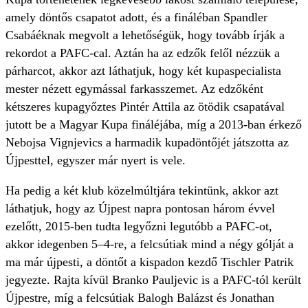
amely döntős csapatot adott, és a fináléban Spandler
Csabáéknak megvolt a lehetőségük, hogy tovább írják a
rekordot a PAFC-cal. Aztán ha az edzők felől nézzük a
párharcot, akkor azt láthatjuk, hogy két kupaspecialista
mester nézett egymással farkasszemet. Az edzőként
kétszeres kupagyőztes Pintér Attila az ötödik csapatával
jutott be a Magyar Kupa fináléjába, míg a 2013-ban érkező
Nebojsa Vignjevics a harmadik kupadöntőjét játszotta az
Újpesttel, egyszer már nyert is vele.
Ha pedig a két klub közelmúltjára tekintünk, akkor azt
láthatjuk, hogy az Újpest napra pontosan három évvel
ezelőtt, 2015-ben tudta legyőzni legutóbb a PAFC-ot,
akkor idegenben 5–4-re, a felcsútiak mind a négy gólját a
ma már újpesti, a döntőt a kispadon kezdő Tischler Patrik
jegyezte. Rajta kívül Branko Pauljevic is a PAFC-tól került
Újpestre, míg a felcsútiak Balogh Balázst és Jonathan