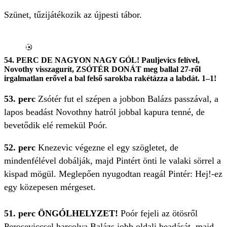
Szünet, tűzijátékozik az újpesti tábor.
54. PERC DE NAGYON NAGY GÓL! Pauljevics felível,
Novothy visszagurít, ZSÓTÉR DONÁT meg ballal 27-ről
irgalmatlan erővel a bal felső sarokba rakétázza a labdát. 1–1!
53. perc
Zsótér fut el szépen a jobbon Balázs passzával, a
lapos beadást Novothny hatról jobbal kapura tenné, de
bevetődik elé remekül Poór.
52. perc
Knezevic végezne el egy szögletet, de
mindenfélével dobálják, majd Pintért önti le valaki sörrel a
kispad mögül. Meglepően nyugodtan reagál Pintér: Hej!-ez
egy közepesen mérgeset.
51. perc ÖNGÓLHELYZET!
Poór fejeli az ötösről
Peroseviccsel harcolva Balázs jobb oldali beadását, majd