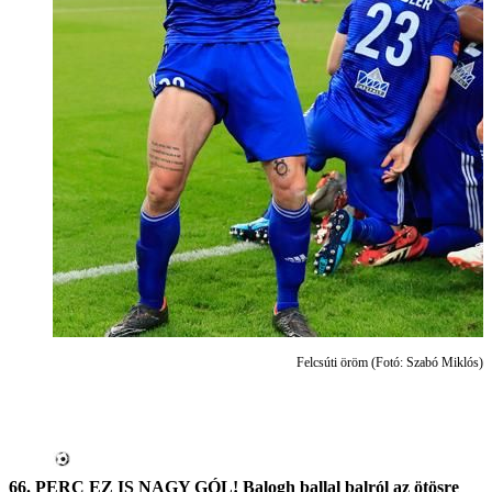
Felcsúti öröm (Fotó: Szabó Miklós)
66. PERC EZ IS NAGY GÓL! Balogh ballal balról az ötösre