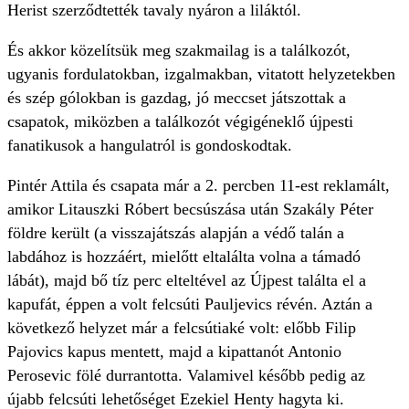
Herist szerződtették tavaly nyáron a liláktól.
És akkor közelítsük meg szakmailag is a találkozót,
ugyanis fordulatokban, izgalmakban, vitatott helyzetekben
és szép gólokban is gazdag, jó meccset játszottak a
csapatok, miközben a találkozót végigéneklő újpesti
fanatikusok a hangulatról is gondoskodtak.
Pintér Attila és csapata már a 2. percben 11-est reklamált,
amikor Litauszki Róbert becsúszása után Szakály Péter
földre került (a visszajátszás alapján a védő talán a
labdához is hozzáért, mielőtt eltalálta volna a támadó
lábát), majd bő tíz perc elteltével az Újpest találta el a
kapufát, éppen a volt felcsúti Pauljevics révén. Aztán a
következő helyzet már a felcsútiaké volt: előbb Filip
Pajovics kapus mentett, majd a kipattanót Antonio
Perosevic fölé durrantotta. Valamivel később pedig az
újabb felcsúti lehetőséget Ezekiel Henty hagyta ki.