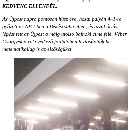
KEDVENC ELLENFÉL.
Az Újpest napra pontosan húsz éve, hazai pályán 4–1-re
győzött az NB I-ben a Békéscsaba ellen, és azzal óriási
lépést tett az Újpest a máig utolsó bajnoki címe felé. Véber
Györgyék a rákövetkező fordulóban biztosították be
matematikailag is az elsőségüket.