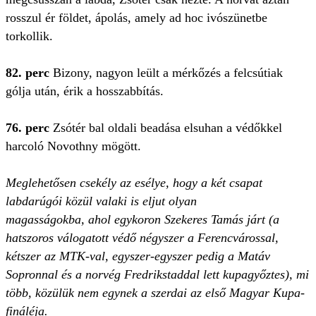
rosszul ér földet, ápolás, amely ad hoc ivószünetbe
torkollik.
82. perc
Bizony, nagyon leült a mérkőzés a felcsútiak
gólja után, érik a hosszabbítás.
76. perc
Zsótér bal oldali beadása elsuhan a védőkkel
harcoló Novothny mögött.
Meglehetősen csekély az esélye, hogy a két csapat
labdarúgói közül valaki is eljut olyan
magasságokba, ahol egykoron Szekeres Tamás járt (a
hatszoros válogatott védő négyszer a Ferencvárossal,
kétszer az MTK-val, egyszer-egyszer pedig a Matáv
Sopronnal és a norvég Fredrikstaddal lett kupagyőztes), mi
több, közülük nem egynek a szerdai az első Magyar Kupa-
fináléja.