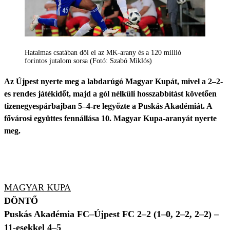
Hatalmas csatában dől el az MK-arany és a 120 millió
forintos jutalom sorsa (Fotó: Szabó Miklós)
Az Újpest nyerte meg a labdarúgó Magyar Kupát, mivel a 2–2-
es rendes játékidőt, majd a gól nélküli hosszabbítást követően
tizenegyespárbajban 5–4-re legyőzte a Puskás Akadémiát. A
fővárosi együttes fennállása 10. Magyar Kupa-aranyát nyerte
meg.
MAGYAR KUPA
DÖNTŐ
Puskás Akadémia FC–Újpest FC 2–2 (1–0, 2–2,
2–2)
–
11-esekkel 4–5