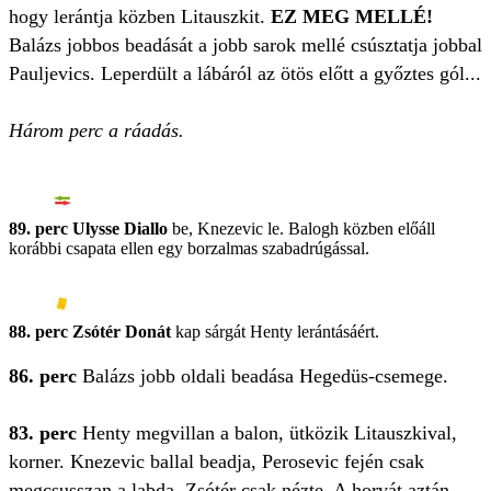
hogy lerántja közben Litauszkit.
EZ MEG MELLÉ!
Balázs jobbos beadását a jobb sarok mellé csúsztatja jobbal
Pauljevics. Leperdült a lábáról az ötös előtt a győztes gól...
Három perc a ráadás.
89. perc Ulysse Diallo
be, Knezevic le. Balogh közben előáll
korábbi csapata ellen egy borzalmas szabadrúgással.
88. perc Zsótér Donát
kap sárgát Henty lerántásáért.
86. perc
Balázs jobb oldali beadása Hegedüs-csemege.
83. perc
Henty megvillan a balon, ütközik Litauszkival,
korner. Knezevic ballal beadja, Perosevic fején csak
megcsusszan a labda, Zsótér csak nézte. A horvát aztán