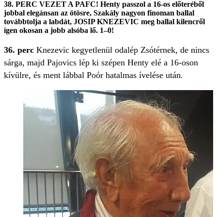
38. PERC VEZET A PAFC! Henty passzol a 16-os előteréből
jobbal elegánsan az ötösre, Szakály nagyon finoman ballal
továbbtolja a labdát, JOSIP KNEZEVIC meg ballal kilencről
igen okosan a jobb alsóba lő. 1–0!
36. perc
Knezevic kegyetlenül odalép Zsótérnek, de nincs
sárga, majd Pajovics lép ki szépen Henty elé a 16-oson
kívülre, és ment lábbal Poór hatalmas ívelése után.