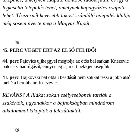
legkisebb település lehet, amelynek kupagyőztes csapata
lehet. Tízezernél kevesebb lakost számláló település klubja
még sosem nyerte meg a Magyar Kupát.
45. PERC VÉGET ÉRT AZ ELSŐ FÉLIDŐ!
44. perc
Pajovics ujjheggyel megtolja az ötös bal sarkán Knezevic
balos szabadrúgását, ennyi elég is, mert bekkjei kisegítik.
41. perc
Trajkovski bal oldali beadását nem sokkal teszi a jobb alsó
mellé a berobbanó Knezevic.
REVÁNS? A lilákat sokan esélyesebbnek tartják a
szakértők, ugyanakkor a bajnokságban mindhárom
alkalommal kikaptak a felcsútiaktól.