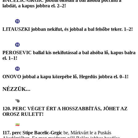
BACELIC-GRGIC jobbal okosan a bal alsóba pöccinti a
labdát, a kapus jobbra el. 2–2!
LITAUSZKI jobban nekifut, és jobbal a bal felsőbe teker. 1–2!
PEROSEVIC ballal kis nekifutással a bal alsóba lő, kapus balra
el. 1–1!
ONOVO jobbal a kapu közepébe lő, Hegedüs jobbra el. 0–1!
NÉZZÜK...
120. PERC VÉGET ÉRT A HOSSZABBÍTÁS, JÖHET AZ
OROSZ RULETT!
117. perc Stipe Bacelic-Grgic
be, Márkvárt le a Puskás