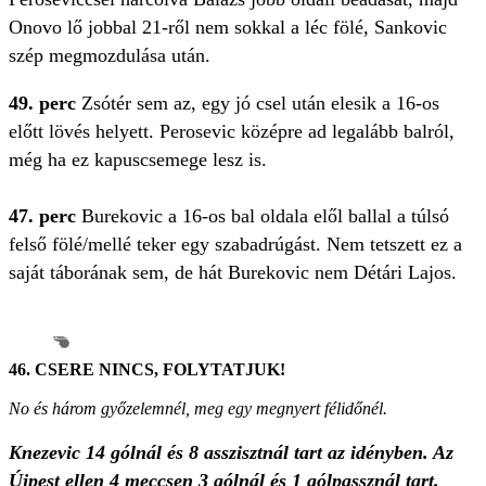
Onovo lő jobbal 21-ről nem sokkal a léc fölé, Sankovic
szép megmozdulása után.
49. perc
Zsótér sem az, egy jó csel után elesik a 16-os
előtt lövés helyett. Perosevic középre ad legalább balról,
még ha ez kapuscsemege lesz is.
47. perc
Burekovic a 16-os bal oldala elől ballal a túlsó
felső fölé/mellé teker egy szabadrúgást. Nem tetszett ez a
saját táborának sem, de hát Burekovic nem Détári Lajos.
46. CSERE NINCS, FOLYTATJUK!
No és három győzelemnél, meg egy megnyert félidőnél.
Knezevic 14 gólnál és 8 asszisztnál tart az idényben. Az
Újpest ellen 4 meccsen 3 gólnál és 1 gólpassznál tart.