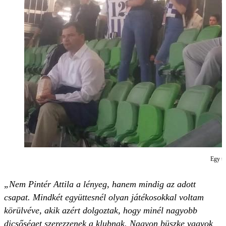
Egy tá
„Nem Pintér Attila a lényeg, hanem mindig az adott
csapat. Mindkét együttesnél olyan játékosokkal voltam
körülvéve, akik azért dolgoztak, hogy minél nagyobb
dicsőséget szerezzenek a klubnak. Nagyon büszke vagyok