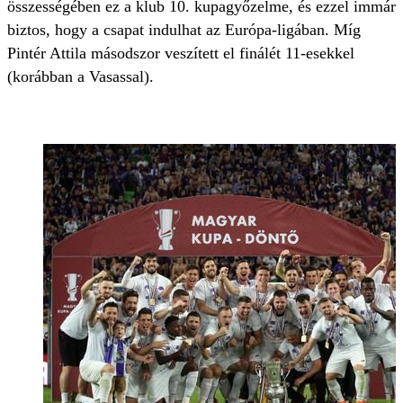
összességében ez a klub 10. kupagyőzelme, és ezzel immár
biztos, hogy a csapat indulhat az Európa-ligában. Míg
Pintér Attila másodszor veszített el finálét 11-esekkel
(korábban a Vasassal).