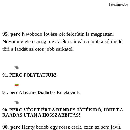
Fejetlenségbe t
95. perc
Nwobodo lövése két felcsútin is megpattan,
Novothny elé csorog, de az ék csúnyán a jobb alsó mellé
töri a labdát az ötös jobb sarkától.
91. PERC FOLYTATJUK!
91. perc Alassane Diallo
be, Burekovic le.
90. PERC VÉGET ÉRT A RENDES JÁTÉKIDŐ, JÖHET A
RÁADÁS UTÁN A HOSSZABBÍTÁS!
90. perc
Henty bedob egy rossz cselt, ezen az sem javít,