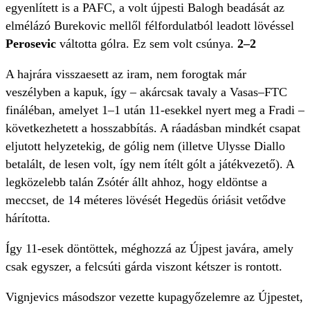
egyenlített is a PAFC, a volt újpesti Balogh beadását az
elmélázó Burekovic mellől félfordulatból leadott lövéssel
Perosevic
váltotta gólra. Ez sem volt csúnya.
2–2
A hajrára visszaesett az iram, nem forogtak már
veszélyben a kapuk, így – akárcsak tavaly a Vasas–FTC
fináléban, amelyet 1–1 után 11-esekkel nyert meg a Fradi –
következhetett a hosszabbítás. A ráadásban mindkét csapat
eljutott helyzetekig, de gólig nem (illetve Ulysse Diallo
betalált, de lesen volt, így nem ítélt gólt a játékvezető). A
legközelebb talán Zsótér állt ahhoz, hogy eldöntse a
meccset, de 14 méteres lövését Hegedüs óriásit vetődve
hárította.
Így 11-esek döntöttek, méghozzá az Újpest javára, amely
csak egyszer, a felcsúti gárda viszont kétszer is rontott.
Vignjevics másodszor vezette kupagyőzelemre az Újpestet,