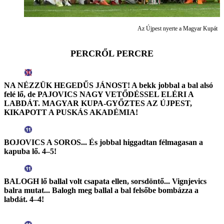
Az Újpest nyerte a Magyar Kupát
PERCRŐL PERCRE
NA NÉZZÜK HEGEDŰS JÁNOST! A bekk jobbal a bal alsó
felé lő, de PAJOVICS NAGY VETŐDÉSSEL ELÉRI A
LABDÁT. MAGYAR KUPA-GYŐZTES AZ ÚJPEST,
KIKAPOTT A PUSKÁS AKADÉMIA!
BOJOVICS A SOROS... És jobbal higgadtan félmagasan a
kapuba lő. 4–5!
BALOGH lő ballal volt csapata ellen, sorsdöntő... Vignjevics
balra mutat... Balogh meg ballal a bal felsőbe bombázza a
labdát. 4–4!