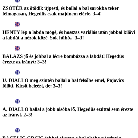
ZSÓTÉR az ötödik újpesti, és ballal a bal sarokba teker
félmagasan, Hegedüs csak majdnem elérte. 3–4!
HENTY lép a labda mögé, és hosszas variálás után jobbal kilövi
a labdát a nézők közé. Sok hűhó... 3–3!
BALÁZS jő és jobbal a lécre bombázza a labdát! Hegedüs
érezte az irányt: 3–3!
U. DIALLO meg szintén ballal a bal felsőbe emel, Pajovics
fölött. Kicsit beleért, de: 3–3!
A. DIALLO ballal a jobb alsóba lő, Hegedüs ezúttal sem érezte
az irányt. 2–3!