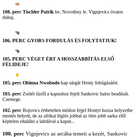
108. perc Tischler Patrik
be, Novothny le. Vignjevics óvatos
duhaj.
106. PERC GYORS FORDULÁS ÉS FOLYTATJUK!
105. PERC VÉGET ÉRT A HOSSZABBÍTÁS ELSŐ
FÉLIDEJE!
105. perc Obinna Nwobodo
kap sárgát Henty felrúgásáért.
103. perc
Zsótér tízről a kapushoz fejeli Sankovic balos beadását.
Csemege.
102. perc
Bojovics érthetetlen módon fejjel Hentyt hozza helyzetbe
mentés helyett, de az afrikai légiós jobbal az ötös jobb sarka elől
képtelen eltalálni a labdával a kaput...
100. perc
Vignjevics az arcába temeti a kezét, Sankovic