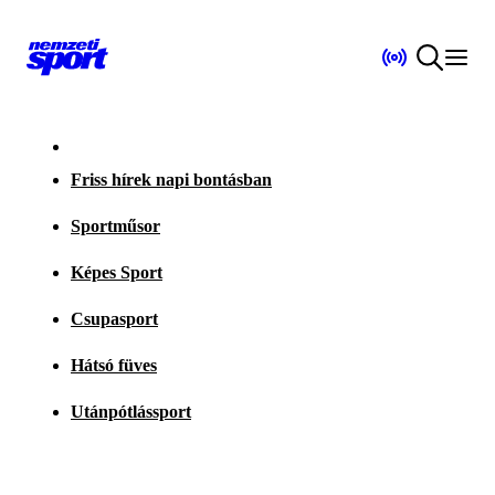
Friss hírek napi bontásban
Sportműsor
Képes Sport
Csupasport
Hátsó füves
Utánpótlássport