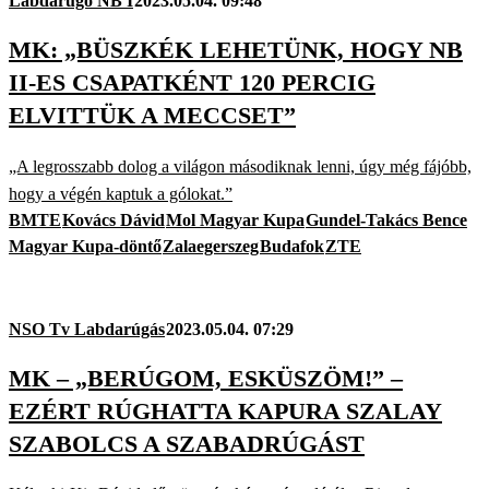
Labdarúgó NB I
2023.05.04. 09:48
MK: „BÜSZKÉK LEHETÜNK, HOGY NB
II-ES CSAPATKÉNT 120 PERCIG
ELVITTÜK A MECCSET”
„A legrosszabb dolog a világon másodiknak lenni, úgy még fájóbb,
hogy a végén kaptuk a gólokat.”
BMTE
Kovács Dávid
Mol Magyar Kupa
Gundel-Takács Bence
Magyar Kupa-döntő
Zalaegerszeg
Budafok
ZTE
NSO Tv Labdarúgás
2023.05.04. 07:29
MK – „BERÚGOM, ESKÜSZÖM!” –
EZÉRT RÚGHATTA KAPURA SZALAY
SZABOLCS A SZABADRÚGÁST