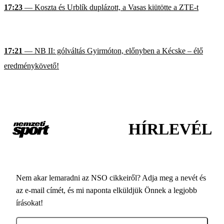
17:23
— Koszta és Urblík duplázott, a Vasas kiütötte a ZTE-t
17:21
— NB II: gólváltás Gyirmóton, előnyben a Kécske – élő
eredménykövető!
HÍRLEVÉL
Nem akar lemaradni az NSO cikkeiről? Adja meg a nevét és
az e-mail címét, és mi naponta elküldjük Önnek a legjobb
írásokat!