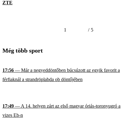
ZTE
1
/
5
Még több sport
17:56
— Már a negyeddöntőben búcsúzott az egyik favorit a
férfiaknál a strandröplabda ob döntőjében
17:49
— A 14. helyen zárt az első magyar óriás-toronyugró a
vizes Eb-n