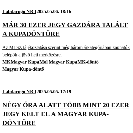
Labdarúgó NB I
2025.05.06. 18:16
MÁR 30 EZER JEGY GAZDÁRA TALÁLT
A KUPADÖNTŐRE
Az MLSZ tájékoztatása szerint még három árkategóriában kaphatók
belépők a jövő heti mérkőzésre.
MK
Magyar Kupa
Mol Magyar Kupa
MK-döntő
Magyar Kupa-döntő
Labdarúgó NB I
2025.05.05. 17:19
NÉGY ÓRA ALATT TÖBB MINT 20 EZER
JEGY KELT EL A MAGYAR KUPA-
DÖNTŐRE