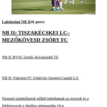
Labdarúgó NB II
41 perce
NB II: TISZAKÉCSKEI LC–
MEZŐKÖVESD ZSÓRY FC
NB II: BVSC-Zugló–Kecskeméti TE
NB II: Videoton FC Fehérvár–Szeged-Csanád GA
Nemzeti szimbólumok nélkül indulhatnak az oroszok és a
fehéroroszok a ritmikus gimnasztika vb-n