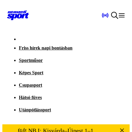
Friss hírek napi bontásban
Sportműsor
Képes Sport
Csupasport
Hátsó füves
Utánpótlássport
NB I: Kisvárda–Újpest 1–1
ÉLŐ!