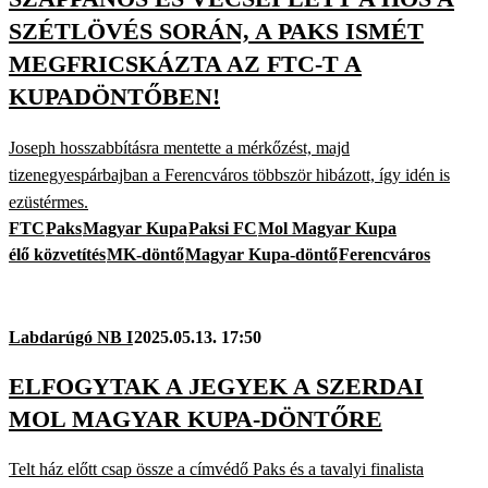
SZÉTLÖVÉS SORÁN, A PAKS ISMÉT
MEGFRICSKÁZTA AZ FTC-T A
KUPADÖNTŐBEN!
Joseph hosszabbításra mentette a mérkőzést, majd
tizenegyespárbajban a Ferencváros többször hibázott, így idén is
ezüstérmes.
FTC
Paks
Magyar Kupa
Paksi FC
Mol Magyar Kupa
élő közvetítés
MK-döntő
Magyar Kupa-döntő
Ferencváros
Labdarúgó NB I
2025.05.13. 17:50
ELFOGYTAK A JEGYEK A SZERDAI
MOL MAGYAR KUPA-DÖNTŐRE
Telt ház előtt csap össze a címvédő Paks és a tavalyi finalista