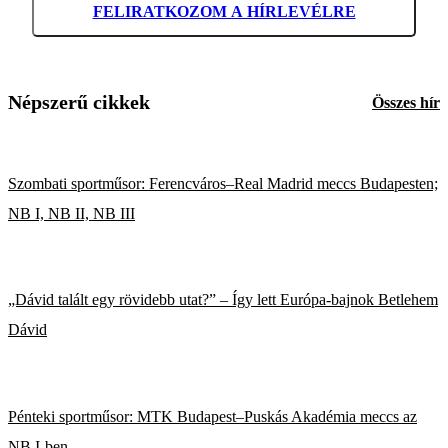
FELIRATKOZOM A HÍRLEVÉLRE
Népszerű cikkek
Összes hír
Szombati sportműsor: Ferencváros–Real Madrid meccs Budapesten;
NB I, NB II, NB III
„Dávid talált egy rövidebb utat?” – Így lett Európa-bajnok Betlehem
Dávid
Pénteki sportműsor: MTK Budapest–Puskás Akadémia meccs az
NB I-ben