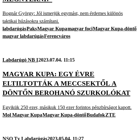
Bognár György: Jól ismerjük egymást, nem érdemes különös
taktikai húzásokra számítani.
labdarúgás
Paks
Magyar Kupa
magyar foci
Magyar Kupa-döntő
magyar labdarúgás
Ferencváros
Labdarúgó NB I
2023.07.04. 11:15
MAGYAR KUPA: EGY ÉVRE
ELTILTOTTÁK A MECCSEKTŐL A
DÖNTŐN BEROHANÓ SZURKOLÓKAT
Egyikük 250 ezer, másikuk 150 ezer forintos pénzbírságot kapott.
Mol Magyar Kupa
Magyar Kupa-döntő
Budafok
ZTE
NSO Tv Labdarúgás
2023.05.04. 11:27