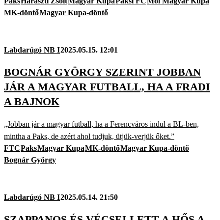
Paks
Haraszti Zsolt
Magyar Kupa
Paksi FC
Mol Magyar Kupa
MK-döntő
Magyar Kupa-döntő
Labdarúgó NB I
2025.05.15. 12:01
BOGNÁR GYÖRGY SZERINT JOBBAN
JÁR A MAGYAR FUTBALL, HA A FRADI
A BAJNOK
„Jobban jár a magyar futball, ha a Ferencváros indul a BL-ben,
mintha a Paks, de azért ahol tudjuk, ütjük-verjük őket.”
FTC
Paks
Magyar Kupa
MK-döntő
Magyar Kupa-döntő
Bognár György
Labdarúgó NB I
2025.05.14. 21:50
SZAPPANOS ÉS VÉCSEI LETT A HŐS A