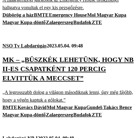
hallgatva vonultak el egy kis pezsgőzésre.
Dübörög a ház
BMTE
Emergency House
Mol Magyar Kupa
Magyar Kupa-döntő
Zalaegerszeg
Budafok
ZTE
NSO Tv Labdarúgás
2023.05.04. 09:48
MK – „BÜSZKÉK LEHETÜNK, HOGY NB
II-ES CSAPATKÉNT 120 PERCIG
ELVITTÜK A MECCSET”
„A legrosszabb dolog a világon másodiknak lenni, úgy még fájóbb,
hogy a végén kaptuk a gólokat.”
BMTE
Kovács Dávid
Mol Magyar Kupa
Gundel-Takács Bence
Magyar Kupa-döntő
Zalaegerszeg
Budafok
ZTE