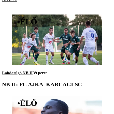
•
ÉLŐ
Labdarúgó NB II
39 perce
NB II: FC AJKA–KARCAGI SC
•
ÉLŐ