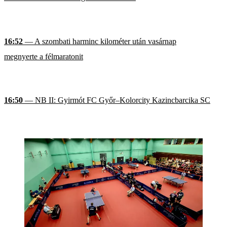
16:52
— A szombati harminc kilométer után vasárnap
megnyerte a félmaratonit
16:50
— NB II: Gyirmót FC Győr–Kolorcity Kazincbarcika SC