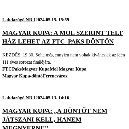
Labdarúgó NB I
2024.05.15. 15:59
MAGYAR KUPA: A MOL SZERINT TELT
HÁZ LEHET AZ FTC–PAKS DÖNTŐN
KEZDÉS: 19.30. Soha még ennyien nem voltak kíváncsiak az idén
111 éves sorozat fináléjára.
FTC
Paks
Magyar Kupa
Mol Magyar Kupa
Magyar Kupa-döntő
Ferencváros
Labdarúgó NB I
2024.05.13. 14:16
MAGYAR KUPA: „A DÖNTŐT NEM
JÁTSZANI KELL, HANEM
MEGNYERNI!”