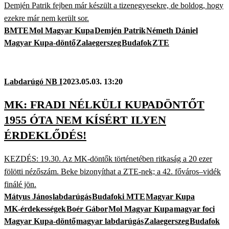
Demjén Patrik fejben már készült a tizenegyesekre, de boldog, hogy
ezekre már nem került sor.
BMTE
Mol Magyar Kupa
Demjén Patrik
Németh Dániel
Magyar Kupa-döntő
Zalaegerszeg
Budafok
ZTE
Labdarúgó NB I
2023.05.03. 13:20
MK: FRADI NÉLKÜLI KUPADÖNTŐT
1955 ÓTA NEM KÍSÉRT ILYEN
ÉRDEKLŐDÉS!
KEZDÉS: 19.30. Az MK-döntők történetében ritkaság a 20 ezer
fölötti nézőszám. Beke bizonyíthat a ZTE-nek; a 42. főváros–vidék
finálé jön.
Mátyus János
labdarúgás
Budafoki MTE
Magyar Kupa
MK-érdekességek
Boér Gábor
Mol Magyar Kupa
magyar foci
Magyar Kupa-döntő
magyar labdarúgás
Zalaegerszeg
Budafok