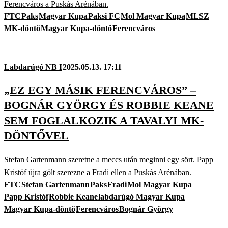
Ferencváros a Puskás Arénában.
FTC
Paks
Magyar Kupa
Paksi FC
Mol Magyar Kupa
MLSZ
MK-döntő
Magyar Kupa-döntő
Ferencváros
Labdarúgó NB I
2025.05.13. 17:11
„EZ EGY MÁSIK FERENCVÁROS” –
BOGNÁR GYÖRGY ÉS ROBBIE KEANE
SEM FOGLALKOZIK A TAVALYI MK-
DÖNTŐVEL
Stefan Gartenmann szeretne a meccs után meginni egy sört. Papp
Kristóf újra gólt szerezne a Fradi ellen a Puskás Arénában.
FTC
Stefan Gartenmann
Paks
Fradi
Mol Magyar Kupa
Papp Kristóf
Robbie Keane
labdarúgó Magyar Kupa
Magyar Kupa-döntő
Ferencváros
Bognár György