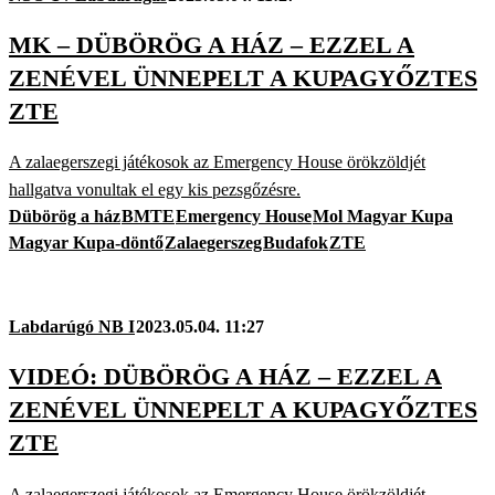
MK – DÜBÖRÖG A HÁZ – EZZEL A
ZENÉVEL ÜNNEPELT A KUPAGYŐZTES
ZTE
A zalaegerszegi játékosok az Emergency House örökzöldjét
hallgatva vonultak el egy kis pezsgőzésre.
Dübörög a ház
BMTE
Emergency House
Mol Magyar Kupa
Magyar Kupa-döntő
Zalaegerszeg
Budafok
ZTE
Labdarúgó NB I
2023.05.04. 11:27
VIDEÓ: DÜBÖRÖG A HÁZ – EZZEL A
ZENÉVEL ÜNNEPELT A KUPAGYŐZTES
ZTE
A zalaegerszegi játékosok az Emergency House örökzöldjét