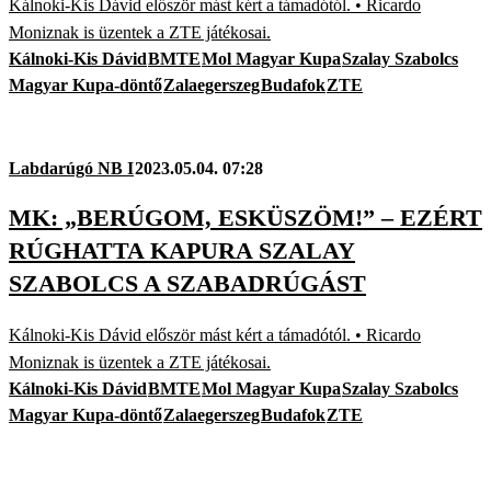
Kálnoki-Kis Dávid először mást kért a támadótól. • Ricardo
Moniznak is üzentek a ZTE játékosai.
Kálnoki-Kis Dávid
BMTE
Mol Magyar Kupa
Szalay Szabolcs
Magyar Kupa-döntő
Zalaegerszeg
Budafok
ZTE
Labdarúgó NB I
2023.05.04. 07:28
MK: „BERÚGOM, ESKÜSZÖM!” – EZÉRT
RÚGHATTA KAPURA SZALAY
SZABOLCS A SZABADRÚGÁST
Kálnoki-Kis Dávid először mást kért a támadótól. • Ricardo
Moniznak is üzentek a ZTE játékosai.
Kálnoki-Kis Dávid
BMTE
Mol Magyar Kupa
Szalay Szabolcs
Magyar Kupa-döntő
Zalaegerszeg
Budafok
ZTE