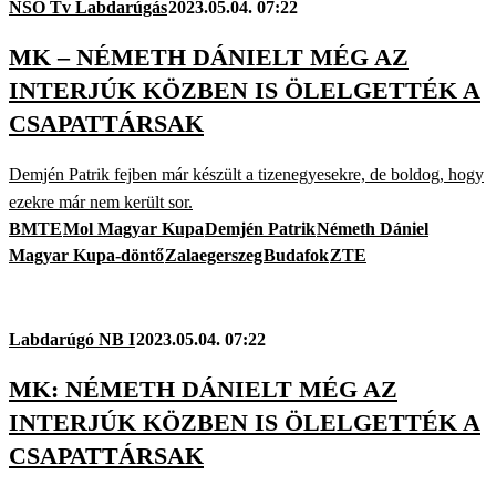
NSO Tv Labdarúgás
2023.05.04. 07:22
MK – NÉMETH DÁNIELT MÉG AZ
INTERJÚK KÖZBEN IS ÖLELGETTÉK A
CSAPATTÁRSAK
Demjén Patrik fejben már készült a tizenegyesekre, de boldog, hogy
ezekre már nem került sor.
BMTE
Mol Magyar Kupa
Demjén Patrik
Németh Dániel
Magyar Kupa-döntő
Zalaegerszeg
Budafok
ZTE
Labdarúgó NB I
2023.05.04. 07:22
MK: NÉMETH DÁNIELT MÉG AZ
INTERJÚK KÖZBEN IS ÖLELGETTÉK A
CSAPATTÁRSAK