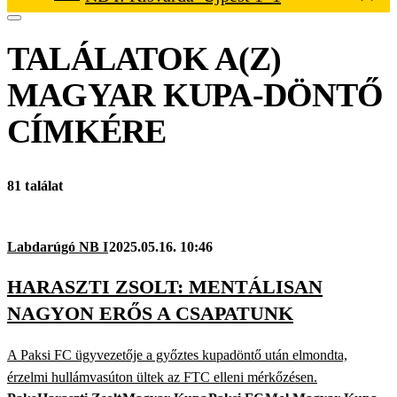
TALÁLATOK A(Z)
MAGYAR KUPA-DÖNTŐ
CÍMKÉRE
81 találat
Labdarúgó NB I
2025.05.16. 10:46
HARASZTI ZSOLT: MENTÁLISAN
NAGYON ERŐS A CSAPATUNK
A Paksi FC ügyvezetője a győztes kupadöntő után elmondta,
érzelmi hullámvasúton ültek az FTC elleni mérkőzésen.