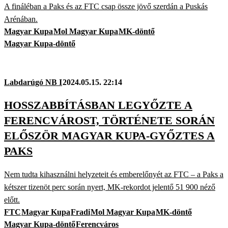
A fináléban a Paks és az FTC csap össze jövő szerdán a Puskás
Arénában.
Magyar Kupa
Mol Magyar Kupa
MK-döntő
Magyar Kupa-döntő
Labdarúgó NB I
2024.05.15. 22:14
HOSSZABBÍTÁSBAN LEGYŐZTE A
FERENCVÁROST, TÖRTÉNETE SORÁN
ELŐSZÖR MAGYAR KUPA-GYŐZTES A
PAKS
Nem tudta kihasználni helyzeteit és emberelőnyét az FTC – a Paks a
kétszer tizenöt perc során nyert, MK-rekordot jelentő 51 900 néző
előtt.
FTC
Magyar Kupa
Fradi
Mol Magyar Kupa
MK-döntő
Magyar Kupa-döntő
Ferencváros