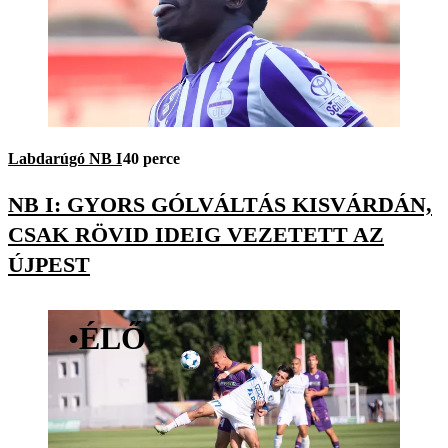
Labdarúgó NB I
40 perce
NB I: GYORS GÓLVÁLTÁS KISVÁRDÁN,
CSAK RÖVID IDEIG VEZETETT AZ
ÚJPEST
•
ÉLŐ