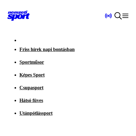
Friss hírek napi bontásban
Sportműsor
Képes Sport
Csupasport
Hátsó füves
Utánpótlássport