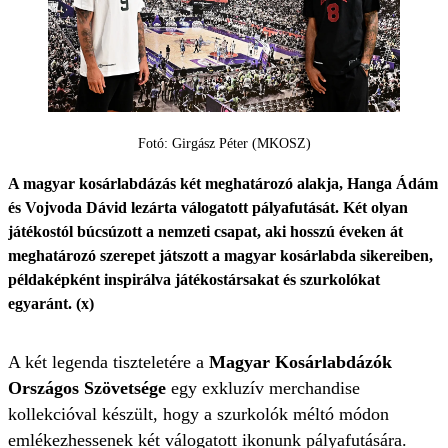
Fotó: Girgász Péter (MKOSZ)
A magyar kosárlabdázás két meghatározó alakja, Hanga Ádám
és Vojvoda Dávid lezárta válogatott pályafutását. Két olyan
játékostól búcsúzott a nemzeti csapat, aki hosszú éveken át
meghatározó szerepet játszott a magyar kosárlabda sikereiben,
példaképként inspirálva játékostársakat és szurkolókat
egyaránt. (x)
A két legenda tiszteletére a
Magyar Kosárlabdázók
Országos Szövetsége
egy exkluzív merchandise
kollekcióval készült, hogy a szurkolók méltó módon
emlékezhessenek két válogatott ikonunk pályafutására.