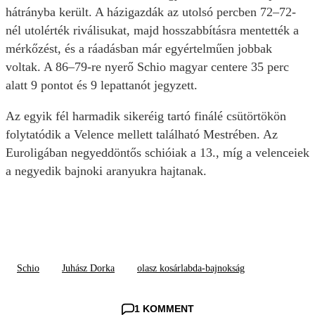
hátrányba került. A házigazdák az utolsó percben 72–72-
nél utolérték riválisukat, majd hosszabbításra mentették a
mérkőzést, és a ráadásban már egyértelműen jobbak
voltak. A 86–79-re nyerő Schio magyar centere 35 perc
alatt 9 pontot és 9 lepattanót jegyzett.
Az egyik fél harmadik sikeréig tartó finálé csütörtökön
folytatódik a Velence mellett található Mestrében. Az
Euroligában negyeddöntős schióiak a 13., míg a velenceiek
a negyedik bajnoki aranyukra hajtanak.
Schio
Juhász Dorka
olasz kosárlabda-bajnokság
1 KOMMENT