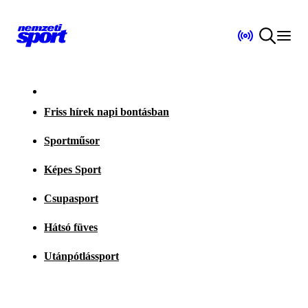
Friss hírek napi bontásban
Sportműsor
Képes Sport
Csupasport
Hátsó füves
Utánpótlássport