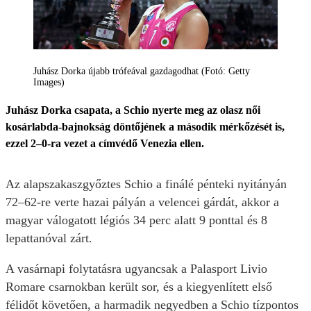
Juhász Dorka újabb trófeával gazdagodhat (Fotó: Getty
Images)
Juhász Dorka csapata, a Schio nyerte meg az olasz női
kosárlabda-bajnokság döntőjének a második mérkőzését is,
ezzel 2–0-ra vezet a címvédő Venezia ellen.
Az alapszakaszgyőztes Schio a finálé pénteki nyitányán
72–62-re verte hazai pályán a velencei gárdát, akkor a
magyar válogatott légiós 34 perc alatt 9 ponttal és 8
lepattanóval zárt.
A vasárnapi folytatásra ugyancsak a Palasport Livio
Romare csarnokban került sor, és a kiegyenlített első
félidőt követően, a harmadik negyedben a Schio tízpontos