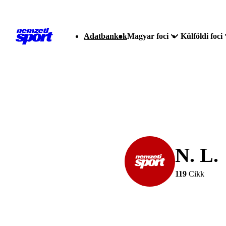
Adatbankok
Magyar foci
Külföldi foci
N. L.
119
Cikk