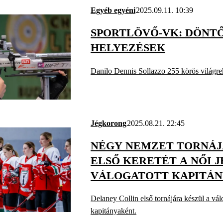
Egyéb egyéni
2025.09.11. 10:39
SPORTLÖVŐ-VK: DÖNT
HELYEZÉSEK
Danilo Dennis Sollazzo 255 körös világrek
Jégkorong
2025.08.21. 22:45
NÉGY NEMZET TORNÁJ
ELSŐ KERETÉT A NŐI 
VÁLOGATOTT KAPITÁN
Delaney Collin első tornájára készül a vál
kapitányaként.