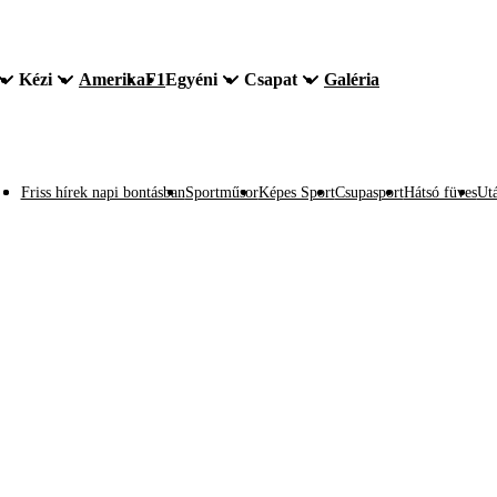
Kézi
Amerika
F1
Egyéni
Csapat
Galéria
Friss hírek napi bontásban
Sportműsor
Képes Sport
Csupasport
Hátsó füves
Utá