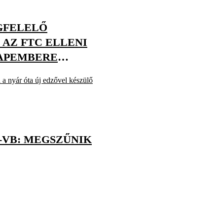
GFELELŐ
AZ FTC ELLENI
APEMBERE
l a nyár óta új edzővel készülő
VB: MEGSZŰNIK