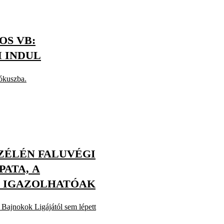
OS VB:
 INDUL
ókuszba.
SZÉLÉN FALUVÉGI
ATA, A
 IGAZOLHATÓAK
Bajnokok Ligájától sem lépett