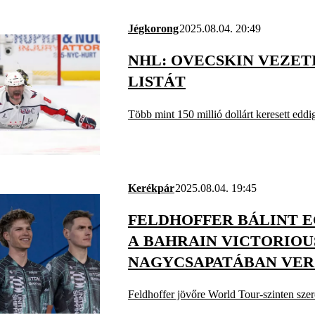
Jégkorong
2025.08.04. 20:49
NHL: OVECSKIN VEZETI
LISTÁT
Több mint 150 millió dollárt keresett eddig
Kerékpár
2025.08.04. 19:45
FELDHOFFER BÁLINT E
A BAHRAIN VICTORIOU
NAGYCSAPATÁBAN VE
Feldhoffer jövőre World Tour-szinten szer