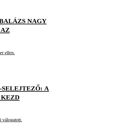
 BALÁZS NAGY
 AZ
r ellen.
-SELEJTEZŐ: A
 KEZD
i válogatott.