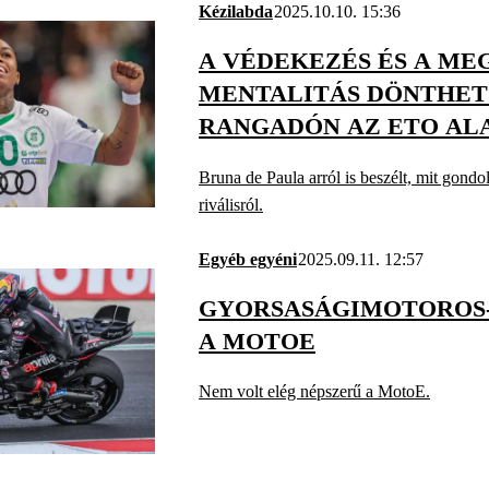
Kézilabda
2025.10.10. 15:36
A VÉDEKEZÉS ÉS A ME
MENTALITÁS DÖNTHET 
RANGADÓN AZ ETO AL
SZERINT
Bruna de Paula arról is beszélt, mit gondo
riválisról.
Egyéb egyéni
2025.09.11. 12:57
GYORSASÁGIMOTOROS-
A MOTOE
Nem volt elég népszerű a MotoE.