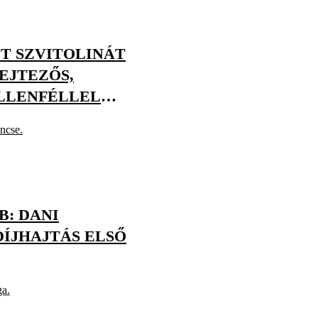
ÉT SZVITOLINÁT
EJTEZŐS,
ELLENFÉLLEL
encse.
: DANI
ÍJHAJTÁS ELSŐ
ga.