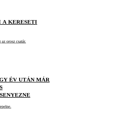
 A KERESETI
 az orosz csatár.
GY ÉV UTÁN MÁR
S
RSENYEZNE
epelne.