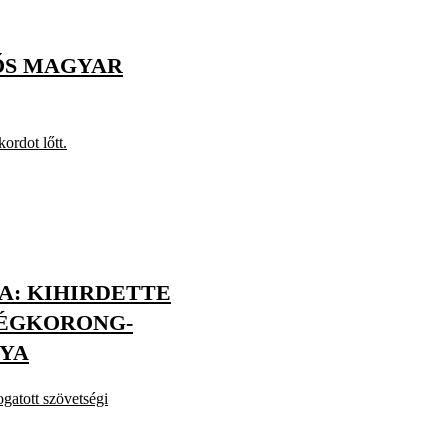
ŐS MAGYAR
ordot lőtt.
A: KIHIRDETTE
JÉGKORONG-
YA
ogatott szövetségi