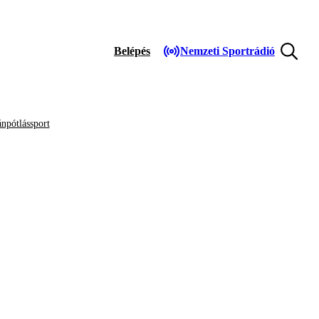
Belépés
Nemzeti Sportrádió
npótlássport