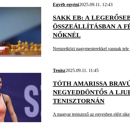
Egyéb egyéni
2025.09.11. 12:43
SAKK EB: A LEGERŐSE
ÖSSZEÁLLÍTÁSBAN A F
NŐKNÉL
Nemzetközi nagymesterekkel vannak tele 
Tenisz
2025.09.11. 11:45
TÓTH AMARISSA BRAV
NEGYEDDÖNTŐS A LJU
TENISZTORNÁN
A magyar teniszező az egyesben elért sike