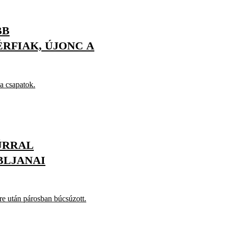
BB
ÉRFIAK, ÚJONC A
a csapatok.
ÚRRAL
BLJANAI
re után párosban búcsúzott.