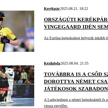
Kerékpár
2025.08.21. 18:22
ORSZÁGÚTI KERÉKPÁR
VINGEGAARD IDÉN SEM
Az Európa-bajnokságot helyezik inkább f
Kézilabda
2025.08.04. 21:35
TOVÁBBRA IS A CSŐD 
DOROTTYA NÉMET CSAP
JÁTÉKOSOK SZABADON
A Ludwigsburg a német bajnokságtól és a 
vissza egyelőre.