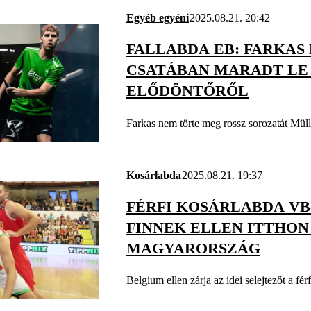
Egyéb egyéni
2025.08.21. 20:42
FALLABDA EB: FARKAS
CSATÁBAN MARADT LE
ELŐDÖNTŐRŐL
Farkas nem törte meg rossz sorozatát Mülle
Kosárlabda
2025.08.21. 19:37
FÉRFI KOSÁRLABDA VB
FINNEK ELLEN ITTHON
MAGYARORSZÁG
Belgium ellen zárja az idei selejtezőt a férf