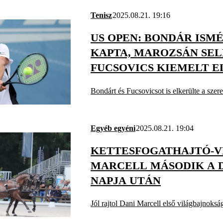
Tenisz
2025.08.21. 19:16
US OPEN: BONDÁR ISM
KAPTA, MAROZSÁN SEL
FUCSOVICS KIEMELT 
KEZD
Bondárt és Fucsovicsot is elkerülte a szer
Egyéb egyéni
2025.08.21. 19:04
KETTESFOGATHAJTÓ-VB
MARCELL MÁSODIK A D
NAPJA UTÁN
Jól rajtol Dani Marcell első világbajnoksá