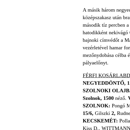
A másik három negyedd
középszakasz után brav
második tíz percben a 
hatodikként nekivágó 
bajnoki címvédőt a M
vezérletével hamar fo
mezőnydobása célba ér
pályaelőnyt.
FÉRFI KOSÁRLABD
NEGYEDDÖNTŐ, 1
SZOLNOKI OLAJB
Szolnok, 1500
néző.
SZOLNOK:
Pongó M
15/6,
Gilszki
2,
Rudn
KECSKEMÉT:
Poll
Kiss D., WITTMAN