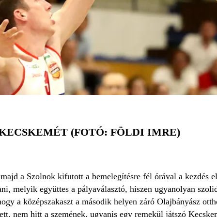
.
KECSKEMÉT (FOTÓ: FÖLDI IMRE)
ajd a Szolnok kifutott a bemelegítésre fél órával a kezdés e
i, melyik együttes a pályaválasztó, hiszen ugyanolyan szolid
hogy a középszakaszt a második helyen záró Olajbányász ott
ett, nem hitt a szemének, ugyanis egy remekül játszó Kecskemé