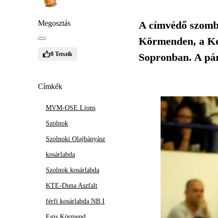
Megosztás
A címvédő szomba
Körmenden, a Kec
0
Tetszik
Sopronban. A pár
Címkék
MVM-OSE Lions
Szolnok
Szolnoki Olajbányász
kosárlabda
Szolnok kosárlabda
KTE-Duna Aszfalt
férfi kosárlabda NB I
Egis Körmend