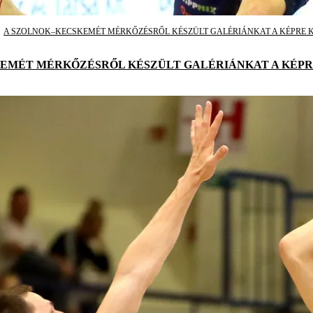
A SZOLNOK–KECSKEMÉT MÉRKŐZÉSRŐL KÉSZÜLT GALÉRIÁNKAT A KÉPRE KATTIN
EMÉT MÉRKŐZÉSRŐL KÉSZÜLT GALÉRIÁNKAT A KÉPRE