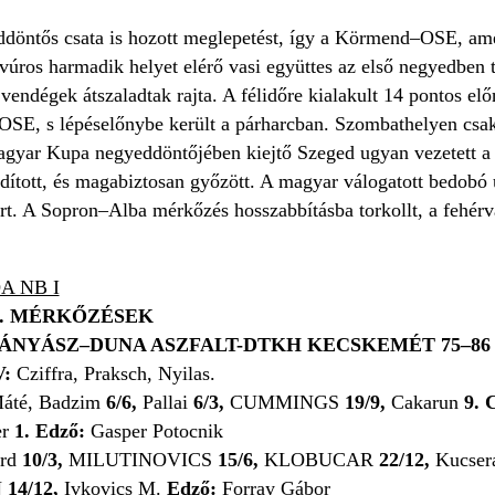
öntős csata is hozott meglepetést, így a Körmend–OSE, amel
úros harmadik helyet elérő vasi együttes az első negyedben ta
vendégek átszaladtak rajta. A félidőre kialakult 14 pontos elő
OSE, s lépéselőnybe került a párharcban. Szombathelyen csak
agyar Kupa negyeddöntőjében kiejtő Szeged ugyan vezetett a
rdított, és magabiztosan győzött. A magyar válogatott bedobó 
t. A Sopron–Alba mérkőzés hosszabbításba torkollt, a fehérvá
A NB I
. MÉRKŐZÉSEK
ÁNYÁSZ–
DUNA ASZFALT-DTKH KECSKEMÉT
75–8
V:
Cziffra, Praksch, Nyilas.
áté, Badzim
6/6,
Pallai
6/3,
CUMMINGS
19/9,
Cakarun
9.
C
er
1.
Edző:
Gasper Potocnik
ard
10/3,
MILUTINOVICS
15/6,
KLOBUCAR
22/12,
Kucsera
N
14/12,
Ivkovics M.
Edző:
Forray Gábor