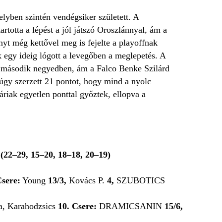
yben szintén vendégsiker született. A
rtotta a lépést a jól játszó Oroszlánnyal, ám a
nyt még kettővel meg is fejelte a playoffnak
 egy ideig lógott a levegőben a meglepetés. A
 második negyedben, ám a Falco Benke Szilárd
úgy szerzett 21 pontot, hogy mind a nyolc
riak egyetlen ponttal győztek, ellopva a
6
(22–29, 15–20, 18–18, 20–19)
sere:
Young
13/3,
Kovács P.
4,
SZUBOTICS
, Karahodzsics
10.
Csere:
DRAMICSANIN
15/6,