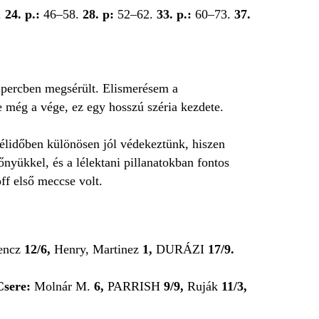
.
24. p.:
46–58.
28. p:
52–62.
33. p.:
60–73.
37.
 percben megsérült. Elismerésem a
e még a vége, ez egy hosszú széria kezdete.
élidőben különösen jól védekeztünk, hiszen
őnyükkel, és a lélektani pillanatokban fontos
ff első meccse volt.
encz
12/6,
Henry, Martinez
1,
DURÁZI
17/9.
Csere:
Molnár M.
6,
PARRISH
9/9,
Ruják
11/3,