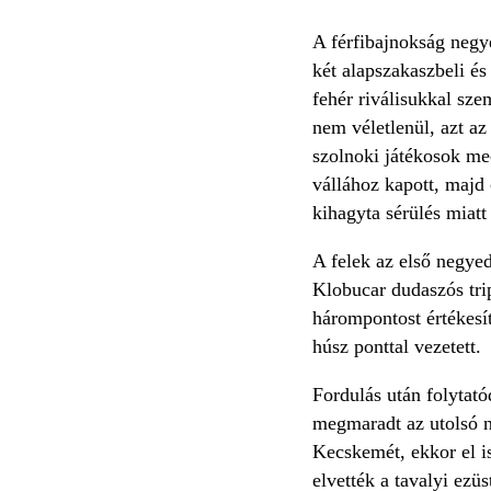
A férfibajnokság negye
két alapszakaszbeli és
fehér riválisukkal sz
nem véletlenül, azt az
szolnoki játékosok mec
vállához kapott, majd 
kihagyta sérülés miatt
A felek az első negye
Klobucar dudaszós trip
hárompontost értékesít
húsz ponttal vezetett.
Fordulás után folytató
megmaradt az utolsó ne
Kecskemét, ekkor el i
elvették a tavalyi ezü