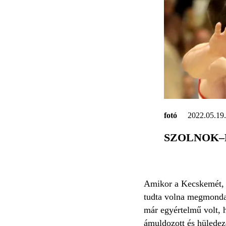
fotó
2022.05.19
SZOLNOK–
Amikor a Kecskemét, m
tudta volna megmondan
már egyértelmű volt, 
ámuldozott és hüledez