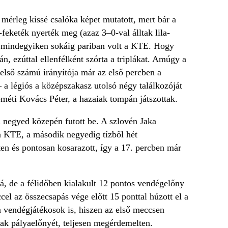
mérleg kissé csalóka képet mutatott, mert bár a
feketék nyerték meg (azaz 3–0-val álltak lila-
: mindegyiken sokáig pariban volt a KTE. Hogy
n, ezúttal ellenfélként szórta a triplákat. Amúgy a
első számú irányítója már az első percben a
– a légiós a középszakasz utolsó négy találkozóját
eméti Kovács Péter, a hazaiak tompán játszottak.
 negyed közepén futott be. A szlovén Jaka
t a KTE, a második negyedig tízből hét
ten és pontosan kosarazott, így a 17. percben már
lá, de a félidőben kialakult 12 pontos vendégelőny
el az összecsapás vége előtt 15 ponttal húzott el a
 vendégjátékosok is, hiszen az első meccsen
iak pályaelőnyét, teljesen megérdemelten.