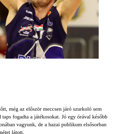
lőtt, még az először meccsen járó szurkoló sem
 taps fogadta a játékosokat. Jó egy órával később
honában vagyunk, de a hazai publikum elsősorban
tet látott.