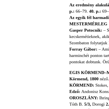
Az eredmény alakulás
p.:
66–79.
40. p.:
69–
Az egyik fél harmadi
MESTERMÉRLEG
Gasper Potocnik:
– S
kecskemétieknek, akik
Szombaton folytatjuk
Forray Gábor:
– Ami
harminchét ponton tart
pontokat dobtunk. Örü
EGIS KÖRMEND–
Körmend, 1800
néző
KÖRMEND:
Stokes,
Edző:
Andonisz Konsz
OROSZLÁNY:
Ihri
Tóth B.
5/3,
Dorogi
2