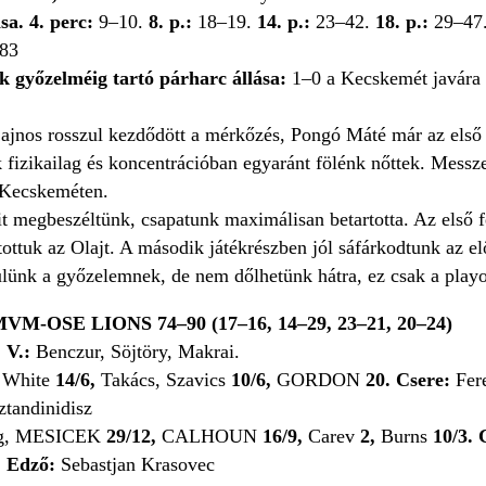
a. 4. perc:
9–10.
8. p.:
18–19.
14. p.:
23–42.
18. p.:
29–47
83
k győzelméig tartó párharc állása:
1–0 a Kecskemét javára
ajnos rosszul kezdődött a mérkőzés, Pongó Máté már az első
 fizikailag és koncentrációban egyaránt fölénk nőttek. Messz
 Kecskeméten.
t megbeszéltünk, csapatunk maximálisan betartotta. Az első f
ottuk az Olajt. A második játékrészben jól sáfárkodtunk az el
lünk a győzelemnek, de nem dőlhetünk hátra, ez csak a playo
MVM-OSE LIONS 74–
90
(17–16, 14–29, 23–21, 20–24)
.
V.:
Benczur, Söjtöry, Makrai.
 White
14/6,
Takács, Szavics
10/6,
GORDON
20.
Csere:
Fer
tandinidisz
ng, MESICEK
29/12,
CALHOUN
16/9,
Carev
2,
Burns
10/3.
.
Edző:
Sebastjan Krasovec