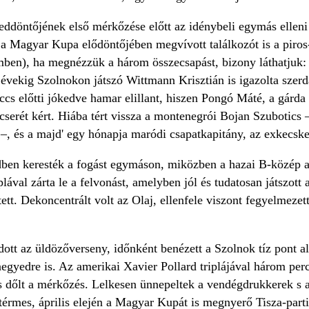
ddöntőjének első mérkőzése előtt az idénybeli egymás elleni 
 a Magyar Kupa elődöntőjében megvívott találkozót is a piros-
emben), ha megnézzük a három összecsapást, bizony láthatjuk
 évekig Szolnokon játszó Wittmann Krisztián is igazolta szerdá
cs előtti jókedve hamar elillant, hiszen Pongó Máté, a gárda 
cserét kért. Hiába tért vissza a montenegrói Bojan Szubotics 
 –, és a majd' egy hónapja maródi csapatkapitány, az exkecsk
dben keresték a fogást egymáson, miközben a hazai B-közép a
lával zárta le a felvonást, amelyben jól és tudatosan játszot
ett. Dekoncentrált volt az Olaj, ellenfele viszont fegyelmezet
dott az üldözőverseny, időnként benézett a Szolnok tíz pont a
gyedre is. Az amerikai Xavier Pollard triplájával három percc
s dőlt a mérkőzés. Lelkesen ünnepeltek a vendégdrukkerek s a
stérmes, április elején a Magyar Kupát is megnyerő Tisza-part