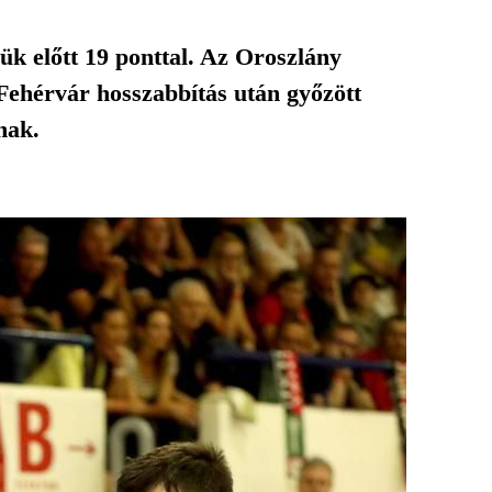
k előtt 19 ponttal. Az Oroszlány
ehérvár hosszabbítás után győzött
nak.