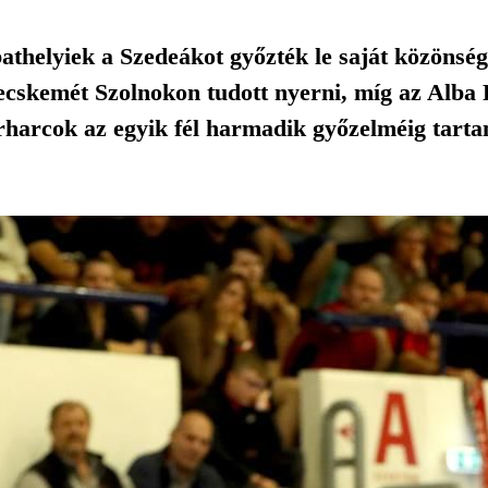
thelyiek a Szedeákot győzték le saját közönségü
skemét Szolnokon tudott nyerni, míg az Alba F
harcok az egyik fél harmadik győzelméig tarta