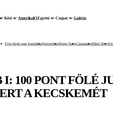
Kézi
Amerika
F1
Egyéni
Csapat
Galéria
Friss hírek napi bontásban
Sportműsor
Képes Sport
Csupasport
Hátsó füves
Utá
 I: 100 PONT FÖLÉ J
ERT A KECSKEMÉT