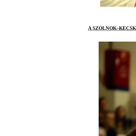
A SZOLNOK–KECSK