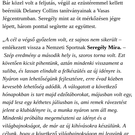
Bár közel volt a feljutás, végül az ezüstéremmel kellett
beérniük Delaney Collins tanítványainak a Vasas
Jégcentrumban. Seregély mint az öt mérkőzésen jégre
lépett, három ponttal segítette az együttest.
„A cél a végső győzelem volt, ez sajnos nem sikerült
–
emlékezett vissza a Nemzeti Sportnak
Seregély Míra.
–
Szép eredmény a második hely is, szoros torna volt. Ezt
követően kicsit pihentünk, aztán mindenki visszament a
suliba, és lassan elindult a felkészülés az új idényre is.
Nyáron van lehetőségünk fejlesztésre, erre évad közben
kevesebb lehetőség adódik. A válogatott a következő
hónapokban is tart majd edzőtáborokat, májusban volt egy,
majd lesz egy kéthetes júliusban is, ami remek rávezetést
jelent a klubidényre is, a munka nyáron sem áll meg.
Mindenki próbálta megemészteni az idényt és a
világbajnokságot, de már az új kihívásokra készülünk. A
célunk, hogy a következő világbajnokságon mi legyünk az