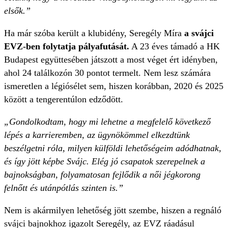
elsők.”
Ha már szóba került a klubidény, Seregély Míra
a svájci
EVZ-ben folytatja pályafutását.
A 23 éves támadó a HK
Budapest együttesében játszott a most véget ért idényben,
ahol 24 találkozón 30 pontot termelt. Nem lesz számára
ismeretlen a légiósélet sem, hiszen korábban, 2020 és 2025
között a tengerentúlon edződött.
„Gondolkodtam, hogy mi lehetne a megfelelő következő
lépés a karrieremben, az ügynökömmel elkezdtünk
beszélgetni róla, milyen külföldi lehetőségeim adódhatnak,
és így jött képbe Svájc. Elég jó csapatok szerepelnek a
bajnokságban, folyamatosan fejlődik a női jégkorong
felnőtt és utánpótlás szinten is.”
Nem is akármilyen lehetőség jött szembe, hiszen a regnáló
svájci bajnokhoz igazolt Seregély, az EVZ ráadásul