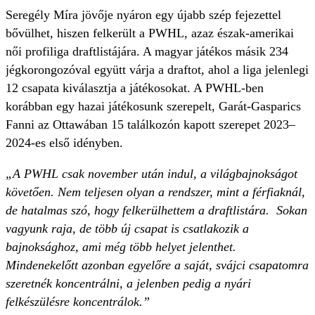
Seregély Míra jövője nyáron egy újabb szép fejezettel
bővülhet, hiszen felkerült a PWHL, azaz észak-amerikai
női profiliga draftlistájára. A magyar játékos másik 234
jégkorongozóval együtt várja a draftot, ahol a liga jelenlegi
12 csapata kiválasztja a játékosokat. A PWHL-ben
korábban egy hazai játékosunk szerepelt, Garát-Gasparics
Fanni az Ottawában 15 találkozón kapott szerepet 2023–
2024-es első idényben.
„A PWHL csak november után indul, a világbajnokságot
követően. Nem teljesen olyan a rendszer, mint a férfiaknál,
de hatalmas szó, hogy felkerülhettem a draftlistára. Sokan
vagyunk raja, de több új csapat is csatlakozik a
bajnoksághoz, ami még több helyet jelenthet.
Mindenekelőtt azonban egyelőre a saját, svájci csapatomra
szeretnék koncentrálni, a jelenben pedig a nyári
felkészülésre koncentrálok.”