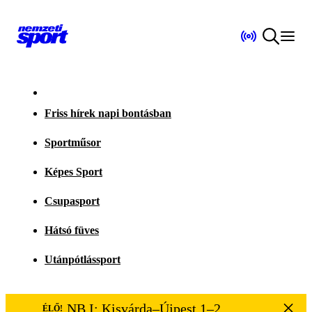
Friss hírek napi bontásban
Sportműsor
Képes Sport
Csupasport
Hátsó füves
Utánpótlássport
NB I: Kisvárda–Újpest 1–2
ÉLŐ!