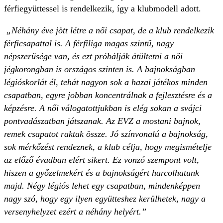
férfiegyüttessel is rendelkezik, így a klubmodell adott.
„Néhány éve jött létre a női csapat, de a klub rendelkezik
férficsapattal is. A férfiliga magas szintű, nagy
népszerűsége van, és ezt próbálják átültetni a női
jégkorongban is országos szinten is. A bajnokságban
légióskorlát él, tehát nagyon sok a hazai játékos minden
csapatban, egyre jobban koncentrálnak a fejlesztésre és a
képzésre. A női válogatottjukban is elég sokan a svájci
pontvadászatban játszanak. Az EVZ a mostani bajnok,
remek csapatot raktak össze. Jó színvonalú a bajnokság,
sok mérkőzést rendeznek, a klub célja, hogy megismételje
az előző évadban elért sikert. Ez vonzó szempont volt,
hiszen a győzelmekért és a bajnokságért harcolhatunk
majd. Négy légiós lehet egy csapatban, mindenképpen
nagy szó, hogy egy ilyen együtteshez kerülhetek, nagy a
versenyhelyzet ezért a néhány helyért.”