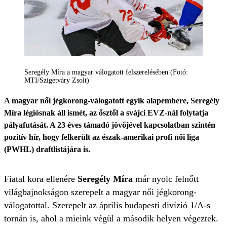
Seregély Míra a magyar válogatott felszerelésében (Fotó:
MTI/Szigetváry Zsolt)
A magyar női jégkorong-válogatott egyik alapembere, Seregély
Míra légiósnak áll ismét, az ősztől a svájci EVZ-nál folytatja
pályafutását. A 23 éves támadó jövőjével kapcsolatban szintén
pozitív hír, hogy felkerült az észak-amerikai profi női liga
(PWHL) draftlistájára is.
Fiatal kora ellenére
Seregély Míra
már nyolc felnőtt
világbajnokságon szerepelt a magyar női jégkorong-
válogatottal. Szerepelt az április budapesti divízió 1/A-s
tornán is, ahol a mieink végül a második helyen végeztek.