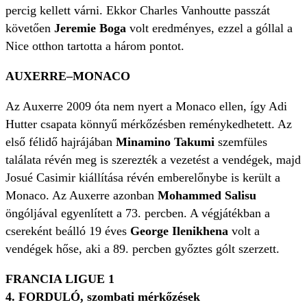
percig kellett várni. Ekkor Charles Vanhoutte passzát
követően
Jeremie Boga
volt eredményes, ezzel a góllal a
Nice otthon tartotta a három pontot.
AUXERRE–MONACO
Az Auxerre 2009 óta nem nyert a Monaco ellen, így Adi
Hutter csapata könnyű mérkőzésben reménykedhetett. Az
első félidő hajrájában
Minamino Takumi
szemfüles
találata révén meg is szerezték a vezetést a vendégek, majd
Josué Casimir kiállítása révén emberelőnybe is került a
Monaco. Az Auxerre azonban
Mohammed Salisu
öngóljával egyenlített a 73. percben. A végjátékban a
csereként beálló 19 éves
George Ilenikhena
volt a
vendégek hőse, aki a 89. percben győztes gólt szerzett.
FRANCIA LIGUE 1
4. FORDULÓ, szombati mérkőzések