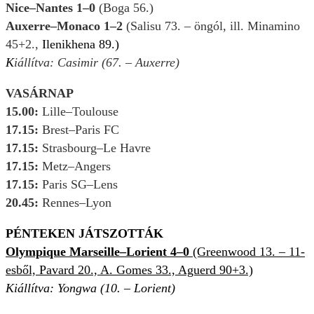
Nice–Nantes 1–0
(Boga 56.)
Auxerre–Monaco 1–2
(Salisu 73. – öngól, ill. Minamino
45+2.,
Ilenikhena 89.)
K
iállítva: Casimir (67. – Auxerre)
VASÁRNAP
15.00:
Lille–Toulouse
17.15:
Brest–Paris FC
17.15:
Strasbourg–Le Havre
17.15:
Metz–Angers
17.15:
Paris SG–Lens
20.45:
Rennes–Lyon
PÉNTEKEN JÁTSZOTTÁK
Olympique Marseille–Lorient 4–0
(Greenwood 13. – 11-
esből, Pavard 20., A. Gomes 33., Aguerd 90+3.)
Kiállítva: Yongwa (10. – Lorient)