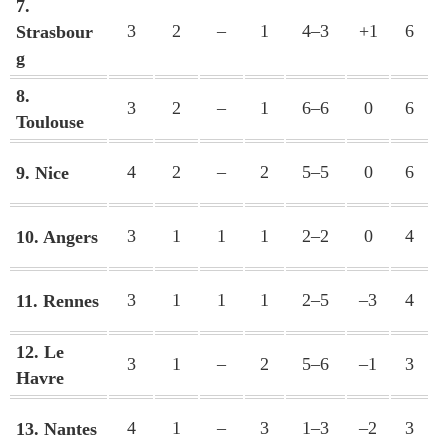
7.
3
2
–
1
4–3
+1
6
Strasbour
g
8.
3
2
–
1
6–6
0
6
Toulouse
4
2
–
2
5–5
0
6
9. Nice
3
1
1
1
2–2
0
4
10. Angers
3
1
1
1
2–5
–3
4
11. Rennes
12. Le
3
1
–
2
5–6
–1
3
Havre
4
1
–
3
1–3
–2
3
13. Nantes