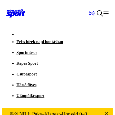
Friss hírek napi bontásban
Sportműsor
Képes Sport
Csupasport
Hátsó füves
Utánpótlássport
NB I: Paks–Kispest-Honvéd 0–0
ÉLŐ!