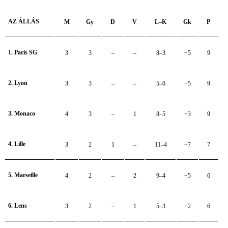
AZ ÁLLÁS
M
Gy
D
V
L–K
Gk
P
1. Paris SG
3
3
–
–
8–3
+5
9
2. Lyon
3
3
–
–
5–0
+5
9
3. Monaco
4
3
–
1
8–5
+3
9
4. Lille
3
2
1
–
11–4
+7
7
5. Marseille
4
2
–
2
9–4
+5
6
6. Lens
3
2
–
1
5–3
+2
6