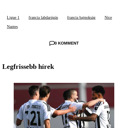
Ligue 1
francia labdarúgás
francia bajnokság
Nice
Nantes
0 KOMMENT
Legfrissebb hírek