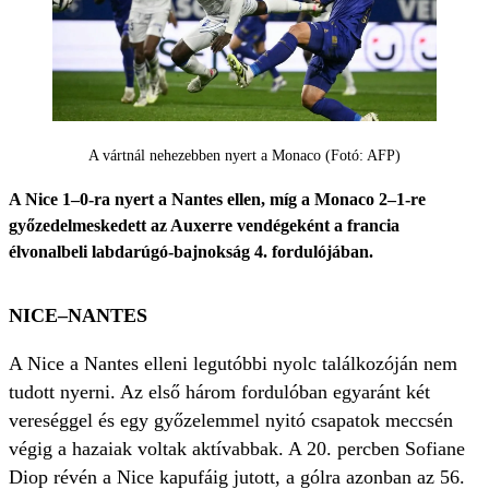
A vártnál nehezebben nyert a Monaco (Fotó: AFP)
A Nice 1–0-ra nyert a Nantes ellen, míg a Monaco 2–1-re
győzedelmeskedett az Auxerre vendégeként a francia
élvonalbeli labdarúgó-bajnokság 4. fordulójában.
NICE–NANTES
A Nice a Nantes elleni legutóbbi nyolc találkozóján nem
tudott nyerni. Az első három fordulóban egyaránt két
vereséggel és egy győzelemmel nyitó csapatok meccsén
végig a hazaiak voltak aktívabbak. A 20. percben Sofiane
Diop révén a Nice kapufáig jutott, a gólra azonban az 56.