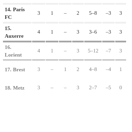
14. Paris
3
1
–
2
5–8
–3
3
FC
15.
4
1
–
3
3–6
–3
3
Auxerre
16.
4
1
–
3
5–12
–7
3
Lorient
3
–
1
2
4–8
–4
1
17. Brest
3
–
–
3
2–7
–5
0
18. Metz