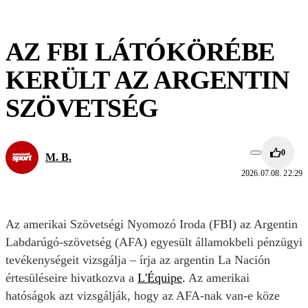
AZ FBI LÁTÓKÖRÉBE
KERÜLT AZ ARGENTIN
SZÖVETSÉG
0
M. B.
2026.07.08. 22:29
Az amerikai Szövetségi Nyomozó Iroda (FBI) az Argentin
Labdarúgó-szövetség (AFA) egyesült államokbeli pénzügyi
tevékenységeit vizsgálja – írja az argentin La Nación
értesüléseire hivatkozva a
L'Équipe
.
Az amerikai
hatóságok azt vizsgálják, hogy az AFA-nak van-e köze