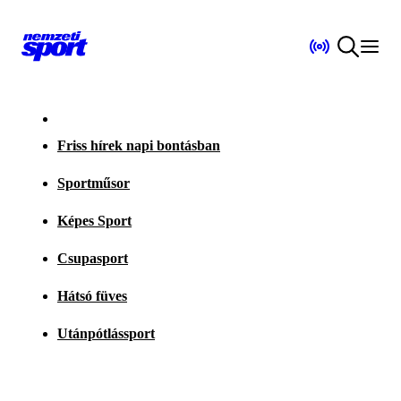
Friss hírek napi bontásban
Sportműsor
Képes Sport
Csupasport
Hátsó füves
Utánpótlássport