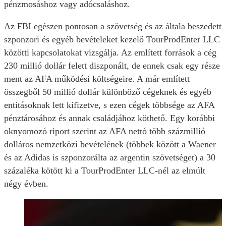
pénzmosáshoz vagy adócsaláshoz.
Az FBI egészen pontosan a szövetség és az általa beszedett
szponzori és egyéb bevételeket kezelő TourProdEnter LLC
közötti kapcsolatokat vizsgálja. Az említett források a cég
230 millió dollár felett diszponált, de ennek csak egy része
ment az AFA működési költségeire. A már említett
összegből 50 millió dollár különböző cégeknek és egyéb
entitásoknak lett kifizetve, s ezen cégek többsége az AFA
pénztárosához és annak családjához köthető. Egy korábbi
oknyomozó riport szerint az AFA nettó több százmillió
dolláros nemzetközi bevételének (többek között a Waener
és az Adidas is szponzorálta az argentin szövetséget) a 30
százaléka kötött ki a TourProdEnter LLC-nél az elmúlt
négy évben.