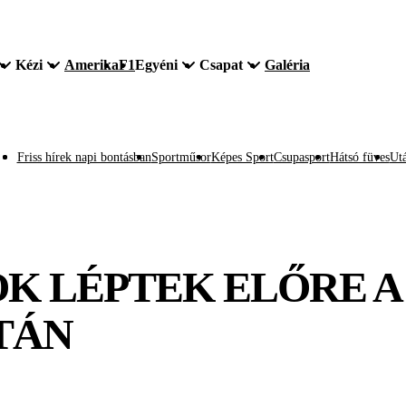
Kézi
Amerika
F1
Egyéni
Csapat
Galéria
Friss hírek napi bontásban
Sportműsor
Képes Sport
Csupasport
Hátsó füves
Utá
OK LÉPTEK ELŐRE A
TÁN