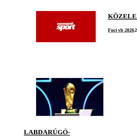
KÖZELEG
Foci vb 2026
2
LABDARÚGÓ-