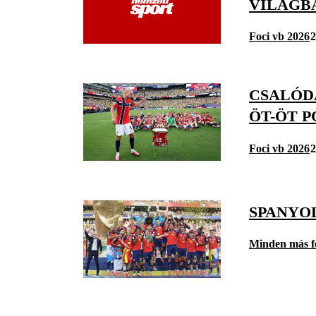
VILÁGB
Foci vb 2026
2
CSALÓD
ÖT-ÖT P
Foci vb 2026
2
SPANYO
Minden más f