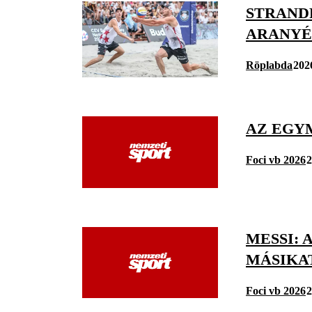
STRAND
ARANYÉ
Röplabda
202
AZ EGY
Foci vb 2026
2
MESSI:
MÁSIKA
Foci vb 2026
2