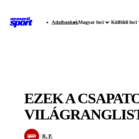
Adatbankok
Magyar foci
Külföldi foci
EZEK A CSAPAT
VILÁGRANGLIS
R. P.