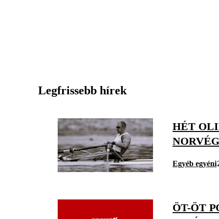
Legfrissebb hírek
HÉT OL
NORVÉ
Egyéb egyéni
ÖT-ÖT P