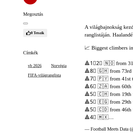
Megosztás
A világbajnokság kezde
0
Tetszik
ranglistáján. Haalandé
📈 Biggest climbers in
Címkék
🔺1⃣2⃣ 🇳🇴 from 31s
vb 2026
Norvégia
🔺8⃣ 🇬🇭 from 73rd 
FIFA-világranglista
🔺7⃣ 🇵🇾 from 41st 
🔺6⃣ 🇿🇦 from 60th 
🔺5⃣ 🇨🇭 from 19th 
🔺5⃣ 🇪🇬 from 29th 
🔺5⃣ 🇨🇩 from 46th 
🔺4⃣ 🇲🇽…
— Football Meets Data (