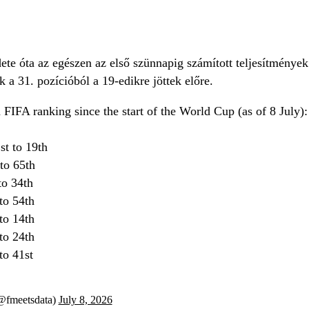
te óta az egészen az első szünnapig számított teljesítmények 
k a 31. pozícióból a 19-edikre jöttek előre.
 FIFA ranking since the start of the World Cup (as of 8 July):
t to 19th
to 65th
to 34th
to 54th
to 14th
to 24th
to 41st
@fmeetsdata)
July 8, 2026