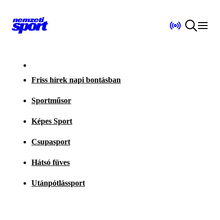
Friss hírek napi bontásban
Sportműsor
Képes Sport
Csupasport
Hátsó füves
Utánpótlássport