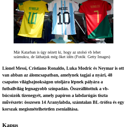
Már Katarban is úgy nézett ki, hogy az utolsó vb lehet
számukra, de láthatjuk még őket idén (Fotók: Getty Images)
Lionel Messi, Cristiano Ronaldo, Luka Modric és Neymar is ott
van abban az álomcsapatban, amelynek tagjai a nyári, 48
csapatos világbajnokságon utoljára lépnek pályára a
futballvilág legnagyobb színpadán. Összeállítottuk a vb-
búcsúzók tizenegyét, amely papíron a labdarúgás tiszta
művészete: összesen 14 Aranylabda, számtalan BL-trófea és egy
korszak megismételhetetlen zsenialitása.
Kapus