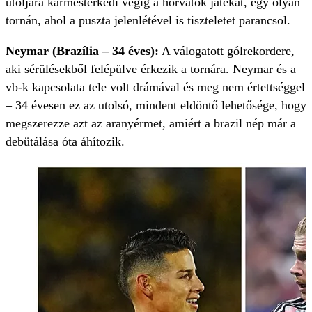
utoljára karmesterkedi végig a horvátok játékát, egy olyan
tornán, ahol a puszta jelenlétével is tiszteletet parancsol.
Neymar (Brazília – 34 éves):
A válogatott gólrekordere,
aki sérülésekből felépülve érkezik a tornára. Neymar és a
vb-k kapcsolata tele volt drámával és meg nem értettséggel
– 34 évesen ez az utolsó, mindent eldöntő lehetősége, hogy
megszerezze azt az aranyérmet, amiért a brazil nép már a
debütálása óta áhítozik.