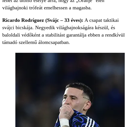
lehet az utolsó esélye arra, hogy az „Oranje” élén
világbajnoki trófeát emelhessen a magasba.
Ricardo Rodríguez (Svájc – 33 éves):
A csapat taktikai
svájci bicskája. Negyedik világbajnokságára készül, és
baloldali védőként a stabilitást garantálja ebben a rendkívül
támadó szellemű álomcsapatban.