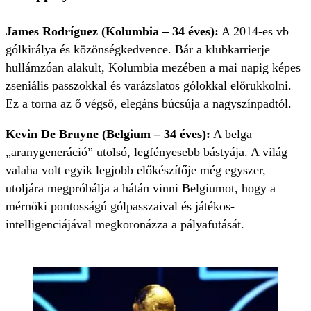
James Rodríguez (Kolumbia – 34 éves):
A 2014-es vb
gólkirálya és közönségkedvence. Bár a klubkarrierje
hullámzóan alakult, Kolumbia mezében a mai napig képes
zseniális passzokkal és varázslatos gólokkal előrukkolni.
Ez a torna az ő végső, elegáns búcsúja a nagyszínpadtól.
Kevin De Bruyne (Belgium – 34 éves):
A belga
„aranygeneráció” utolsó, legfényesebb bástyája. A világ
valaha volt egyik legjobb előkészítője még egyszer,
utoljára megpróbálja a hátán vinni Belgiumot, hogy a
mérnöki pontosságú gólpasszaival és játékos-
intelligenciájával megkoronázza a pályafutását.