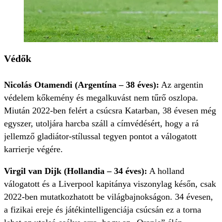
Védők
Nicolás Otamendi (Argentína – 38 éves):
Az argentin
védelem kőkemény és megalkuvást nem tűrő oszlopa.
Miután 2022-ben felért a csúcsra Katarban, 38 évesen még
egyszer, utoljára harcba száll a címvédésért, hogy a rá
jellemző gladiátor-stílussal tegyen pontot a válogatott
karrierje végére.
Virgil van Dijk (Hollandia – 34 éves):
A holland
válogatott és a Liverpool kapitánya viszonylag későn, csak
2022-ben mutatkozhatott be világbajnokságon. 34 évesen,
a fizikai ereje és játékintelligenciája csúcsán ez a torna