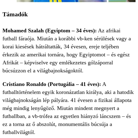
Támadók
Mohamed Szalah (Egyiptom – 34 éves):
Az afrikai
futball fáraója. Miután a korábbi vb-ken sérülések vagy a
korai kiesések hátráltatták, 34 évesen, ereje teljében
érkezik az amerikai tornára, hogy Egyiptomot – és egész
Afrikát – képviselve egy emlékezetes gólzáporral
búcsúzzon el a világbajnokságoktól.
Cristiano Ronaldo (Portugália – 41 éves):
A
futballtörténelem egyik koronázatlan királya, aki a hatodik
világbajnokságán lép pályára. 41 évesen a fizikai állapota
még mindig lenyűgöző. Miután mindent megnyert a
futballban, a vb-trófea az egyetlen hiányzó láncszem – és
ez a torna az ő abszolút, monumentális búcsúja a
futballvilágtól.