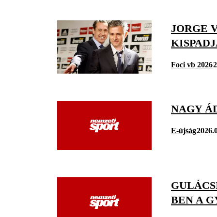
JORGE V
KISPAD
Foci vb 2026
2
NAGY Á
E-újság
2026.0
GULÁCSI
BEN A 