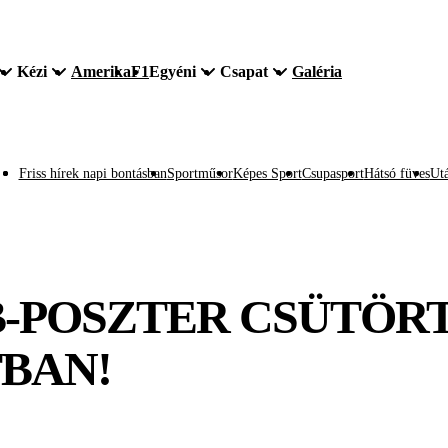
Kézi
Amerika
F1
Egyéni
Csapat
Galéria
Friss hírek napi bontásban
Sportműsor
Képes Sport
Csupasport
Hátsó füves
Utá
B-POSZTER CSÜTÖR
BAN!