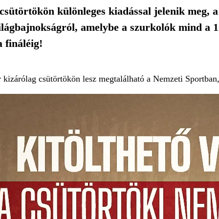
sütörtökön különleges kiadással jelenik meg, a
világbajnokságról, amelybe a szurkolók mind a 
 fináléig!
r kizárólag csütörtökön lesz megtalálható a Nemzeti Sportba