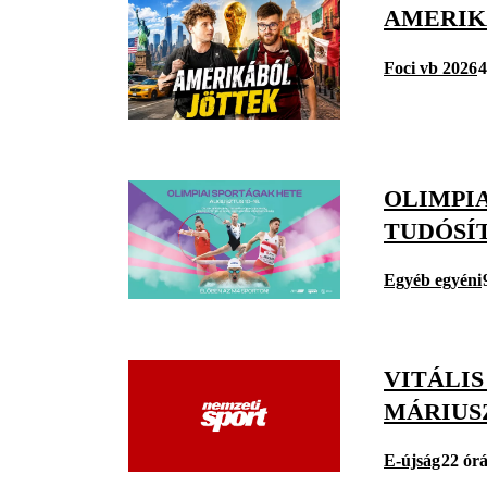
AMERIKÁ
Foci vb 2026
4
OLIMPI
TUDÓSÍ
Egyéb egyéni
VITÁLI
MÁRIUS
E-újság
22 órá