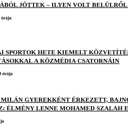
BÓL JÖTTEK – ILYEN VOLT BELÜLRŐL 
 órája
AI SPORTOK HETE KIEMELT KÖZVETÍTÉ
TÁSOKKAL A KÖZMÉDIA CSATORNÁIN
9 órája
S MILÁN GYEREKKÉNT ÉRKEZETT, BAJ
Z: ÉLMÉNY LENNE MOHAMED SZALAH E
ja