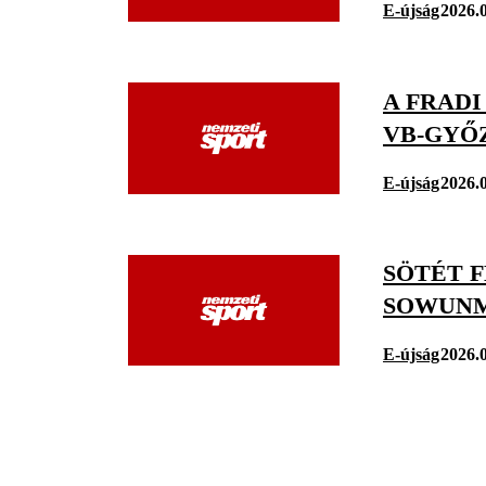
E-újság
2026.0
A FRADI
VB-GYŐ
E-újság
2026.0
SÖTÉT F
SOWUNM
E-újság
2026.0