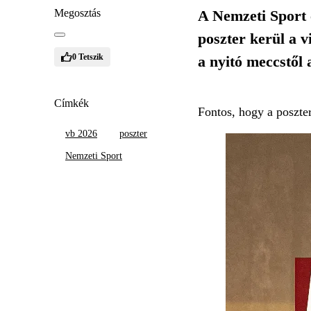
Megosztás
A Nemzeti Sport c
poszter kerül a 
0
Tetszik
a nyitó meccstől a
Címkék
Fontos, hogy a poszte
vb 2026
poszter
Nemzeti Sport