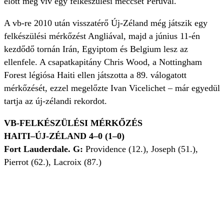
előtt még vív egy felkészülési meccset Peruval.
A vb-re 2010 után visszatérő Új-Zéland még játszik egy
felkészülési mérkőzést Angliával, majd a június 11-én
kezdődő tornán Irán, Egyiptom és Belgium lesz az
ellenfele. A csapatkapitány Chris Wood, a Nottingham
Forest légiósa Haiti ellen játszotta a 89. válogatott
mérkőzését, ezzel megelőzte Ivan Vicelichet – már egyedül
tartja az új-zélandi rekordot.
VB-FELKÉSZÜLÉSI MÉRKŐZÉS
HAITI–ÚJ-ZÉLAND 4–0 (1–0)
Fort Lauderdale. G:
Providence (12.), Joseph (51.),
Pierrot (62.), Lacroix (87.)