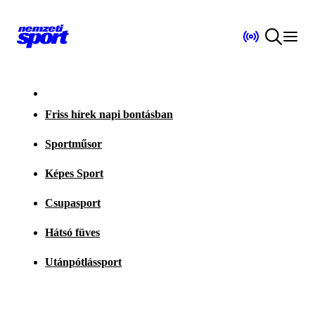
Friss hírek napi bontásban
Sportműsor
Képes Sport
Csupasport
Hátsó füves
Utánpótlássport