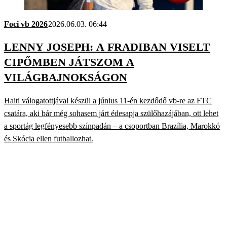
Foci vb 2026
2026.06.03. 06:44
LENNY JOSEPH: A FRADIBAN VISELT
CIPŐMBEN JÁTSZOM A
VILÁGBAJNOKSÁGON
Haiti válogatottjával készül a június 11-én kezdődő vb-re az FTC
csatára, aki bár még sohasem járt édesapja szülőhazájában, ott lehet
a sportág legfényesebb színpadán – a csoportban Brazília, Marokkó
és Skócia ellen futballozhat.