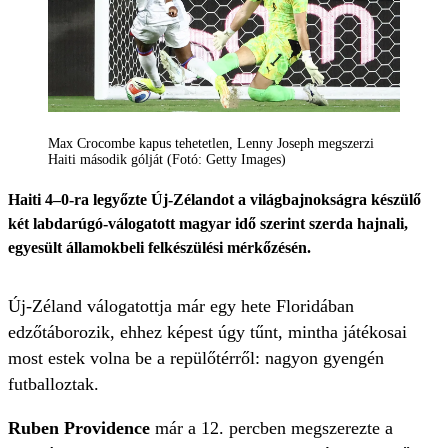
Max Crocombe kapus tehetetlen, Lenny Joseph megszerzi
Haiti második gólját (Fotó: Getty Images)
Haiti 4–0-ra legyőzte Új-Zélandot a világbajnokságra készülő
két labdarúgó-válogatott magyar idő szerint szerda hajnali,
egyesült államokbeli felkészülési mérkőzésén.
Új-Zéland válogatottja már egy hete Floridában
edzőtáborozik, ehhez képest úgy tűnt, mintha játékosai
most estek volna be a repülőtérről: nagyon gyengén
futballoztak.
Ruben Providence
már a 12. percben megszerezte a