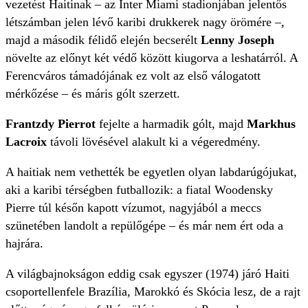
vezetést Haitinak – az Inter Miami stadionjában jelentős
létszámban jelen lévő karibi drukkerek nagy örömére –,
majd a második félidő elején becserélt
Lenny Joseph
növelte az előnyt két védő között kiugorva a leshatárról. A
Ferencváros támadójának ez volt az első válogatott
mérkőzése – és máris gólt szerzett.
Frantzdy Pierrot
fejelte a harmadik gólt, majd
Markhus
Lacroix
távoli lövésével alakult ki a végeredmény.
A haitiak nem vethették be egyetlen olyan labdarúgójukat,
aki a karibi térségben futballozik: a fiatal Woodensky
Pierre túl későn kapott vízumot, nagyjából a meccs
szünetében landolt a repülőgépe – és már nem ért oda a
hajrára.
A világbajnokságon eddig csak egyszer (1974) járó Haiti
csoportellenfele Brazília, Marokkó és Skócia lesz, de a rajt