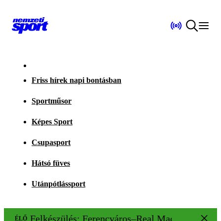
Friss hírek napi bontásban
Sportműsor
Képes Sport
Csupasport
Hátsó füves
Utánpótlássport
Felkészülés: Ferencváros–Real Madrid 1–2
ÉLŐ