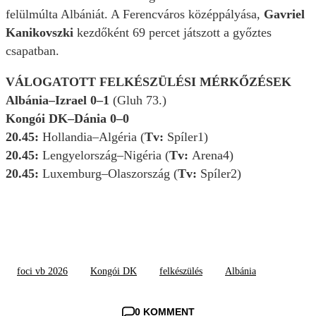
felülmúlta Albániát. A Ferencváros középpályása,
Gavriel
Kanikovszki
kezdőként 69 percet játszott a győztes
csapatban.
VÁLOGATOTT FELKÉSZÜLÉSI MÉRKŐZÉSEK
Albánia–Izrael 0–1
(Gluh 73.)
Kongói DK–Dánia 0–0
20.45:
Hollandia–Algéria (
Tv:
Spíler1)
20.45:
Lengyelország–Nigéria (
Tv:
Arena4)
20.45:
Luxemburg–Olaszország (
Tv:
Spíler2)
foci vb 2026
Kongói DK
felkészülés
Albánia
0 KOMMENT