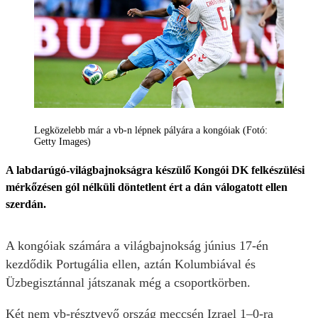
Legközelebb már a vb-n lépnek pályára a kongóiak (Fotó:
Getty Images)
A labdarúgó-világbajnokságra készülő Kongói DK felkészülési
mérkőzésen gól nélküli döntetlent ért a dán válogatott ellen
szerdán.
A kongóiak számára a világbajnokság június 17-én
kezdődik Portugália ellen, aztán Kolumbiával és
Üzbegisztánnal játszanak még a csoportkörben.
Két nem vb-résztvevő ország meccsén Izrael 1–0-ra